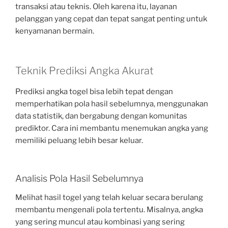
transaksi atau teknis. Oleh karena itu, layanan
pelanggan yang cepat dan tepat sangat penting untuk
kenyamanan bermain.
Teknik Prediksi Angka Akurat
Prediksi angka togel bisa lebih tepat dengan
memperhatikan pola hasil sebelumnya, menggunakan
data statistik, dan bergabung dengan komunitas
prediktor. Cara ini membantu menemukan angka yang
memiliki peluang lebih besar keluar.
Analisis Pola Hasil Sebelumnya
Melihat hasil togel yang telah keluar secara berulang
membantu mengenali pola tertentu. Misalnya, angka
yang sering muncul atau kombinasi yang sering