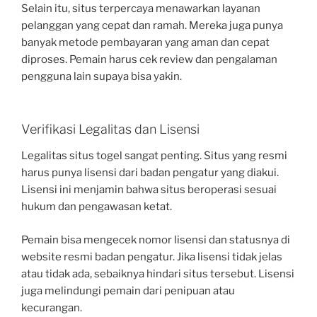
Selain itu, situs terpercaya menawarkan layanan
pelanggan yang cepat dan ramah. Mereka juga punya
banyak metode pembayaran yang aman dan cepat
diproses. Pemain harus cek review dan pengalaman
pengguna lain supaya bisa yakin.
Verifikasi Legalitas dan Lisensi
Legalitas situs togel sangat penting. Situs yang resmi
harus punya lisensi dari badan pengatur yang diakui.
Lisensi ini menjamin bahwa situs beroperasi sesuai
hukum dan pengawasan ketat.
Pemain bisa mengecek nomor lisensi dan statusnya di
website resmi badan pengatur. Jika lisensi tidak jelas
atau tidak ada, sebaiknya hindari situs tersebut. Lisensi
juga melindungi pemain dari penipuan atau
kecurangan.