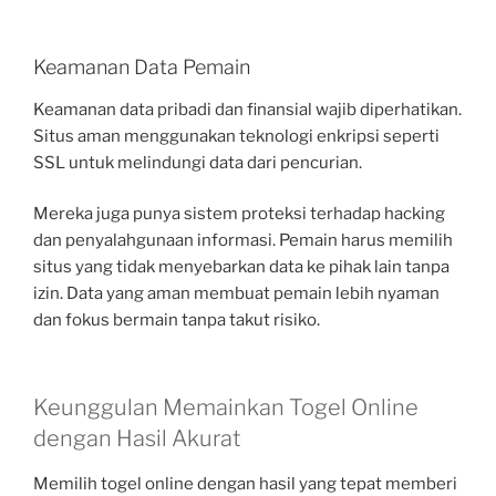
Keamanan Data Pemain
Keamanan data pribadi dan finansial wajib diperhatikan.
Situs aman menggunakan teknologi enkripsi seperti
SSL untuk melindungi data dari pencurian.
Mereka juga punya sistem proteksi terhadap hacking
dan penyalahgunaan informasi. Pemain harus memilih
situs yang tidak menyebarkan data ke pihak lain tanpa
izin. Data yang aman membuat pemain lebih nyaman
dan fokus bermain tanpa takut risiko.
Keunggulan Memainkan Togel Online
dengan Hasil Akurat
Memilih togel online dengan hasil yang tepat memberi