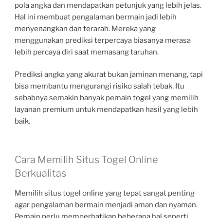
pola angka dan mendapatkan petunjuk yang lebih jelas.
Hal ini membuat pengalaman bermain jadi lebih
menyenangkan dan terarah. Mereka yang
menggunakan prediksi terpercaya biasanya merasa
lebih percaya diri saat memasang taruhan.
Prediksi angka yang akurat bukan jaminan menang, tapi
bisa membantu mengurangi risiko salah tebak. Itu
sebabnya semakin banyak pemain togel yang memilih
layanan premium untuk mendapatkan hasil yang lebih
baik.
Cara Memilih Situs Togel Online
Berkualitas
Memilih situs togel online yang tepat sangat penting
agar pengalaman bermain menjadi aman dan nyaman.
Pemain perlu memperhatikan beberapa hal seperti