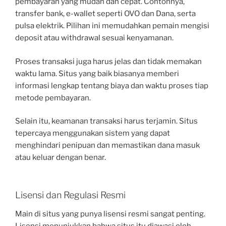
pembayaran yang mudah dan cepat. Contohnya,
transfer bank, e-wallet seperti OVO dan Dana, serta
pulsa elektrik. Pilihan ini memudahkan pemain mengisi
deposit atau withdrawal sesuai kenyamanan.
Proses transaksi juga harus jelas dan tidak memakan
waktu lama. Situs yang baik biasanya memberi
informasi lengkap tentang biaya dan waktu proses tiap
metode pembayaran.
Selain itu, keamanan transaksi harus terjamin. Situs
tepercaya menggunakan sistem yang dapat
menghindari penipuan dan memastikan dana masuk
atau keluar dengan benar.
Lisensi dan Regulasi Resmi
Main di situs yang punya lisensi resmi sangat penting.