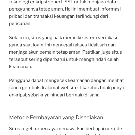
teknologi enkripsi seperti SSL untuk menjaga data
penggunanya tetap aman. Hal ini membuat informasi
pribadi dan transaksi keuangan terlindungi dari
pencurian.
Selain itu, situs yang baik memiliki sistem verifikasi
ganda saat login. Ini mencegah akses tidak sah dan
menjaga akun pemain tetap aman. Pastikan juga situs
tersebut sering diperbarui untuk menghindari celah
keamanan.
Pengguna dapat mengecek keamanan dengan melihat
tanda gembok di alamat website. Jika situs tidak punya
enkripsi, sebaiknya hindari bermain di sana.
Metode Pembayaran yang Disediakan
Situs togel terpercaya menawarkan berbagai metode