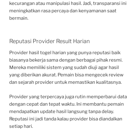
kecurangan atau manipulasi hasil. Jadi, transparansi ini
meningkatkan rasa percaya dan kenyamanan saat
bermain.
Reputasi Provider Result Harian
Provider hasil togel harian yang punya reputasi baik
biasanya bekerja sama dengan berbagai pihak resmi.
Mereka memiliki sistem yang sudah diuji agar hasil
yang diberikan akurat. Pemain bisa mengecek review
dan sejarah provider untuk memastikan kualitasnya.
Provider yang terpercaya juga rutin memperbarui data
dengan cepat dan tepat waktu. Ini membantu pemain
mendapatkan update hasil langsung tanpa delay.
Reputasi ini jadi tanda kalau provider bisa diandalkan
setiap hari.