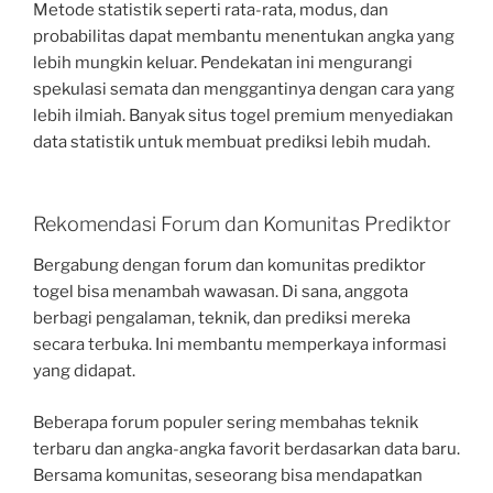
Metode statistik seperti rata-rata, modus, dan
probabilitas dapat membantu menentukan angka yang
lebih mungkin keluar. Pendekatan ini mengurangi
spekulasi semata dan menggantinya dengan cara yang
lebih ilmiah. Banyak situs togel premium menyediakan
data statistik untuk membuat prediksi lebih mudah.
Rekomendasi Forum dan Komunitas Prediktor
Bergabung dengan forum dan komunitas prediktor
togel bisa menambah wawasan. Di sana, anggota
berbagi pengalaman, teknik, dan prediksi mereka
secara terbuka. Ini membantu memperkaya informasi
yang didapat.
Beberapa forum populer sering membahas teknik
terbaru dan angka-angka favorit berdasarkan data baru.
Bersama komunitas, seseorang bisa mendapatkan