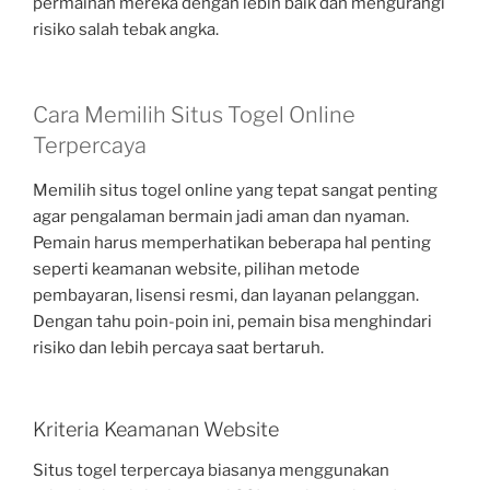
permainan mereka dengan lebih baik dan mengurangi
risiko salah tebak angka.
Cara Memilih Situs Togel Online
Terpercaya
Memilih situs togel online yang tepat sangat penting
agar pengalaman bermain jadi aman dan nyaman.
Pemain harus memperhatikan beberapa hal penting
seperti keamanan website, pilihan metode
pembayaran, lisensi resmi, dan layanan pelanggan.
Dengan tahu poin-poin ini, pemain bisa menghindari
risiko dan lebih percaya saat bertaruh.
Kriteria Keamanan Website
Situs togel terpercaya biasanya menggunakan