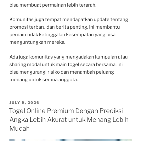
bisa membuat permainan lebih terarah.
Komunitas juga tempat mendapatkan update tentang
promosi terbaru dan berita penting. Ini membantu
pemain tidak ketinggalan kesempatan yang bisa
menguntungkan mereka.
Ada juga komunitas yang mengadakan kumpulan atau
sharing modal untuk main togel secara bersama. Ini
bisa mengurangi risiko dan menambah peluang
menang untuk semua anggota.
POSTED
JULY 9, 2026
ON
Togel Online Premium Dengan Prediksi
Angka Lebih Akurat untuk Menang Lebih
Mudah