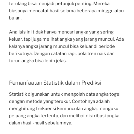
terulang bisa menjadi petunjuk penting. Mereka
biasanya mencatat hasil selama beberapa minggu atau
bulan.
Analisis ini tidak hanya mencari angka yang sering
keluar, tapi juga melihat angka yang jarang muncul. Ada
kalanya angka jarang muncul bisa keluar di periode
berikutnya. Dengan catatan rapi, pola tren naik dan
turun angka bisa lebih jelas.
Pemanfaatan Statistik dalam Prediksi
Statistik digunakan untuk mengolah data angka togel
dengan metode yang terukur. Contohnya adalah
menghitung frekuensi kemunculan angka, mengukur
peluang angka tertentu, dan melihat distribusi angka
dalam hasil-hasil sebelumnya.