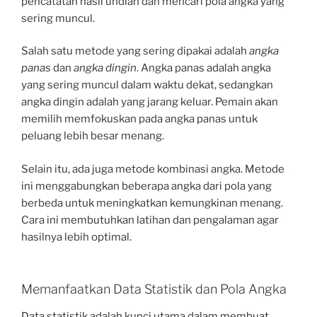
pencatatan hasil undian dan mencari pola angka yang
sering muncul.
Salah satu metode yang sering dipakai adalah
angka
panas
dan
angka dingin
. Angka panas adalah angka
yang sering muncul dalam waktu dekat, sedangkan
angka dingin adalah yang jarang keluar. Pemain akan
memilih memfokuskan pada angka panas untuk
peluang lebih besar menang.
Selain itu, ada juga metode kombinasi angka. Metode
ini menggabungkan beberapa angka dari pola yang
berbeda untuk meningkatkan kemungkinan menang.
Cara ini membutuhkan latihan dan pengalaman agar
hasilnya lebih optimal.
Memanfaatkan Data Statistik dan Pola Angka
Data statistik adalah kunci utama dalam membuat