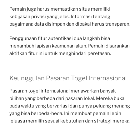
Pemain juga harus memastikan situs memiliki
kebijakan privasi yang jelas. Informasi tentang
bagaimana data disimpan dan dipakai harus transparan.
Penggunaan fitur autentikasi dua langkah bisa
menambah lapisan keamanan akun. Pemain disarankan
aktifkan fitur ini untuk menghindari peretasan.
Keunggulan Pasaran Togel Internasional
Pasaran togel internasional menawarkan banyak
pilihan yang berbeda dari pasaran lokal. Mereka buka
pada waktu yang bervariasi dan punya peluang menang
yang bisa berbeda-beda. Ini membuat pemain lebih
leluasa memilih sesuai kebutuhan dan strategi mereka.