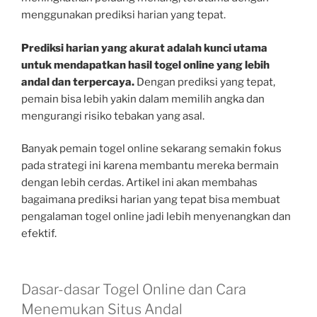
menggunakan prediksi harian yang tepat.
Prediksi harian yang akurat adalah kunci utama
untuk mendapatkan hasil togel online yang lebih
andal dan terpercaya.
Dengan prediksi yang tepat,
pemain bisa lebih yakin dalam memilih angka dan
mengurangi risiko tebakan yang asal.
Banyak pemain togel online sekarang semakin fokus
pada strategi ini karena membantu mereka bermain
dengan lebih cerdas. Artikel ini akan membahas
bagaimana prediksi harian yang tepat bisa membuat
pengalaman togel online jadi lebih menyenangkan dan
efektif.
Dasar-dasar Togel Online dan Cara
Menemukan Situs Andal