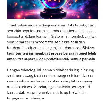
Togel online modern dengan sistem data terintegrasi
semakin populer karena memberikan kemudahan dan
kecepatan dalam bermain. Sistem ini menghubungkan
semua data secara otomatis sehingga hasil dan
taruhan bisa dipantau dengan jelas dan cepat.
Sistem
terintegrasi ini membuat proses bermain togel lebih
aman, transparan, dan praktis untuk semua pemain.
Dengan teknologi ini, pemain tidak perlu lagi bingung
saat memasang taruhan atau mengecek hasil, karena
semua informasi tersedia dalam satu platform yang
mudah diakses. Mereka juga bisa lebih percaya diri
karena data yang digunakan selalu up to date dan
terjaga keakuratannya.