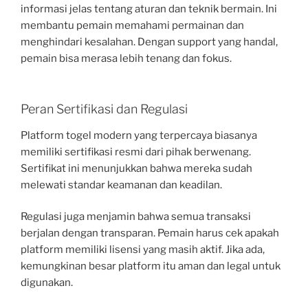
informasi jelas tentang aturan dan teknik bermain. Ini
membantu pemain memahami permainan dan
menghindari kesalahan. Dengan support yang handal,
pemain bisa merasa lebih tenang dan fokus.
Peran Sertifikasi dan Regulasi
Platform togel modern yang terpercaya biasanya
memiliki sertifikasi resmi dari pihak berwenang.
Sertifikat ini menunjukkan bahwa mereka sudah
melewati standar keamanan dan keadilan.
Regulasi juga menjamin bahwa semua transaksi
berjalan dengan transparan. Pemain harus cek apakah
platform memiliki lisensi yang masih aktif. Jika ada,
kemungkinan besar platform itu aman dan legal untuk
digunakan.