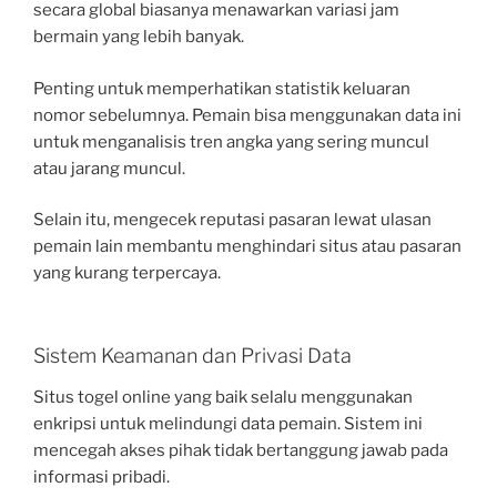
secara global biasanya menawarkan variasi jam
bermain yang lebih banyak.
Penting untuk memperhatikan statistik keluaran
nomor sebelumnya. Pemain bisa menggunakan data ini
untuk menganalisis tren angka yang sering muncul
atau jarang muncul.
Selain itu, mengecek reputasi pasaran lewat ulasan
pemain lain membantu menghindari situs atau pasaran
yang kurang terpercaya.
Sistem Keamanan dan Privasi Data
Situs togel online yang baik selalu menggunakan
enkripsi untuk melindungi data pemain. Sistem ini
mencegah akses pihak tidak bertanggung jawab pada
informasi pribadi.