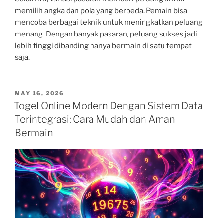
memilih angka dan pola yang berbeda. Pemain bisa
mencoba berbagai teknik untuk meningkatkan peluang
menang. Dengan banyak pasaran, peluang sukses jadi
lebih tinggi dibanding hanya bermain di satu tempat
saja.
POSTED
MAY 16, 2026
ON
Togel Online Modern Dengan Sistem Data
Terintegrasi: Cara Mudah dan Aman
Bermain