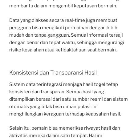
membantu dalam mengambil keputusan bermain.
Data yang diakses secara real-time juga membuat
pengguna bisa mengikuti permainan dengan lebih
mudah dan tanpa gangguan. Semua informasi tersaji
dengan benar dan tepat waktu, sehingga mengurangi
risiko kesalahan atau ketidaktahuan saat bermain.
Konsistensi dan Transparansi Hasil
Sistem data terintegrasi menjaga hasil togel tetap
konsisten dan transparan. Semua hasil yang
ditampilkan berasal dari satu sumber resmi dan sistem
otomatis yang tidak bisa dimanipulasi. Ini
menghilangkan keraguan terhadap keabsahan hasil.
Selain itu, pemain bisa memeriksa riwayat hasil dan
aktivitas mereka dalam satu tempat. Hal ini