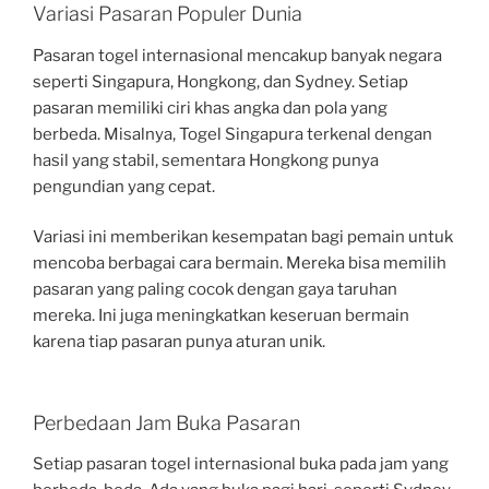
Variasi Pasaran Populer Dunia
Pasaran togel internasional mencakup banyak negara
seperti Singapura, Hongkong, dan Sydney. Setiap
pasaran memiliki ciri khas angka dan pola yang
berbeda. Misalnya, Togel Singapura terkenal dengan
hasil yang stabil, sementara Hongkong punya
pengundian yang cepat.
Variasi ini memberikan kesempatan bagi pemain untuk
mencoba berbagai cara bermain. Mereka bisa memilih
pasaran yang paling cocok dengan gaya taruhan
mereka. Ini juga meningkatkan keseruan bermain
karena tiap pasaran punya aturan unik.
Perbedaan Jam Buka Pasaran
Setiap pasaran togel internasional buka pada jam yang