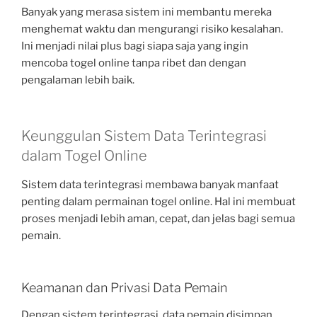
Banyak yang merasa sistem ini membantu mereka
menghemat waktu dan mengurangi risiko kesalahan.
Ini menjadi nilai plus bagi siapa saja yang ingin
mencoba togel online tanpa ribet dan dengan
pengalaman lebih baik.
Keunggulan Sistem Data Terintegrasi
dalam Togel Online
Sistem data terintegrasi membawa banyak manfaat
penting dalam permainan togel online. Hal ini membuat
proses menjadi lebih aman, cepat, dan jelas bagi semua
pemain.
Keamanan dan Privasi Data Pemain
Dengan sistem terintegrasi, data pemain disimpan