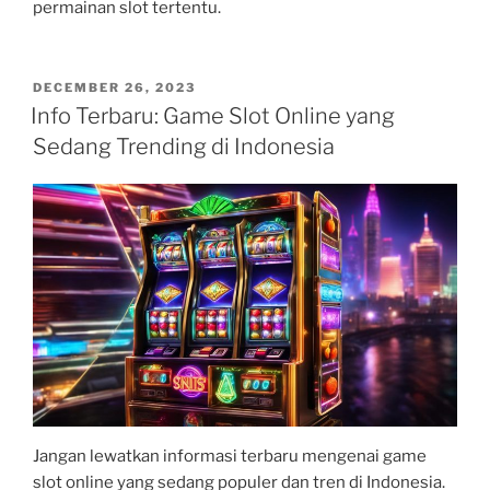
permainan slot tertentu.
POSTED
DECEMBER 26, 2023
ON
Info Terbaru: Game Slot Online yang
Sedang Trending di Indonesia
Jangan lewatkan informasi terbaru mengenai game
slot online yang sedang populer dan tren di Indonesia.