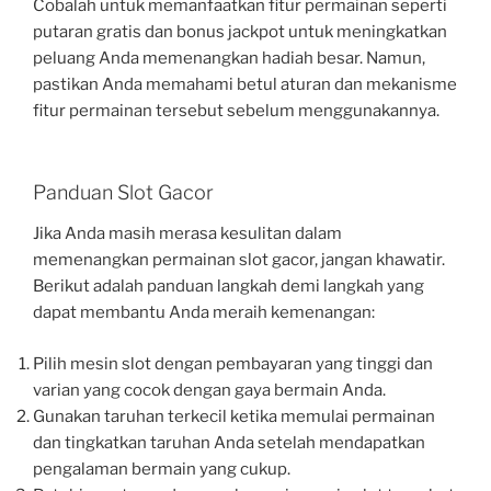
Cobalah untuk memanfaatkan fitur permainan seperti
putaran gratis dan bonus jackpot untuk meningkatkan
peluang Anda memenangkan hadiah besar. Namun,
pastikan Anda memahami betul aturan dan mekanisme
fitur permainan tersebut sebelum menggunakannya.
Panduan Slot Gacor
Jika Anda masih merasa kesulitan dalam
memenangkan permainan slot gacor, jangan khawatir.
Berikut adalah panduan langkah demi langkah yang
dapat membantu Anda meraih kemenangan:
Pilih mesin slot dengan pembayaran yang tinggi dan
varian yang cocok dengan gaya bermain Anda.
Gunakan taruhan terkecil ketika memulai permainan
dan tingkatkan taruhan Anda setelah mendapatkan
pengalaman bermain yang cukup.