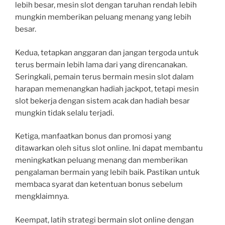
lebih besar, mesin slot dengan taruhan rendah lebih
mungkin memberikan peluang menang yang lebih
besar.
Kedua, tetapkan anggaran dan jangan tergoda untuk
terus bermain lebih lama dari yang direncanakan.
Seringkali, pemain terus bermain mesin slot dalam
harapan memenangkan hadiah jackpot, tetapi mesin
slot bekerja dengan sistem acak dan hadiah besar
mungkin tidak selalu terjadi.
Ketiga, manfaatkan bonus dan promosi yang
ditawarkan oleh situs slot online. Ini dapat membantu
meningkatkan peluang menang dan memberikan
pengalaman bermain yang lebih baik. Pastikan untuk
membaca syarat dan ketentuan bonus sebelum
mengklaimnya.
Keempat, latih strategi bermain slot online dengan