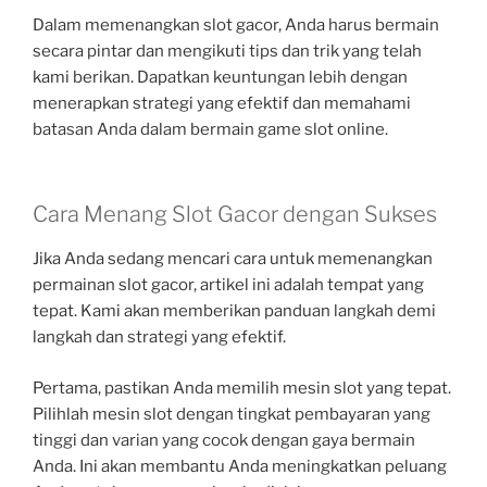
Dalam memenangkan slot gacor, Anda harus bermain
secara pintar dan mengikuti tips dan trik yang telah
kami berikan. Dapatkan keuntungan lebih dengan
menerapkan strategi yang efektif dan memahami
batasan Anda dalam bermain game slot online.
Cara Menang Slot Gacor dengan Sukses
Jika Anda sedang mencari cara untuk memenangkan
permainan slot gacor, artikel ini adalah tempat yang
tepat. Kami akan memberikan panduan langkah demi
langkah dan strategi yang efektif.
Pertama, pastikan Anda memilih mesin slot yang tepat.
Pilihlah mesin slot dengan tingkat pembayaran yang
tinggi dan varian yang cocok dengan gaya bermain
Anda. Ini akan membantu Anda meningkatkan peluang