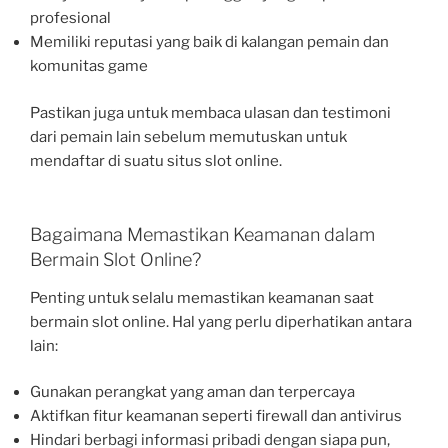
profesional
Memiliki reputasi yang baik di kalangan pemain dan
komunitas game
Pastikan juga untuk membaca ulasan dan testimoni
dari pemain lain sebelum memutuskan untuk
mendaftar di suatu situs slot online.
Bagaimana Memastikan Keamanan dalam
Bermain Slot Online?
Penting untuk selalu memastikan keamanan saat
bermain slot online. Hal yang perlu diperhatikan antara
lain:
Gunakan perangkat yang aman dan terpercaya
Aktifkan fitur keamanan seperti firewall dan antivirus
Hindari berbagi informasi pribadi dengan siapa pun,