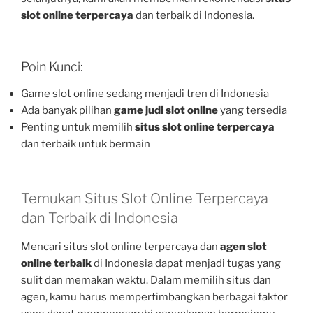
slot online terpercaya
dan terbaik di Indonesia.
Poin Kunci:
Game slot online sedang menjadi tren di Indonesia
Ada banyak pilihan
game judi slot online
yang tersedia
Penting untuk memilih
situs slot online terpercaya
dan terbaik untuk bermain
Temukan Situs Slot Online Terpercaya
dan Terbaik di Indonesia
Mencari situs slot online terpercaya dan
agen slot
online terbaik
di Indonesia dapat menjadi tugas yang
sulit dan memakan waktu. Dalam memilih situs dan
agen, kamu harus mempertimbangkan berbagai faktor