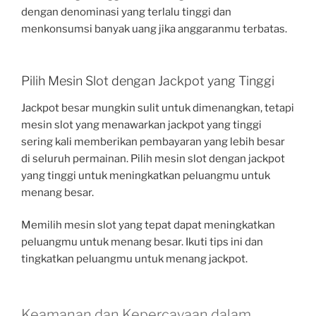
dengan denominasi yang terlalu tinggi dan
menkonsumsi banyak uang jika anggaranmu terbatas.
Pilih Mesin Slot dengan Jackpot yang Tinggi
Jackpot besar mungkin sulit untuk dimenangkan, tetapi
mesin slot yang menawarkan jackpot yang tinggi
sering kali memberikan pembayaran yang lebih besar
di seluruh permainan. Pilih mesin slot dengan jackpot
yang tinggi untuk meningkatkan peluangmu untuk
menang besar.
Memilih mesin slot yang tepat dapat meningkatkan
peluangmu untuk menang besar. Ikuti tips ini dan
tingkatkan peluangmu untuk menang jackpot.
Keamanan dan Kepercayaan dalam