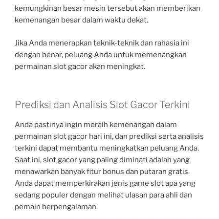
kemungkinan besar mesin tersebut akan memberikan
kemenangan besar dalam waktu dekat.
Jika Anda menerapkan teknik-teknik dan rahasia ini
dengan benar, peluang Anda untuk memenangkan
permainan slot gacor akan meningkat.
Prediksi dan Analisis Slot Gacor Terkini
Anda pastinya ingin meraih kemenangan dalam
permainan slot gacor hari ini, dan prediksi serta analisis
terkini dapat membantu meningkatkan peluang Anda.
Saat ini, slot gacor yang paling diminati adalah yang
menawarkan banyak fitur bonus dan putaran gratis.
Anda dapat memperkirakan jenis game slot apa yang
sedang populer dengan melihat ulasan para ahli dan
pemain berpengalaman.