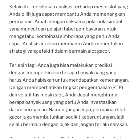
Selain itu, melakukan analisis terhadap mesin slot yang
Anda pilih juga dapat membantu Anda memenangkan
permainan. Amati dengan seksama pola-pola simbol
yang muncul dan pelajari tabel pembayaran untuk
mengetahui kombinasi simbol apa yang perlu Anda
capai. Analisis ini akan membantu Anda menentukan
strategi yang efektif dalam bermain slot gacor.
Terlebih lagi, Anda juga bisa melakukan prediksi
dengan memperkirakan berapa banyak uang yang
harus Anda habiskan untuk mendapatkan kemenangan.
Dengan memperhatikan tingkat pengembalian (RTP)
dan volatilitas mesin slot, Anda dapat menghitung
berapa banyak uang yang perlu Anda investasikan
dalam permainan. Namun, jangan lupa, permainan slot
gacor juga membutuhkan sedikit keberuntungan, jadi
selalu bermain dengan bijak dan jangan terlalu serakah.