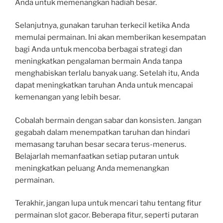
Anda untuk memenangkan hadiah besar.
Selanjutnya, gunakan taruhan terkecil ketika Anda
memulai permainan. Ini akan memberikan kesempatan
bagi Anda untuk mencoba berbagai strategi dan
meningkatkan pengalaman bermain Anda tanpa
menghabiskan terlalu banyak uang. Setelah itu, Anda
dapat meningkatkan taruhan Anda untuk mencapai
kemenangan yang lebih besar.
Cobalah bermain dengan sabar dan konsisten. Jangan
gegabah dalam menempatkan taruhan dan hindari
memasang taruhan besar secara terus-menerus.
Belajarlah memanfaatkan setiap putaran untuk
meningkatkan peluang Anda memenangkan
permainan.
Terakhir, jangan lupa untuk mencari tahu tentang fitur
permainan slot gacor. Beberapa fitur, seperti putaran