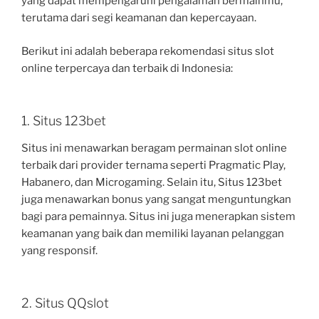
yang dapat mempengaruhi pengalaman bermainmu,
terutama dari segi keamanan dan kepercayaan.
Berikut ini adalah beberapa rekomendasi situs slot
online terpercaya dan terbaik di Indonesia:
1. Situs 123bet
Situs ini menawarkan beragam permainan slot online
terbaik dari provider ternama seperti Pragmatic Play,
Habanero, dan Microgaming. Selain itu, Situs 123bet
juga menawarkan bonus yang sangat menguntungkan
bagi para pemainnya. Situs ini juga menerapkan sistem
keamanan yang baik dan memiliki layanan pelanggan
yang responsif.
2. Situs QQslot