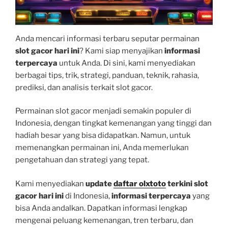
Anda mencari informasi terbaru seputar permainan
slot gacor hari ini
? Kami siap menyajikan
informasi
terpercaya
untuk Anda. Di sini, kami menyediakan
berbagai tips, trik, strategi, panduan, teknik, rahasia,
prediksi, dan analisis terkait slot gacor.
Permainan slot gacor menjadi semakin populer di
Indonesia, dengan tingkat kemenangan yang tinggi dan
hadiah besar yang bisa didapatkan. Namun, untuk
memenangkan permainan ini, Anda memerlukan
pengetahuan dan strategi yang tepat.
Kami menyediakan
update
daftar olxtoto
terkini slot
gacor hari ini
di Indonesia,
informasi terpercaya
yang
bisa Anda andalkan. Dapatkan informasi lengkap
mengenai peluang kemenangan, tren terbaru, dan