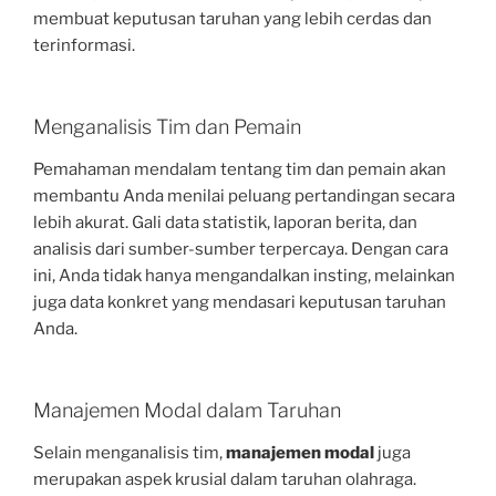
membuat keputusan taruhan yang lebih cerdas dan
terinformasi.
Menganalisis Tim dan Pemain
Pemahaman mendalam tentang tim dan pemain akan
membantu Anda menilai peluang pertandingan secara
lebih akurat. Gali data statistik, laporan berita, dan
analisis dari sumber-sumber terpercaya. Dengan cara
ini, Anda tidak hanya mengandalkan insting, melainkan
juga data konkret yang mendasari keputusan taruhan
Anda.
Manajemen Modal dalam Taruhan
Selain menganalisis tim,
manajemen modal
juga
merupakan aspek krusial dalam taruhan olahraga.