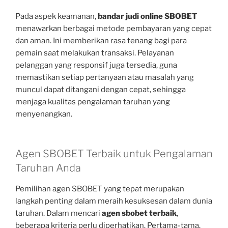
Pada aspek keamanan,
bandar judi online SBOBET
menawarkan berbagai metode pembayaran yang cepat
dan aman. Ini memberikan rasa tenang bagi para
pemain saat melakukan transaksi. Pelayanan
pelanggan yang responsif juga tersedia, guna
memastikan setiap pertanyaan atau masalah yang
muncul dapat ditangani dengan cepat, sehingga
menjaga kualitas pengalaman taruhan yang
menyenangkan.
Agen SBOBET Terbaik untuk Pengalaman
Taruhan Anda
Pemilihan agen SBOBET yang tepat merupakan
langkah penting dalam meraih kesuksesan dalam dunia
taruhan. Dalam mencari
agen sbobet terbaik
,
beberapa kriteria perlu diperhatikan. Pertama-tama,