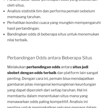
oleh situs.
Analisis statistik tim dan performa pemain sebelum
memasang taruhan.
Perhatikan kondisi cuaca yang mungkin mempengaruhi
hasil pertandingan.
Bandingkan odds di beberapa situs untuk menemukan
nilai terbaik.
Perbandingan Odds antara Beberapa Situs
Melakukan
perbandingan odds
antara
situs judi
sbobet dengan odds terbaik
dan platform lain sangat
penting. Dengan cara ini, pemain bisa mendapatkan
gambaran jelas mengenai kemungkinan keuntungan
yang dapat diperoleh dari setiap taruhan. Hal ini
membantu dalam menentukan situs mana yang
menawarkan odds paling kompetitif. Analisis ini
penting untuk meningkatkan peluang menang dalam