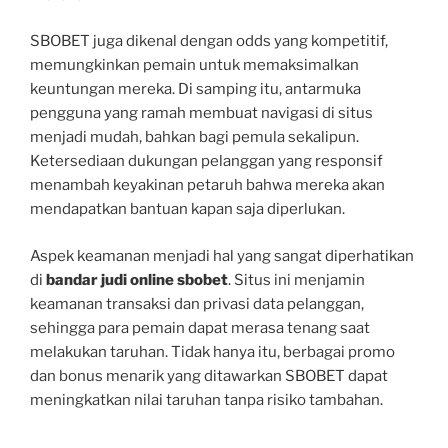
SBOBET juga dikenal dengan odds yang kompetitif,
memungkinkan pemain untuk memaksimalkan
keuntungan mereka. Di samping itu, antarmuka
pengguna yang ramah membuat navigasi di situs
menjadi mudah, bahkan bagi pemula sekalipun.
Ketersediaan dukungan pelanggan yang responsif
menambah keyakinan petaruh bahwa mereka akan
mendapatkan bantuan kapan saja diperlukan.
Aspek keamanan menjadi hal yang sangat diperhatikan
di
bandar judi online sbobet
. Situs ini menjamin
keamanan transaksi dan privasi data pelanggan,
sehingga para pemain dapat merasa tenang saat
melakukan taruhan. Tidak hanya itu, berbagai promo
dan bonus menarik yang ditawarkan SBOBET dapat
meningkatkan nilai taruhan tanpa risiko tambahan.