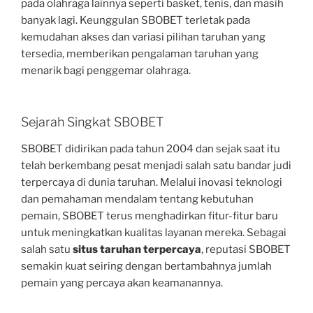
pada olahraga lainnya seperti basket, tenis, dan masih
banyak lagi. Keunggulan SBOBET terletak pada
kemudahan akses dan variasi pilihan taruhan yang
tersedia, memberikan pengalaman taruhan yang
menarik bagi penggemar olahraga.
Sejarah Singkat SBOBET
SBOBET didirikan pada tahun 2004 dan sejak saat itu
telah berkembang pesat menjadi salah satu bandar judi
terpercaya di dunia taruhan. Melalui inovasi teknologi
dan pemahaman mendalam tentang kebutuhan
pemain, SBOBET terus menghadirkan fitur-fitur baru
untuk meningkatkan kualitas layanan mereka. Sebagai
salah satu
situs taruhan terpercaya
, reputasi SBOBET
semakin kuat seiring dengan bertambahnya jumlah
pemain yang percaya akan keamanannya.