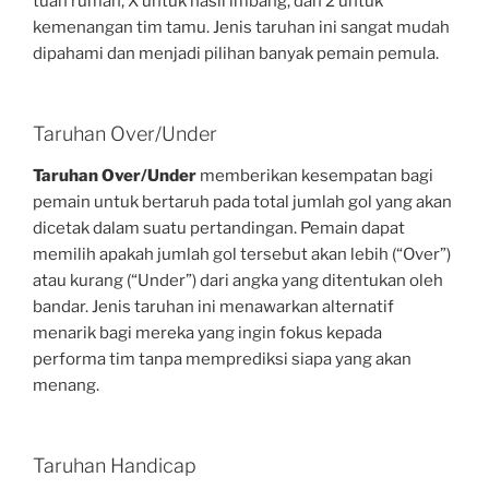
tuan rumah, X untuk hasil imbang, dan 2 untuk
kemenangan tim tamu. Jenis taruhan ini sangat mudah
dipahami dan menjadi pilihan banyak pemain pemula.
Taruhan Over/Under
Taruhan Over/Under
memberikan kesempatan bagi
pemain untuk bertaruh pada total jumlah gol yang akan
dicetak dalam suatu pertandingan. Pemain dapat
memilih apakah jumlah gol tersebut akan lebih (“Over”)
atau kurang (“Under”) dari angka yang ditentukan oleh
bandar. Jenis taruhan ini menawarkan alternatif
menarik bagi mereka yang ingin fokus kepada
performa tim tanpa memprediksi siapa yang akan
menang.
Taruhan Handicap