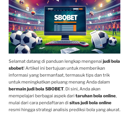
Selamat datang di panduan lengkap mengenai
judi bola
sbobet
! Artikel ini bertujuan untuk memberikan
informasi yang bermanfaat, termasuk tips dan trik
untuk meningkatkan peluang menang Anda dalam
bermain judi bola SBOBET
. Di sini, Anda akan
mempelajari berbagai aspek dari
taruhan bola online
,
mulai dari cara pendaftaran di
situs judi bola online
resmi hingga strategi analisis prediksi bola yang akurat.