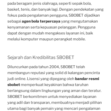
pada beragam jenis olahraga, seperti sepak bola,
basket, tenis, dan banyak lagi. Dengan pendekatan yang
fokus pada pengalaman pengguna, SBOBET dijadikan
sebagai
agen bola terpercaya
yang mengutamakan
kenyamanan serta kepuasan pelanggan. Pengguna
dapat dengan mudah mengakses layanan ini, baik
melalui komputer maupun perangkat mobile.
Sejarah dan Kredibilitas SBOBET
Diluncurkan pada tahun 2004, SBOBET telah
membangun reputasi yang solid di kalangan pencinta
judi online. Lisensi yang dipegang oleh
bandar resmi
sbobet
memperkuat keyakinan bahwa taruhan
berlangsung dalam lingkungan yang aman dan teratur.
SBOBET berkomitmen untuk menyediakan layanan
yang adil dan transparan, membuatnya menjadi pilihan
utama bagi banyak pemain yang mencari pengalaman