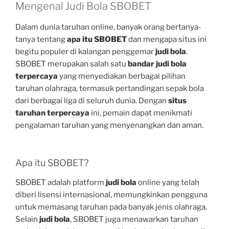
Mengenal Judi Bola SBOBET
Dalam dunia taruhan online, banyak orang bertanya-
tanya tentang
apa itu SBOBET
dan mengapa situs ini
begitu populer di kalangan penggemar
judi bola
.
SBOBET merupakan salah satu
bandar judi bola
terpercaya
yang menyediakan berbagai pilihan
taruhan olahraga, termasuk pertandingan sepak bola
dari berbagai liga di seluruh dunia. Dengan
situs
taruhan terpercaya
ini, pemain dapat menikmati
pengalaman taruhan yang menyenangkan dan aman.
Apa itu SBOBET?
SBOBET adalah platform
judi bola
online yang telah
diberi lisensi internasional, memungkinkan pengguna
untuk memasang taruhan pada banyak jenis olahraga.
Selain
judi bola
, SBOBET juga menawarkan taruhan