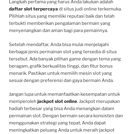
Langkah pertama yang harus Anda lakukan adalah
daftar slot terpercaya
di situs judi online terkemuka.
Pilihlah situs yang memiliki reputasi baik dan telah
terbukti memberikan pengalaman bermain yang
menyenangkan dan aman bagi para pemainnya.
Setelah mendaftar, Anda bisa mulai menjelajahi
berbagai jenis permainan slot yang tersedia di situs
tersebut. Ada banyak pilihan game dengan tema yang
beragam, grafik berkualitas tinggi, dan fitur bonus
menarik. Pastikan untuk memilih mesin slot yang
sesuai dengan preferensi dan gaya bermain Anda.
Jangan lupa untuk memanfaatkan kesempatan untuk
memperoleh
jackpot slot online
. Jackpot merupakan
hadiah terbesar yang bisa Anda menangkan dalam
permainan slot. Dengan bermain secara konsisten dan
menggunakan strategi yang tepat, Anda dapat
meningkatkan peluang Anda untuk meraih jackpot