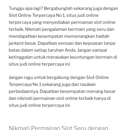
Tunggu apa lagi? Bergabunglah sekarang juga dengan
Slot Online Terpercaya No 1, situs judi online
terpercaya yang menyediakan permainan slot online
terbaik. Nikmati pengalaman bermain yang seru dan
mendapatkan kesempatan memenangkan hadiah
jackpot besar. Dapatkan sensasi dan kepuasan tanpa
batas dalam setiap taruhan Anda. Jangan sampai
ketinggalan untuk merasakan keuntungan bermain di
situs judi online terpercaya ini.
Jangan ragu untuk bergabung dengan Slot Online
Terpercaya No 1 sekarang juga dan rasakan
perbedaannya. Dapatkan kesempatan menang besar
dan nikmati permainan slot online terbaik hanya di
situs judi online terpercaya ini.
Nikmati Permainan Slot Seru dengan