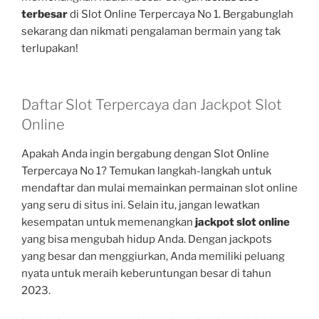
terbesar
di Slot Online Terpercaya No 1. Bergabunglah
sekarang dan nikmati pengalaman bermain yang tak
terlupakan!
Daftar Slot Terpercaya dan Jackpot Slot
Online
Apakah Anda ingin bergabung dengan Slot Online
Terpercaya No 1? Temukan langkah-langkah untuk
mendaftar dan mulai memainkan permainan slot online
yang seru di situs ini. Selain itu, jangan lewatkan
kesempatan untuk memenangkan
jackpot slot online
yang bisa mengubah hidup Anda. Dengan jackpots
yang besar dan menggiurkan, Anda memiliki peluang
nyata untuk meraih keberuntungan besar di tahun
2023.