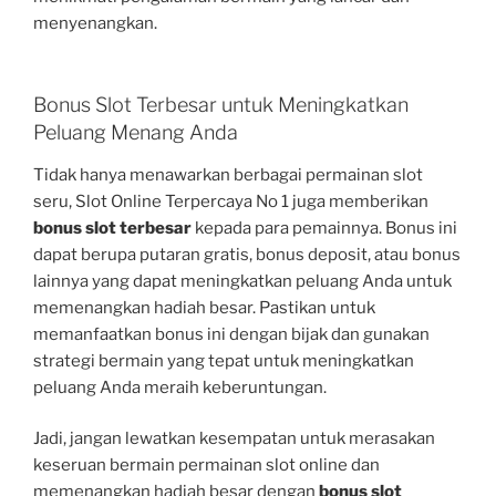
menyenangkan.
Bonus Slot Terbesar untuk Meningkatkan
Peluang Menang Anda
Tidak hanya menawarkan berbagai permainan slot
seru, Slot Online Terpercaya No 1 juga memberikan
bonus slot terbesar
kepada para pemainnya. Bonus ini
dapat berupa putaran gratis, bonus deposit, atau bonus
lainnya yang dapat meningkatkan peluang Anda untuk
memenangkan hadiah besar. Pastikan untuk
memanfaatkan bonus ini dengan bijak dan gunakan
strategi bermain yang tepat untuk meningkatkan
peluang Anda meraih keberuntungan.
Jadi, jangan lewatkan kesempatan untuk merasakan
keseruan bermain permainan slot online dan
memenangkan hadiah besar dengan
bonus slot