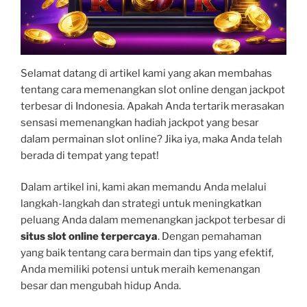
Selamat datang di artikel kami yang akan membahas
tentang cara memenangkan slot online dengan jackpot
terbesar di Indonesia. Apakah Anda tertarik merasakan
sensasi memenangkan hadiah jackpot yang besar
dalam permainan slot online? Jika iya, maka Anda telah
berada di tempat yang tepat!
Dalam artikel ini, kami akan memandu Anda melalui
langkah-langkah dan strategi untuk meningkatkan
peluang Anda dalam memenangkan jackpot terbesar di
situs slot online terpercaya
. Dengan pemahaman
yang baik tentang cara bermain dan tips yang efektif,
Anda memiliki potensi untuk meraih kemenangan
besar dan mengubah hidup Anda.