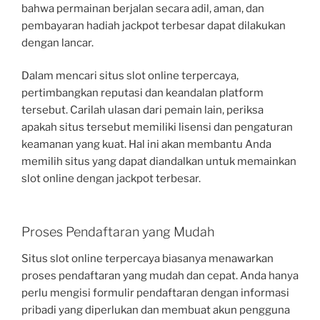
bahwa permainan berjalan secara adil, aman, dan
pembayaran hadiah jackpot terbesar dapat dilakukan
dengan lancar.
Dalam mencari situs slot online terpercaya,
pertimbangkan reputasi dan keandalan platform
tersebut. Carilah ulasan dari pemain lain, periksa
apakah situs tersebut memiliki lisensi dan pengaturan
keamanan yang kuat. Hal ini akan membantu Anda
memilih situs yang dapat diandalkan untuk memainkan
slot online dengan jackpot terbesar.
Proses Pendaftaran yang Mudah
Situs slot online terpercaya biasanya menawarkan
proses pendaftaran yang mudah dan cepat. Anda hanya
perlu mengisi formulir pendaftaran dengan informasi
pribadi yang diperlukan dan membuat akun pengguna