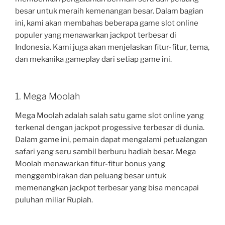
besar untuk meraih kemenangan besar. Dalam bagian
ini, kami akan membahas beberapa game slot online
populer yang menawarkan jackpot terbesar di
Indonesia. Kami juga akan menjelaskan fitur-fitur, tema,
dan mekanika gameplay dari setiap game ini.
1. Mega Moolah
Mega Moolah adalah salah satu game slot online yang
terkenal dengan jackpot progessive terbesar di dunia.
Dalam game ini, pemain dapat mengalami petualangan
safari yang seru sambil berburu hadiah besar. Mega
Moolah menawarkan fitur-fitur bonus yang
menggembirakan dan peluang besar untuk
memenangkan jackpot terbesar yang bisa mencapai
puluhan miliar Rupiah.