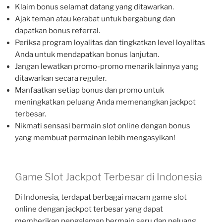
Klaim bonus selamat datang yang ditawarkan.
Ajak teman atau kerabat untuk bergabung dan
dapatkan bonus referral.
Periksa program loyalitas dan tingkatkan level loyalitas
Anda untuk mendapatkan bonus lanjutan.
Jangan lewatkan promo-promo menarik lainnya yang
ditawarkan secara reguler.
Manfaatkan setiap bonus dan promo untuk
meningkatkan peluang Anda memenangkan jackpot
terbesar.
Nikmati sensasi bermain slot online dengan bonus
yang membuat permainan lebih mengasyikan!
Game Slot Jackpot Terbesar di Indonesia
Di Indonesia, terdapat berbagai macam game slot
online dengan jackpot terbesar yang dapat
memberikan pengalaman bermain seru dan peluang