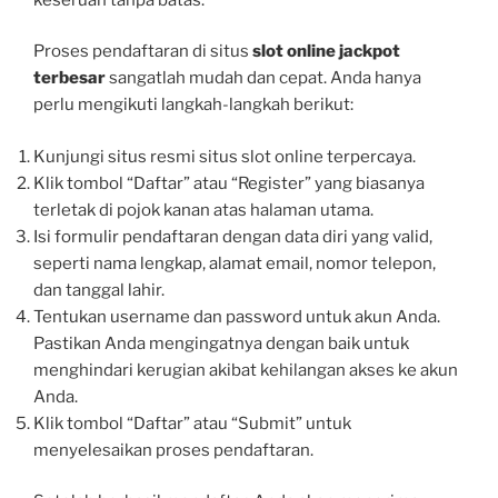
Proses pendaftaran di situs
slot online jackpot
terbesar
sangatlah mudah dan cepat. Anda hanya
perlu mengikuti langkah-langkah berikut:
Kunjungi situs resmi situs slot online terpercaya.
Klik tombol “Daftar” atau “Register” yang biasanya
terletak di pojok kanan atas halaman utama.
Isi formulir pendaftaran dengan data diri yang valid,
seperti nama lengkap, alamat email, nomor telepon,
dan tanggal lahir.
Tentukan username dan password untuk akun Anda.
Pastikan Anda mengingatnya dengan baik untuk
menghindari kerugian akibat kehilangan akses ke akun
Anda.
Klik tombol “Daftar” atau “Submit” untuk
menyelesaikan proses pendaftaran.