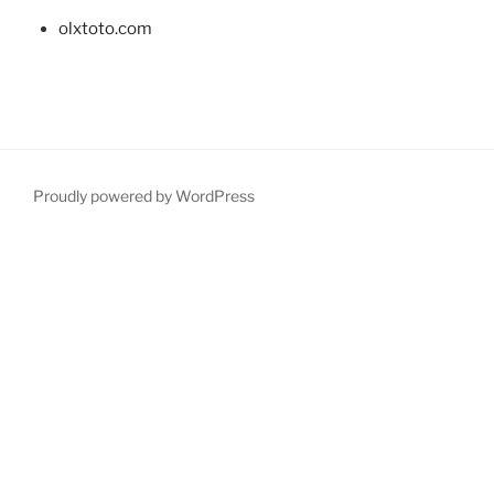
olxtoto.com
Proudly powered by WordPress