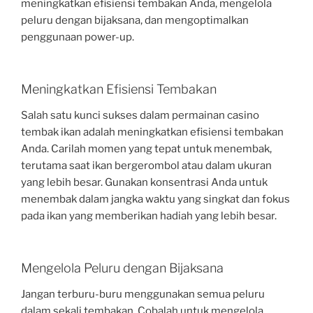
meningkatkan efisiensi tembakan Anda, mengelola
peluru dengan bijaksana, dan mengoptimalkan
penggunaan power-up.
Meningkatkan Efisiensi Tembakan
Salah satu kunci sukses dalam permainan casino
tembak ikan adalah meningkatkan efisiensi tembakan
Anda. Carilah momen yang tepat untuk menembak,
terutama saat ikan bergerombol atau dalam ukuran
yang lebih besar. Gunakan konsentrasi Anda untuk
menembak dalam jangka waktu yang singkat dan fokus
pada ikan yang memberikan hadiah yang lebih besar.
Mengelola Peluru dengan Bijaksana
Jangan terburu-buru menggunakan semua peluru
dalam sekali tembakan. Cobalah untuk mengelola