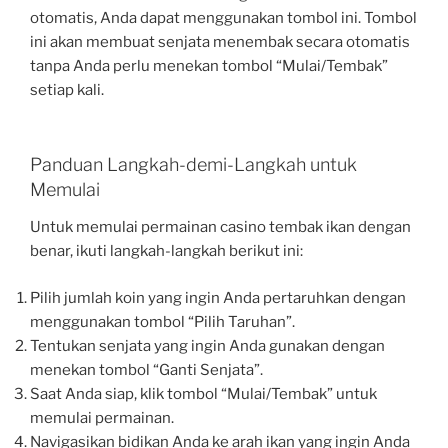
otomatis, Anda dapat menggunakan tombol ini. Tombol
ini akan membuat senjata menembak secara otomatis
tanpa Anda perlu menekan tombol “Mulai/Tembak”
setiap kali.
Panduan Langkah-demi-Langkah untuk
Memulai
Untuk memulai permainan casino tembak ikan dengan
benar, ikuti langkah-langkah berikut ini:
Pilih jumlah koin yang ingin Anda pertaruhkan dengan
menggunakan tombol “Pilih Taruhan”.
Tentukan senjata yang ingin Anda gunakan dengan
menekan tombol “Ganti Senjata”.
Saat Anda siap, klik tombol “Mulai/Tembak” untuk
memulai permainan.
Navigasikan bidikan Anda ke arah ikan yang ingin Anda