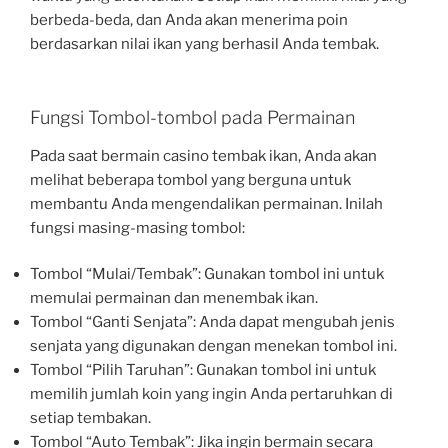
berbeda-beda, dan Anda akan menerima poin
berdasarkan nilai ikan yang berhasil Anda tembak.
Fungsi Tombol-tombol pada Permainan
Pada saat bermain casino tembak ikan, Anda akan
melihat beberapa tombol yang berguna untuk
membantu Anda mengendalikan permainan. Inilah
fungsi masing-masing tombol:
Tombol “Mulai/Tembak”: Gunakan tombol ini untuk
memulai permainan dan menembak ikan.
Tombol “Ganti Senjata”: Anda dapat mengubah jenis
senjata yang digunakan dengan menekan tombol ini.
Tombol “Pilih Taruhan”: Gunakan tombol ini untuk
memilih jumlah koin yang ingin Anda pertaruhkan di
setiap tembakan.
Tombol “Auto Tembak”: Jika ingin bermain secara