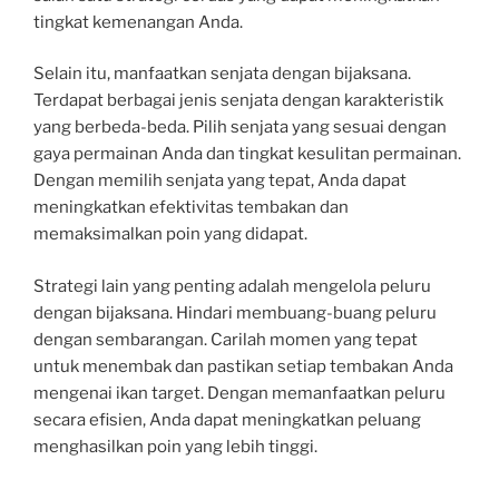
tingkat kemenangan Anda.
Selain itu, manfaatkan senjata dengan bijaksana.
Terdapat berbagai jenis senjata dengan karakteristik
yang berbeda-beda. Pilih senjata yang sesuai dengan
gaya permainan Anda dan tingkat kesulitan permainan.
Dengan memilih senjata yang tepat, Anda dapat
meningkatkan efektivitas tembakan dan
memaksimalkan poin yang didapat.
Strategi lain yang penting adalah mengelola peluru
dengan bijaksana. Hindari membuang-buang peluru
dengan sembarangan. Carilah momen yang tepat
untuk menembak dan pastikan setiap tembakan Anda
mengenai ikan target. Dengan memanfaatkan peluru
secara efisien, Anda dapat meningkatkan peluang
menghasilkan poin yang lebih tinggi.