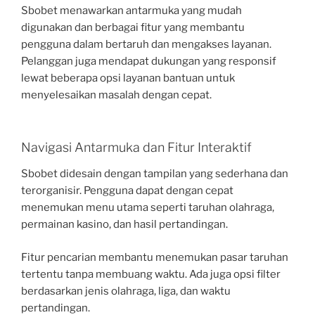
Sbobet menawarkan antarmuka yang mudah
digunakan dan berbagai fitur yang membantu
pengguna dalam bertaruh dan mengakses layanan.
Pelanggan juga mendapat dukungan yang responsif
lewat beberapa opsi layanan bantuan untuk
menyelesaikan masalah dengan cepat.
Navigasi Antarmuka dan Fitur Interaktif
Sbobet didesain dengan tampilan yang sederhana dan
terorganisir. Pengguna dapat dengan cepat
menemukan menu utama seperti taruhan olahraga,
permainan kasino, dan hasil pertandingan.
Fitur pencarian membantu menemukan pasar taruhan
tertentu tanpa membuang waktu. Ada juga opsi filter
berdasarkan jenis olahraga, liga, dan waktu
pertandingan.