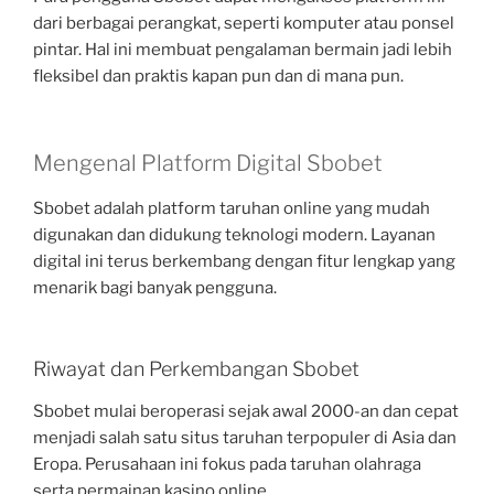
dari berbagai perangkat, seperti komputer atau ponsel
pintar. Hal ini membuat pengalaman bermain jadi lebih
fleksibel dan praktis kapan pun dan di mana pun.
Mengenal Platform Digital Sbobet
Sbobet adalah platform taruhan online yang mudah
digunakan dan didukung teknologi modern. Layanan
digital ini terus berkembang dengan fitur lengkap yang
menarik bagi banyak pengguna.
Riwayat dan Perkembangan Sbobet
Sbobet mulai beroperasi sejak awal 2000-an dan cepat
menjadi salah satu situs taruhan terpopuler di Asia dan
Eropa. Perusahaan ini fokus pada taruhan olahraga
serta permainan kasino online.