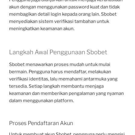
akun dengan menggunakan password kuat dan tidak
membagikan detail login kepada orang lain. Sbobet
menyediakan sistem verifikasi tambahan untuk
meningkatkan keamanan akun.
Langkah Awal Penggunaan Sbobet
Sbobet menawarkan proses mudah untuk mulai
bermain. Pengguna harus mendaftar, melakukan
verifikasi identitas, lalu memahami antarmuka yang
tersedia. Setiap langkah membantu menjaga
keamanan dan memberikan pengalaman yang nyaman
dalam menggunakan platform.
Proses Pendaftaran Akun
Untuk membuat akun Sbobet, pengguna perlu mengisi