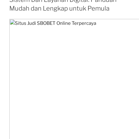
Mudah dan Lengkap untuk Pemula