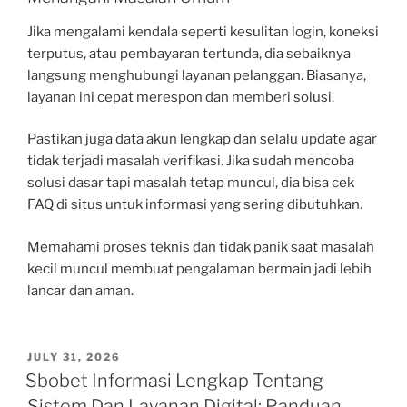
Jika mengalami kendala seperti kesulitan login, koneksi
terputus, atau pembayaran tertunda, dia sebaiknya
langsung menghubungi layanan pelanggan. Biasanya,
layanan ini cepat merespon dan memberi solusi.
Pastikan juga data akun lengkap dan selalu update agar
tidak terjadi masalah verifikasi. Jika sudah mencoba
solusi dasar tapi masalah tetap muncul, dia bisa cek
FAQ di situs untuk informasi yang sering dibutuhkan.
Memahami proses teknis dan tidak panik saat masalah
kecil muncul membuat pengalaman bermain jadi lebih
lancar dan aman.
POSTED
JULY 31, 2026
ON
Sbobet Informasi Lengkap Tentang
Sistem Dan Layanan Digital: Panduan