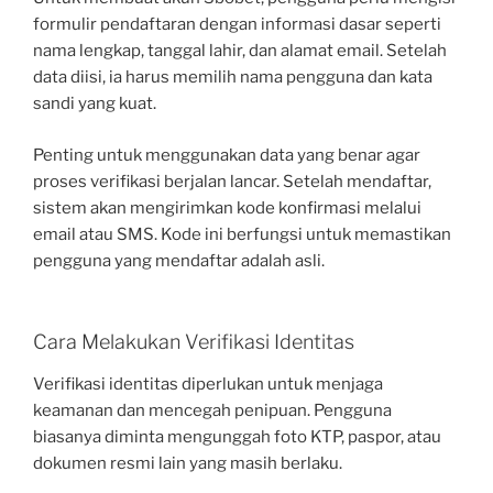
formulir pendaftaran dengan informasi dasar seperti
nama lengkap, tanggal lahir, dan alamat email. Setelah
data diisi, ia harus memilih nama pengguna dan kata
sandi yang kuat.
Penting untuk menggunakan data yang benar agar
proses verifikasi berjalan lancar. Setelah mendaftar,
sistem akan mengirimkan kode konfirmasi melalui
email atau SMS. Kode ini berfungsi untuk memastikan
pengguna yang mendaftar adalah asli.
Cara Melakukan Verifikasi Identitas
Verifikasi identitas diperlukan untuk menjaga
keamanan dan mencegah penipuan. Pengguna
biasanya diminta mengunggah foto KTP, paspor, atau
dokumen resmi lain yang masih berlaku.