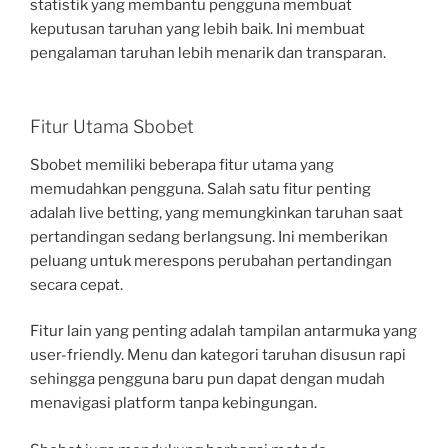
statistik yang membantu pengguna membuat
keputusan taruhan yang lebih baik. Ini membuat
pengalaman taruhan lebih menarik dan transparan.
Fitur Utama Sbobet
Sbobet memiliki beberapa fitur utama yang
memudahkan pengguna. Salah satu fitur penting
adalah live betting, yang memungkinkan taruhan saat
pertandingan sedang berlangsung. Ini memberikan
peluang untuk merespons perubahan pertandingan
secara cepat.
Fitur lain yang penting adalah tampilan antarmuka yang
user-friendly. Menu dan kategori taruhan disusun rapi
sehingga pengguna baru pun dapat dengan mudah
menavigasi platform tanpa kebingungan.