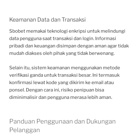
Keamanan Data dan Transaksi
Sbobet memakai teknologi enkripsi untuk melindungi
data pengguna saat transaksi dan login. Informasi
pribadi dan keuangan disimpan dengan aman agar tidak
mudah diakses oleh pihak yang tidak berwenang.
Selain itu, sistem keamanan menggunakan metode
verifikasi ganda untuk transaksi besar. Ini termasuk
konfirmasi lewat kode yang dikirim ke email atau
ponsel. Dengan cara ini, risiko penipuan bisa
diminimalisir dan pengguna merasa lebih aman.
Panduan Penggunaan dan Dukungan
Pelanggan