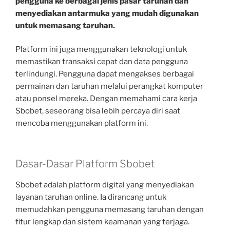
pengguna ke berbagai jenis pasar taruhan dan
menyediakan antarmuka yang mudah digunakan
untuk memasang taruhan.
Platform ini juga menggunakan teknologi untuk
memastikan transaksi cepat dan data pengguna
terlindungi. Pengguna dapat mengakses berbagai
permainan dan taruhan melalui perangkat komputer
atau ponsel mereka. Dengan memahami cara kerja
Sbobet, seseorang bisa lebih percaya diri saat
mencoba menggunakan platform ini.
Dasar-Dasar Platform Sbobet
Sbobet adalah platform digital yang menyediakan
layanan taruhan online. Ia dirancang untuk
memudahkan pengguna memasang taruhan dengan
fitur lengkap dan sistem keamanan yang terjaga.