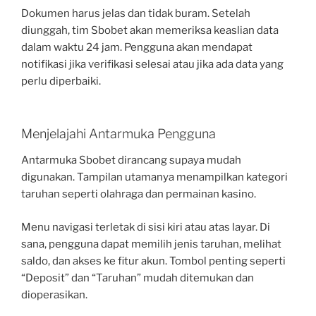
Dokumen harus jelas dan tidak buram. Setelah
diunggah, tim Sbobet akan memeriksa keaslian data
dalam waktu 24 jam. Pengguna akan mendapat
notifikasi jika verifikasi selesai atau jika ada data yang
perlu diperbaiki.
Menjelajahi Antarmuka Pengguna
Antarmuka Sbobet dirancang supaya mudah
digunakan. Tampilan utamanya menampilkan kategori
taruhan seperti olahraga dan permainan kasino.
Menu navigasi terletak di sisi kiri atau atas layar. Di
sana, pengguna dapat memilih jenis taruhan, melihat
saldo, dan akses ke fitur akun. Tombol penting seperti
“Deposit” dan “Taruhan” mudah ditemukan dan
dioperasikan.