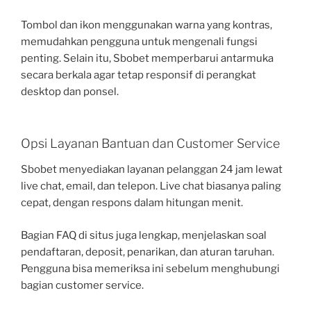
Tombol dan ikon menggunakan warna yang kontras,
memudahkan pengguna untuk mengenali fungsi
penting. Selain itu, Sbobet memperbarui antarmuka
secara berkala agar tetap responsif di perangkat
desktop dan ponsel.
Opsi Layanan Bantuan dan Customer Service
Sbobet menyediakan layanan pelanggan 24 jam lewat
live chat, email, dan telepon. Live chat biasanya paling
cepat, dengan respons dalam hitungan menit.
Bagian FAQ di situs juga lengkap, menjelaskan soal
pendaftaran, deposit, penarikan, dan aturan taruhan.
Pengguna bisa memeriksa ini sebelum menghubungi
bagian customer service.