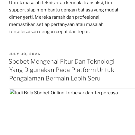
Untuk masalah teknis atau kendala transaksi, tim
support siap membantu dengan bahasa yang mudah
dimengerti. Mereka ramah dan profesional,
memastikan setiap pertanyaan atau masalah
terselesaikan dengan cepat dan tepat.
POSTED
JULY 30, 2026
ON
Sbobet Mengenal Fitur Dan Teknologi
Yang Digunakan Pada Platform Untuk
Pengalaman Bermain Lebih Seru