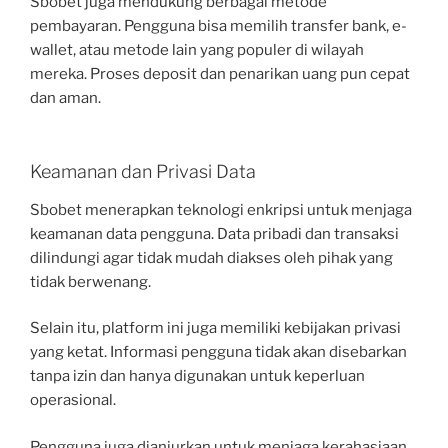
Sbobet juga mendukung berbagai metode
pembayaran. Pengguna bisa memilih transfer bank, e-
wallet, atau metode lain yang populer di wilayah
mereka. Proses deposit dan penarikan uang pun cepat
dan aman.
Keamanan dan Privasi Data
Sbobet menerapkan teknologi enkripsi untuk menjaga
keamanan data pengguna. Data pribadi dan transaksi
dilindungi agar tidak mudah diakses oleh pihak yang
tidak berwenang.
Selain itu, platform ini juga memiliki kebijakan privasi
yang ketat. Informasi pengguna tidak akan disebarkan
tanpa izin dan hanya digunakan untuk keperluan
operasional.
Pengguna juga dianjurkan untuk menjaga kerahasiaan