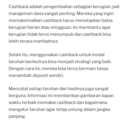
Cashback adalah pengembalian sebagian kerugian, jadi
manajemen dana sangat penting. Mereka yang ingin
memaksimalkan cashback harus menetapkan batas
kerugian harian atau mingguan. Ini membantu agar
kerugian tidak terus menumpuk dan cashback bisa
lebih terasa manfaatnya.
Selain itu, menggunakan cashback untuk modal
taruhan berikutnya bisa menjadi strategi yang baik.
Dengan cara ini, mereka bisa terus bermain tanpa
menambah deposit sendiri.
Mencatat setiap taruhan dan hasilnya juga sangat
berguna. Informasi ini memberikan gambaran kapan
waktu terbaik memakai cashback dan bagaimana
mengatur taruhan agar tetap untung dalam jangka
panjang.