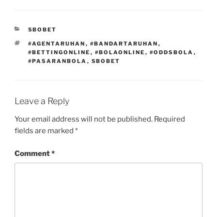
CATEGORIES
SBOBET
TAGS
#AGENTARUHAN
,
#BANDARTARUHAN
,
#BETTINGONLINE
,
#BOLAONLINE
,
#ODDSBOLA
,
#PASARANBOLA
,
SBOBET
Leave a Reply
Your email address will not be published.
Required
fields are marked
*
Comment
*