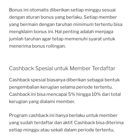
Bonus ini otomatis diberikan setiap minggu sesuai
dengan aturan bonus yang berlaku. Setiap member
yang bermain dengan taruhan minimum tertentu bisa
mengklaim bonus ini. Hal penting adalah menjaga
jumlah taruhan agar tetap memenuhi syarat untuk
menerima bonus rollingan.
Cashback Spesial untuk Member Terdaftar
Cashback spesial biasanya diberikan sebagai bentuk
pengembalian kerugian selama periode tertentu.
Cashback ini bisa mencapai 5% hingga 10% dari total
kerugian yang dialami member.
Program cashback ini hanya berlaku untuk member
yang sudah terdaftar dan aktif. Cashback bisa diterima
setiap minggu atau sekali dalam periode tertentu,