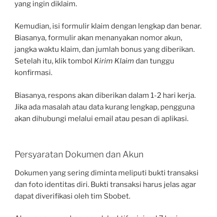
yang ingin diklaim.
Kemudian, isi formulir klaim dengan lengkap dan benar.
Biasanya, formulir akan menanyakan nomor akun,
jangka waktu klaim, dan jumlah bonus yang diberikan.
Setelah itu, klik tombol
Kirim Klaim
dan tunggu
konfirmasi.
Biasanya, respons akan diberikan dalam 1-2 hari kerja.
Jika ada masalah atau data kurang lengkap, pengguna
akan dihubungi melalui email atau pesan di aplikasi.
Persyaratan Dokumen dan Akun
Dokumen yang sering diminta meliputi bukti transaksi
dan foto identitas diri. Bukti transaksi harus jelas agar
dapat diverifikasi oleh tim Sbobet.