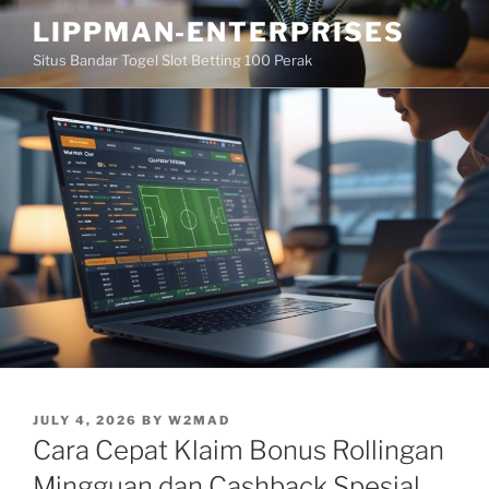
Skip
LIPPMAN-ENTERPRISES
to
Situs Bandar Togel Slot Betting 100 Perak
content
POSTED
JULY 4, 2026
BY
W2MAD
ON
Cara Cepat Klaim Bonus Rollingan
Mingguan dan Cashback Spesial