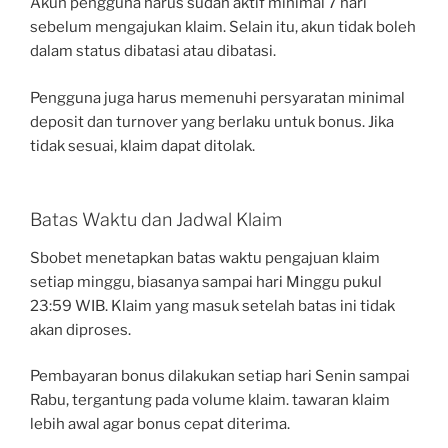
Akun pengguna harus sudah aktif minimal 7 hari
sebelum mengajukan klaim. Selain itu, akun tidak boleh
dalam status dibatasi atau dibatasi.
Pengguna juga harus memenuhi persyaratan minimal
deposit dan turnover yang berlaku untuk bonus. Jika
tidak sesuai, klaim dapat ditolak.
Batas Waktu dan Jadwal Klaim
Sbobet menetapkan batas waktu pengajuan klaim
setiap minggu, biasanya sampai hari Minggu pukul
23:59 WIB. Klaim yang masuk setelah batas ini tidak
akan diproses.
Pembayaran bonus dilakukan setiap hari Senin sampai
Rabu, tergantung pada volume klaim. tawaran klaim
lebih awal agar bonus cepat diterima.