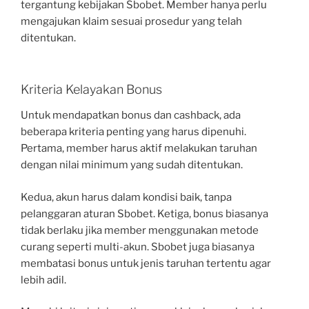
tergantung kebijakan Sbobet. Member hanya perlu
mengajukan klaim sesuai prosedur yang telah
ditentukan.
Kriteria Kelayakan Bonus
Untuk mendapatkan bonus dan cashback, ada
beberapa kriteria penting yang harus dipenuhi.
Pertama, member harus aktif melakukan taruhan
dengan nilai minimum yang sudah ditentukan.
Kedua, akun harus dalam kondisi baik, tanpa
pelanggaran aturan Sbobet. Ketiga, bonus biasanya
tidak berlaku jika member menggunakan metode
curang seperti multi-akun. Sbobet juga biasanya
membatasi bonus untuk jenis taruhan tertentu agar
lebih adil.