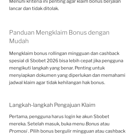
Menuhi kriteria ini penting agar klaim bonus berjalan
lancar dan tidak ditolak.
Panduan Mengklaim Bonus dengan
Mudah
Mengklaim bonus rollingan mingguan dan cashback
spesial di Sbobet 2026 bisa lebih cepat jika pengguna
mengikuti langkah yang benar. Penting untuk
menyiapkan dokumen yang diperlukan dan memahami
jadwal klaim agar tidak kehilangan hak bonus.
Langkah-langkah Pengajuan Klaim
Pertama, pengguna harus login ke akun Sbobet
mereka. Setelah masuk, buka menu
Bonus
atau
Promosi
. Pilih bonus bergulir mingguan atau cashback