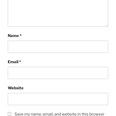
Name
*
Email
*
Website
Save my name, email, and website in this browser