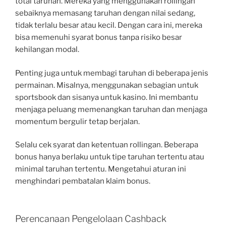
total taruhan. Mereka yang menggunakan rollingan
sebaiknya memasang taruhan dengan nilai sedang,
tidak terlalu besar atau kecil. Dengan cara ini, mereka
bisa memenuhi syarat bonus tanpa risiko besar
kehilangan modal.
Penting juga untuk membagi taruhan di beberapa jenis
permainan. Misalnya, menggunakan sebagian untuk
sportsbook dan sisanya untuk kasino. Ini membantu
menjaga peluang memenangkan taruhan dan menjaga
momentum bergulir tetap berjalan.
Selalu cek syarat dan ketentuan rollingan. Beberapa
bonus hanya berlaku untuk tipe taruhan tertentu atau
minimal taruhan tertentu. Mengetahui aturan ini
menghindari pembatalan klaim bonus.
Perencanaan Pengelolaan Cashback