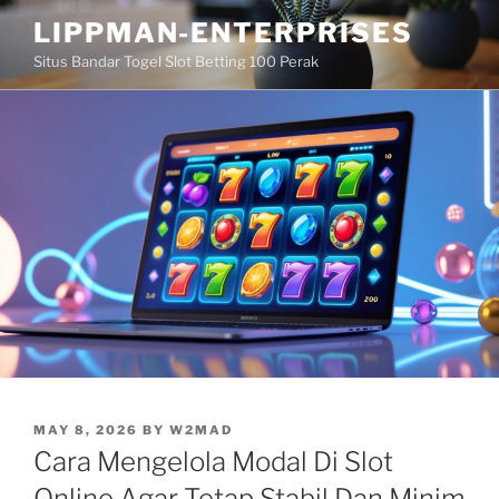
Skip
LIPPMAN-ENTERPRISES
to
Situs Bandar Togel Slot Betting 100 Perak
content
POSTED
MAY 8, 2026
BY
W2MAD
ON
Cara Mengelola Modal Di Slot
Online Agar Tetap Stabil Dan Minim