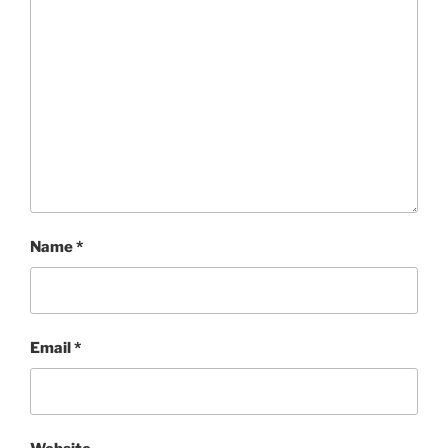
Name
*
Email
*