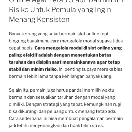
Risiko Untuk Pemula yang Ingin
Menang Konsisten
Banyak orang yang suka bermain slot online tapi
bingung bagaimana cara mengelola modal supaya tidak
cepat habis.
Cara mengelola modal di slot online yang
paling efektif adalah dengan menentukan batas
taruhan dan disiplin saat memainkannya agar tetap
stabil dan minim risiko.
Ini penting supaya mereka bisa
bermain lebih lama tanpa kehilangan banyak uang.
Selain itu, pemain juga harus pandai memilih waktu
bermain dan sesuaikan taruhan dengan modal yang
dimiliki. Dengan strategi yang tepat, kemungkinan rugi
bisa dikurangi dan peluang untuk menang tetap ada.
Cara sederhana ini bisa membuat pengalaman bermain
jadi lebih menyenangkan dan tidak bikin stres.