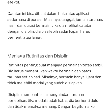
efektif.
Catatan ini bisa dibuat dalam buku atau aplikasi
sederhana di ponsel. Misalnya, tanggal, jumlah taruhan,
hasil, dan durasi bermain. Jika dia melihat catatan
dengan disiplin, dia bisa lebih sadar kapan harus
berhenti atau lanjut.
Menjaga Rutinitas dan Disiplin
Rutinitas penting buat menjaga permainan tetap stabil.
Dia harus menentukan waktu bermain dan batas
taruhan setiap hari. Misalnya, bermain hanya 1 jam dan
tidak melebihi modal yang sudah disiapkan.
Disiplin membantu dia menghindari taruhan
berlebihan. Jika modal sudah habis, dia berhenti dulu
dan tidak memaksa menang. Dengan begitu, risiko