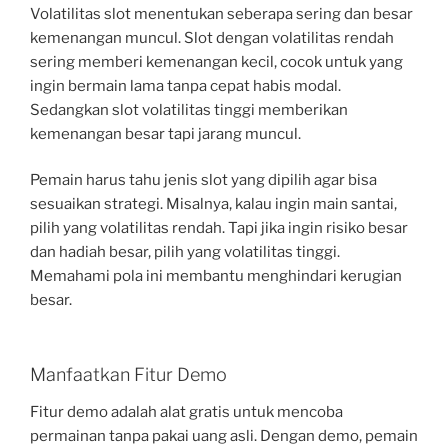
Volatilitas slot menentukan seberapa sering dan besar
kemenangan muncul. Slot dengan volatilitas rendah
sering memberi kemenangan kecil, cocok untuk yang
ingin bermain lama tanpa cepat habis modal.
Sedangkan slot volatilitas tinggi memberikan
kemenangan besar tapi jarang muncul.
Pemain harus tahu jenis slot yang dipilih agar bisa
sesuaikan strategi. Misalnya, kalau ingin main santai,
pilih yang volatilitas rendah. Tapi jika ingin risiko besar
dan hadiah besar, pilih yang volatilitas tinggi.
Memahami pola ini membantu menghindari kerugian
besar.
Manfaatkan Fitur Demo
Fitur demo adalah alat gratis untuk mencoba
permainan tanpa pakai uang asli. Dengan demo, pemain