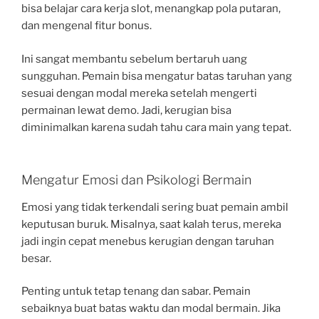
bisa belajar cara kerja slot, menangkap pola putaran,
dan mengenal fitur bonus.
Ini sangat membantu sebelum bertaruh uang
sungguhan. Pemain bisa mengatur batas taruhan yang
sesuai dengan modal mereka setelah mengerti
permainan lewat demo. Jadi, kerugian bisa
diminimalkan karena sudah tahu cara main yang tepat.
Mengatur Emosi dan Psikologi Bermain
Emosi yang tidak terkendali sering buat pemain ambil
keputusan buruk. Misalnya, saat kalah terus, mereka
jadi ingin cepat menebus kerugian dengan taruhan
besar.
Penting untuk tetap tenang dan sabar. Pemain
sebaiknya buat batas waktu dan modal bermain. Jika