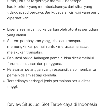
Situs judi slot terpercaya memiliki beberapa
karakteristik yang membedakannya dari situs yang
tidak dapat dipercaya. Berikut adalah ciri-ciri yang perlu
diperhatikan:
Lisensi resmi yang dikeluarkan oleh otoritas perjudian
yang diakui.
Sistem pembayaran yang jelas dan transparan,
memungkinkan pemain untuk merasa aman saat
melakukan transaksi.
Reputasi baik di kalangan pemain, bisa dicek melalui
forum dan ulasan dari pengguna.
Pelayanan pelanggan yang responsif, siap membantu
pemain dalam setiap kendala.
Tersedianya berbagai jenis permainan berkualitas
tinggi.
Review Situs Judi Slot Terpercaya di Indonesia