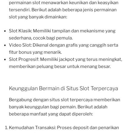
permainan slot menawarkan keunikan dan keasyikan
tersendiri. Berikut adalah beberapa jenis permainan
slot yang banyak dimainkan:
Slot Klasik: Memiliki tampilan dan mekanisme yang
sederhana, cocok bagi pemula.
Video Slot: Dikenal dengan grafis yang canggih serta
fitur bonus yang menarik.
Slot Progresif: Memiliki jackpot yang terus meningkat,
memberikan peluang besar untuk menang besar.
Keunggulan Bermain di Situs Slot Terpercaya
Bergabung dengan situs slot terpercaya memberikan
banyak keunggulan bagi pemain. Berikut adalah
beberapa manfaat yang dapat diperoleh:
Kemudahan Transaksi: Proses deposit dan penarikan