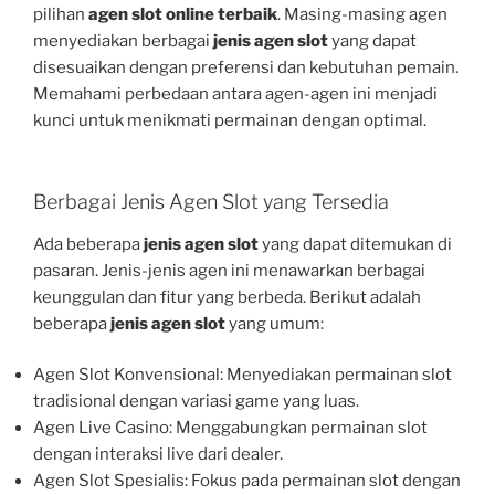
pilihan
agen slot online terbaik
. Masing-masing agen
menyediakan berbagai
jenis agen slot
yang dapat
disesuaikan dengan preferensi dan kebutuhan pemain.
Memahami perbedaan antara agen-agen ini menjadi
kunci untuk menikmati permainan dengan optimal.
Berbagai Jenis Agen Slot yang Tersedia
Ada beberapa
jenis agen slot
yang dapat ditemukan di
pasaran. Jenis-jenis agen ini menawarkan berbagai
keunggulan dan fitur yang berbeda. Berikut adalah
beberapa
jenis agen slot
yang umum:
Agen Slot Konvensional: Menyediakan permainan slot
tradisional dengan variasi game yang luas.
Agen Live Casino: Menggabungkan permainan slot
dengan interaksi live dari dealer.
Agen Slot Spesialis: Fokus pada permainan slot dengan