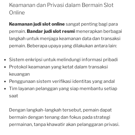
Keamanan dan Privasi dalam Bermain Slot
Online
Keamanan judi slot online
sangat penting bagi para
pemain.
Bandar judi slot resmi
menerapkan berbagai
langkah untuk menjaga keamanan data dan transaksi
pemain. Beberapa upaya yang dilakukan antara lain:
Sistem enkripsi untuk melindungi informasi pribadi
Protokol keamanan yang ketat dalam transaksi
keuangan
Penggunaan sistem verifikasi identitas yang andal
Tim layanan pelanggan yang siap membantu setiap
saat
Dengan langkah-langkah tersebut, pemain dapat
bermain dengan tenang dan fokus pada strategi
permainan, tanpa khawatir akan pelanggaran privasi.