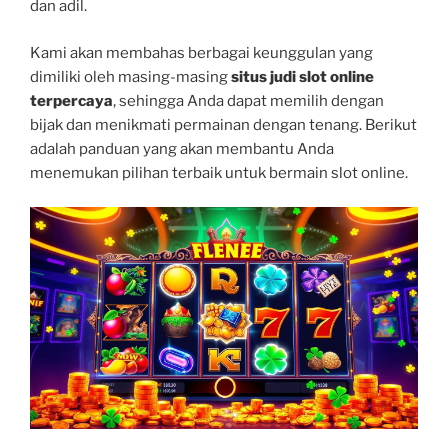
dan adil.
Kami akan membahas berbagai keunggulan yang
dimiliki oleh masing-masing
situs judi slot online
terpercaya
, sehingga Anda dapat memilih dengan
bijak dan menikmati permainan dengan tenang. Berikut
adalah panduan yang akan membantu Anda
menemukan pilihan terbaik untuk bermain slot online.