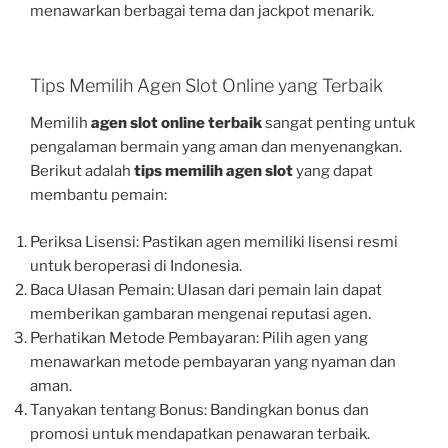
menawarkan berbagai tema dan jackpot menarik.
Tips Memilih Agen Slot Online yang Terbaik
Memilih
agen slot online terbaik
sangat penting untuk
pengalaman bermain yang aman dan menyenangkan.
Berikut adalah
tips memilih agen slot
yang dapat
membantu pemain:
Periksa Lisensi: Pastikan agen memiliki lisensi resmi
untuk beroperasi di Indonesia.
Baca Ulasan Pemain: Ulasan dari pemain lain dapat
memberikan gambaran mengenai reputasi agen.
Perhatikan Metode Pembayaran: Pilih agen yang
menawarkan metode pembayaran yang nyaman dan
aman.
Tanyakan tentang Bonus: Bandingkan bonus dan
promosi untuk mendapatkan penawaran terbaik.