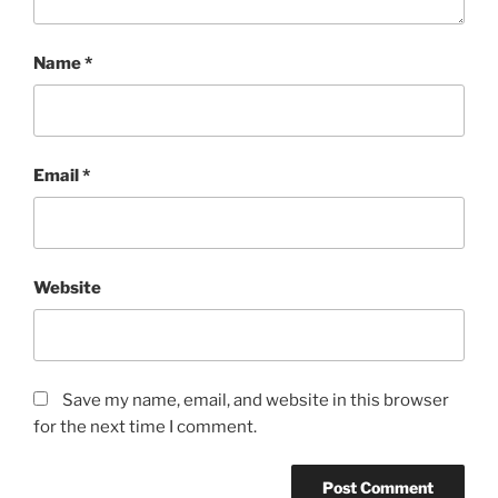
Name
*
Email
*
Website
Save my name, email, and website in this browser
for the next time I comment.