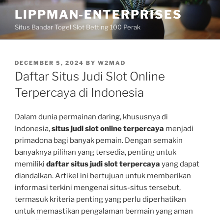
Skip
LIPPMAN-ENTERPRISES
to
Situs Bandar Togel Slot Betting 100 Perak
content
POSTED
DECEMBER 5, 2024
BY
W2MAD
ON
Daftar Situs Judi Slot Online
Terpercaya di Indonesia
Dalam dunia permainan daring, khususnya di
Indonesia,
situs judi slot online terpercaya
menjadi
primadona bagi banyak pemain. Dengan semakin
banyaknya pilihan yang tersedia, penting untuk
memiliki
daftar situs judi slot terpercaya
yang dapat
diandalkan. Artikel ini bertujuan untuk memberikan
informasi terkini mengenai situs-situs tersebut,
termasuk kriteria penting yang perlu diperhatikan
untuk memastikan pengalaman bermain yang aman