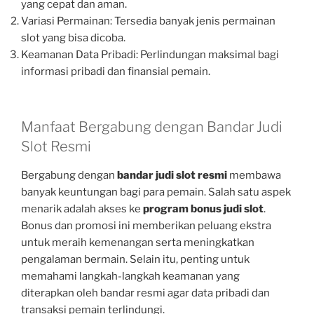
yang cepat dan aman.
Variasi Permainan: Tersedia banyak jenis permainan
slot yang bisa dicoba.
Keamanan Data Pribadi: Perlindungan maksimal bagi
informasi pribadi dan finansial pemain.
Manfaat Bergabung dengan Bandar Judi
Slot Resmi
Bergabung dengan
bandar judi slot resmi
membawa
banyak keuntungan bagi para pemain. Salah satu aspek
menarik adalah akses ke
program bonus judi slot
.
Bonus dan promosi ini memberikan peluang ekstra
untuk meraih kemenangan serta meningkatkan
pengalaman bermain. Selain itu, penting untuk
memahami langkah-langkah keamanan yang
diterapkan oleh bandar resmi agar data pribadi dan
transaksi pemain terlindungi.