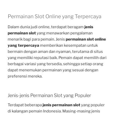
Permainan Slot Online yang Terpercaya
Dalam dunia judi online, terdapat beragam
jenis
permainan slot
yang menawarkan pengalaman
menarik bagi para pemain. Jenis
permainan slot online
yang terpercaya
memberikan kesempatan untuk
bermain dengan aman dan nyaman, terutama di situs
yang memiliki reputasi baik. Pemain dapat memilih dari
berbagai variasi yang tersedia, sehingga setiap orang
dapat menemukan permainan yang sesuai dengan
preferensi mereka.
Jenis-jenis Permainan Slot yang Populer
Terdapat beberapa
jenis permainan slot
yang populer
di kalangan pemain Indonesia. Masing-masing jenis