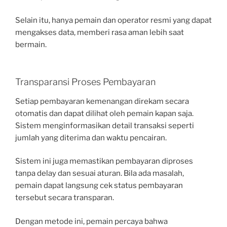
Selain itu, hanya pemain dan operator resmi yang dapat
mengakses data, memberi rasa aman lebih saat
bermain.
Transparansi Proses Pembayaran
Setiap pembayaran kemenangan direkam secara
otomatis dan dapat dilihat oleh pemain kapan saja.
Sistem menginformasikan detail transaksi seperti
jumlah yang diterima dan waktu pencairan.
Sistem ini juga memastikan pembayaran diproses
tanpa delay dan sesuai aturan. Bila ada masalah,
pemain dapat langsung cek status pembayaran
tersebut secara transparan.
Dengan metode ini, pemain percaya bahwa