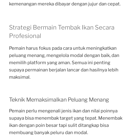
kemenangan mereka dibayar dengan jujur dan cepat.
Strategi Bermain Tembak Ikan Secara
Profesional
Pemain harus fokus pada cara untuk meningkatkan
peluang menang, mengelola modal dengan baik, dan
memilih platform yang aman. Semua ini penting
supaya permainan berjalan lancar dan hasilnya lebih
maksimal.
Teknik Memaksimalkan Peluang Menang
Pemain perlu mengenali jenis ikan dan nilai poinnya
supaya bisa menembak target yang tepat. Menembak
ikan dengan poin besar tapi sulit ditangkap bisa
membuang banyak peluru dan modal.