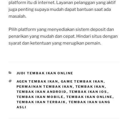
platform itu di internet. Layanan pelanggan yang aktif
juga penting supaya mudah dapat bantuan saat ada
masalah.
Pilih platform yang menyediakan sistem deposit dan
penarikan yang mudah dan cepat. Hindari situs dengan
syarat dan ketentuan yang merugikan pemain.
CATEGORIES
JUDI TEMBAK IKAN ONLINE
TAGS
AGEN TEMBAK IKAN
,
GAME TEMBAK IKAN
,
PERMAINAN TEMBAK IKAN
,
TEMBAK IKAN
,
TEMBAK IKAN ANDROID
,
TEMBAK IKAN IOS
,
TEMBAK IKAN MOBILE
,
TEMBAK IKAN ONLINE
,
TEMBAK IKAN TERBAIK
,
TEMBAK IKAN UANG
ASLI