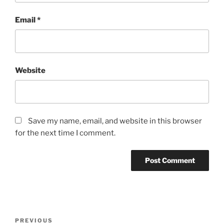
Email
*
Website
Save my name, email, and website in this browser
for the next time I comment.
Post
Previous
PREVIOUS