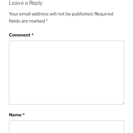
Leave a Reply
Your email address will not be published.
Required
fields are marked
*
Comment
*
Name
*