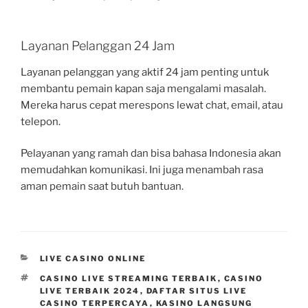
Layanan Pelanggan 24 Jam
Layanan pelanggan yang aktif 24 jam penting untuk
membantu pemain kapan saja mengalami masalah.
Mereka harus cepat merespons lewat chat, email, atau
telepon.
Pelayanan yang ramah dan bisa bahasa Indonesia akan
memudahkan komunikasi. Ini juga menambah rasa
aman pemain saat butuh bantuan.
CATEGORIES
LIVE CASINO ONLINE
TAGS
CASINO LIVE STREAMING TERBAIK
,
CASINO
LIVE TERBAIK 2024
,
DAFTAR SITUS LIVE
CASINO TERPERCAYA
,
KASINO LANGSUNG