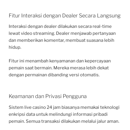
Fitur Interaksi dengan Dealer Secara Langsung
Interaksi dengan dealer dilakukan secara real-time
lewat video streaming. Dealer menjawab pertanyaan
dan memberikan komentar, membuat suasana lebih
hidup.
Fitur ini menambah kenyamanan dan kepercayaan
pemain saat bermain. Mereka merasa lebih dekat
dengan permainan dibanding versi otomatis.
Keamanan dan Privasi Pengguna
Sistem live casino 24 jam biasanya memakai teknologi
enkripsi data untuk melindungi informasi pribadi
pemain. Semua transaksi dilakukan melalui jalur aman.