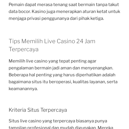
Pemain dapat merasa tenang saat bermain tanpa takut
data bocor. Kasino juga menerapkan aturan ketat untuk
menjaga privasi penggunanya dari pihak ketiga.
Tips Memilih Live Casino 24 Jam
Terpercaya
Memilih live casino yang tepat penting agar
pengalaman bermain jadi aman dan menyenangkan.
Beberapa hal penting yang harus diperhatikan adalah
bagaimana situs itu beroperasi, kualitas layanan, serta
keamanannya.
Kriteria Situs Terpercaya
Situs live casino yang terpercaya biasanya punya
tampilan profesional dan mudah digunakan. Mereka