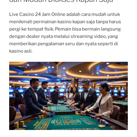
Live Casino 24 Jam Online adalah cara mudah untuk
menikmati permainan kasino kapan saja tanpa harus
pergi ke tempat fisik. Pemain bisa bermain langsung
dengan dealer nyata melalui streaming video, yang
memberikan pengalaman seru dan nyata seperti di
kasino asli.