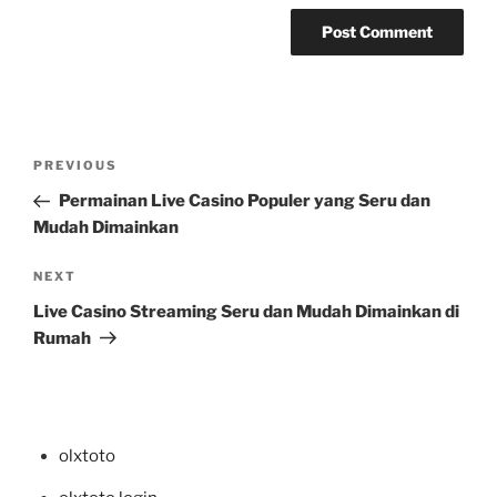
Post
Previous
PREVIOUS
navigation
Post
Permainan Live Casino Populer yang Seru dan
Mudah Dimainkan
Next
NEXT
Post
Live Casino Streaming Seru dan Mudah Dimainkan di
Rumah
olxtoto