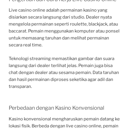
Live casino online adalah permainan kasino yang
disiarkan secara langsung dari studio. Dealer nyata
mengelola permainan seperti roulette, blackjack, atau
baccarat. Pemain menggunakan komputer atau ponsel
untuk memasang taruhan dan melihat permainan
secara real time.
Teknologi streaming memastikan gambar dan suara
langsung dari dealer terlihat jelas. Pemain juga bisa
chat dengan dealer atau sesama pemain. Data taruhan
dan hasil permainan diproses seketika agar adil dan
transparan.
Perbedaan dengan Kasino Konvensional
Kasino konvensional mengharuskan pemain datang ke
lokasi fisik. Berbeda dengan live casino online, pemain