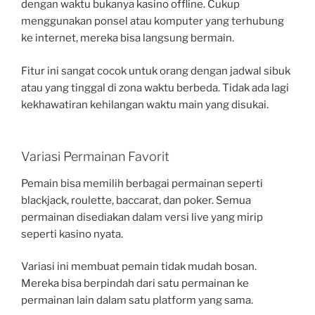
dengan waktu bukanya kasino offline. Cukup
menggunakan ponsel atau komputer yang terhubung
ke internet, mereka bisa langsung bermain.
Fitur ini sangat cocok untuk orang dengan jadwal sibuk
atau yang tinggal di zona waktu berbeda. Tidak ada lagi
kekhawatiran kehilangan waktu main yang disukai.
Variasi Permainan Favorit
Pemain bisa memilih berbagai permainan seperti
blackjack, roulette, baccarat, dan poker. Semua
permainan disediakan dalam versi live yang mirip
seperti kasino nyata.
Variasi ini membuat pemain tidak mudah bosan.
Mereka bisa berpindah dari satu permainan ke
permainan lain dalam satu platform yang sama.