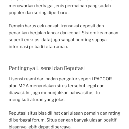
menawarkan berbagai jenis permainan yang sudah
populer dan sering diperbarui.
Pemain harus cek apakah transaksi deposit dan
penarikan berjalan lancar dan cepat. Sistem keamanan
seperti enkripsi data juga sangat penting supaya
informasi pribadi tetap aman.
Pentingnya Lisensi dan Reputasi
Lisensi resmi dari badan pengatur seperti PAGCOR
atau MGA menandakan situs tersebut legal dan
diawasi. Ini juga menunjukkan bahwa situs itu
mengikuti aturan yang jelas.
Reputasi situs bisa dilihat dari ulasan pemain dan rating
di berbagai forum. Situs dengan banyak ulasan positif
biasanya lebih dapat dipercaya.