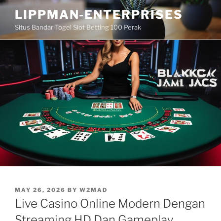
Skip
LIPPMAN-ENTERPRISES
to
Situs Bandar Togel Slot Betting 100 Perak
content
POSTED
MAY 26, 2026
BY
W2MAD
ON
Live Casino Online Modern Dengan
Streaming HD Dan Gameplay