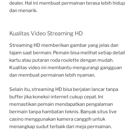
dealer. Hal ini membuat permainan terasa lebih hidup
dan menarik.
Kualitas Video Streaming HD
Streaming HD memberikan gambar yang jelas dan
tajam saat bermain. Pemain bisa melihat setiap detail
kartu atau putaran roda roulette dengan mudah.
Kualitas video ini membantu mengurangi gangguan
dan membuat permainan lebih nyaman.
Selain itu, streaming HD bisa berjalan lancar tanpa
buffer jika koneksi internet cukup cepat. Ini
memastikan pemain mendapatkan pengalaman
bermain tanpa hambatan teknis. Banyak situs live
casino menggunakan kamera canggih untuk
menangkap sudut terbaik dari meja permainan.