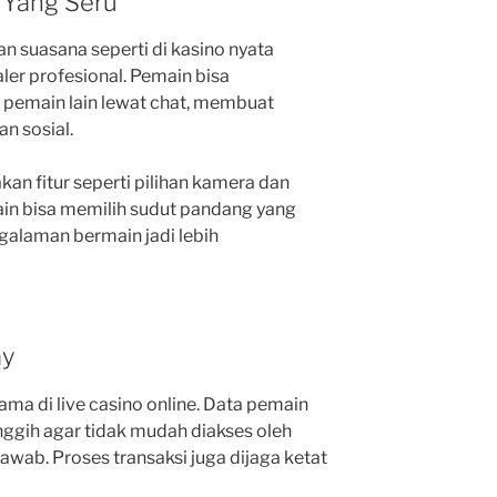
 Yang Seru
n suasana seperti di kasino nyata
ler profesional. Pemain bisa
n pemain lain lewat chat, membuat
n sosial.
n fitur seperti pilihan kamera dan
in bisa memilih sudut pandang yang
galaman bermain jadi lebih
ay
ma di live casino online. Data pemain
nggih agar tidak mudah diakses oleh
awab. Proses transaksi juga dijaga ketat