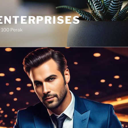
ENTERPRISES
g 100 Perak