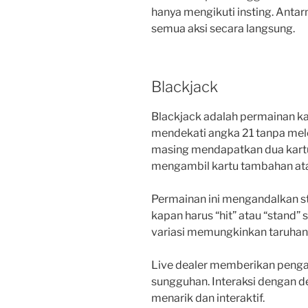
hanya mengikuti insting. Anta
semua aksi secara langsung.
Blackjack
Blackjack adalah permainan k
mendekati angka 21 tanpa mel
masing mendapatkan dua kartu
mengambil kartu tambahan ata
Permainan ini mengandalkan s
kapan harus “hit” atau “stand
variasi memungkinkan taruha
Live dealer memberikan pengal
sungguhan. Interaksi dengan d
menarik dan interaktif.