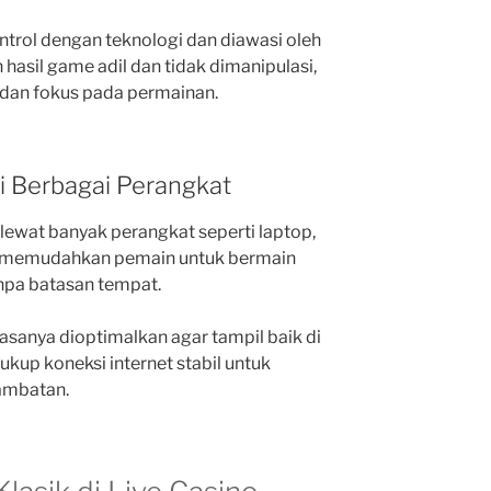
ontrol dengan teknologi dan diawasi oleh
hasil game adil dan tidak dimanipulasi,
 dan fokus pada permainan.
 Berbagai Perangkat
s lewat banyak perangkat seperti laptop,
ini memudahkan pemain untuk bermain
anpa batasan tempat.
biasanya dioptimalkan agar tampil baik di
cukup koneksi internet stabil untuk
ambatan.