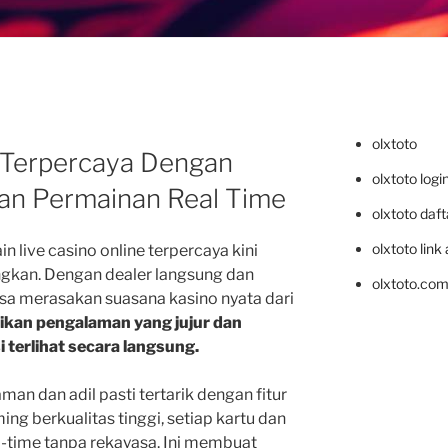
olxtoto
e Terpercaya Dengan
olxtoto logi
an Permainan Real Time
olxtoto daft
olxtoto link 
n live casino online terpercaya kini
kan. Dengan dealer langsung dan
olxtoto.co
isa merasakan suasana kasino nyata dari
rikan pengalaman yang jujur dan
 terlihat secara langsung.
n dan adil pasti tertarik dengan fitur
ing berkualitas tinggi, setiap kartu dan
al-time tanpa rekayasa. Ini membuat