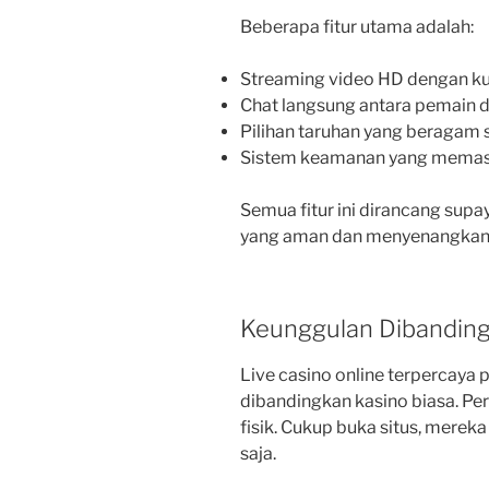
Beberapa fitur utama adalah:
Streaming video HD dengan kua
Chat langsung antara pemain d
Pilihan taruhan yang beragam 
Sistem keamanan yang memas
Semua fitur ini dirancang su
yang aman dan menyenangkan
Keunggulan Dibanding
Live casino online terpercaya
dibandingkan kasino biasa. Per
fisik. Cukup buka situs, merek
saja.