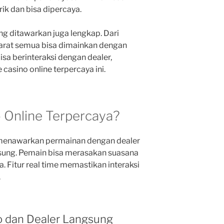
ik dan bisa dipercaya.
ang ditawarkan juga lengkap. Dari
akarat semua bisa dimainkan dengan
isa berinteraksi dengan dealer,
asino online terpercaya ini.
o Online Terpercaya?
a menawarkan permainan dengan dealer
ngsung. Pemain bisa merasakan suasana
. Fitur real time memastikan interaksi
.
o dan Dealer Langsung