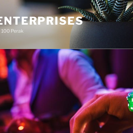
ENTERPRISES
g 100 Perak