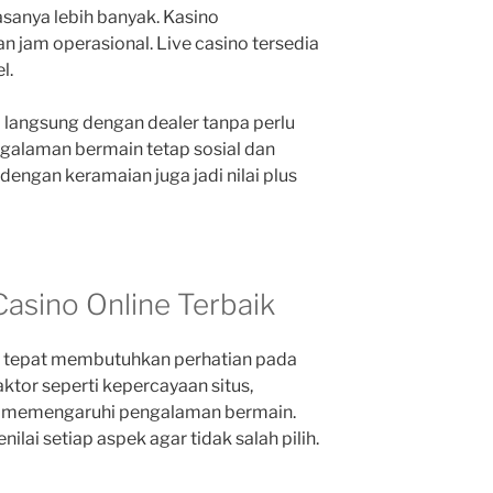
iasanya lebih banyak. Kasino
n jam operasional. Live casino tersedia
l.
i langsung dengan dealer tanpa perlu
ngalaman bermain tetap sosial dan
 dengan keramaian juga jadi nilai plus
Casino Online Terbaik
ng tepat membutuhkan perhatian pada
aktor seperti kepercayaan situs,
t memengaruhi pengalaman bermain.
lai setiap aspek agar tidak salah pilih.