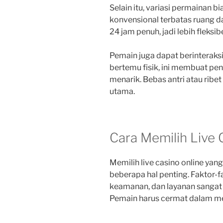
Selain itu, variasi permainan b
konvensional terbatas ruang da
24 jam penuh, jadi lebih fleksibe
Pemain juga dapat berinteraks
bertemu fisik, ini membuat pe
menarik. Bebas antri atau ribet
utama.
Cara Memilih Live 
Memilih live casino online ya
beberapa hal penting. Faktor-f
keamanan, dan layanan sanga
Pemain harus cermat dalam meni