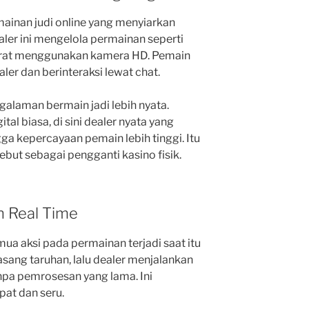
mainan judi online yang menyiarkan
ealer ini mengelola permainan seperti
ccarat menggunakan kamera HD. Pemain
ler dan berinteraksi lewat chat.
alaman bermain jadi lebih nyata.
al biasa, di sini dealer nyata yang
a kepercayaan pemain lebih tinggi. Itu
ebut sebagai pengganti kasino fisik.
n Real Time
mua aksi pada permainan terjadi saat itu
ang taruhan, lalu dealer menjalankan
npa pemrosesan yang lama. Ini
at dan seru.