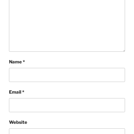
Name
*
Email
*
Website