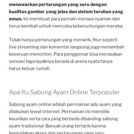
menawarkan pertarungan yang seru dengan
kualitas gambar yang jelas dan sistem taruhan yang
aman.
Ini membuat para pemain merasa nyaman dan
terus kembali untuk mencoba keberuntungan mereka.
Tidak hanya pertarungan yang menarik, fitur seperti
live streaming dan komentar langsung juga menambah
keseruan menonton. Para penggemar bisa merasakan
sensasi laga layaknya berada di arena nyata tanpa
harus keluar rumah.
Apa Itu Sabung Ayam Online Terpopuler
Sabung ayam online adalah permainan adu ayam yang
dilakukan lewat internet. Permainan ini memiliki
keunikan serta cara yang berbeda dibanding sabung
ayam tradisional. Banyak orang tertarik karena
kemudahan akses dan pertarungan yang seru.