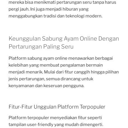
mereka bisa menikmati pertarungan seru tanpa harus
pergi jauh. Ini juga menjadi hiburan yang
menggabungkan tradisi dan teknologi modern.
Keunggulan Sabung Ayam Online Dengan
Pertarungan Paling Seru
Platform sabung ayam online menawarkan berbagai
kelebihan yang membuat pengalaman bermain
menjadi menarik. Mulai dari fitur canggih hingga pilihan
jenis pertarungan, semua dirancang untuk
kenyamanan dan keseruan pengguna.
Fitur-Fitur Unggulan Platform Terpopuler
Platform terpopuler menyediakan fitur seperti
tampilan user-friendly yang mudah dimengerti.