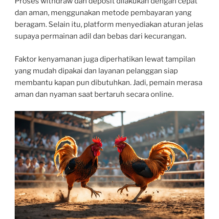
Proses withdraw dan deposit dilakukan dengan cepat
dan aman, menggunakan metode pembayaran yang
beragam. Selain itu, platform menyediakan aturan jelas
supaya permainan adil dan bebas dari kecurangan.
Faktor kenyamanan juga diperhatikan lewat tampilan
yang mudah dipakai dan layanan pelanggan siap
membantu kapan pun dibutuhkan. Jadi, pemain merasa
aman dan nyaman saat bertaruh secara online.