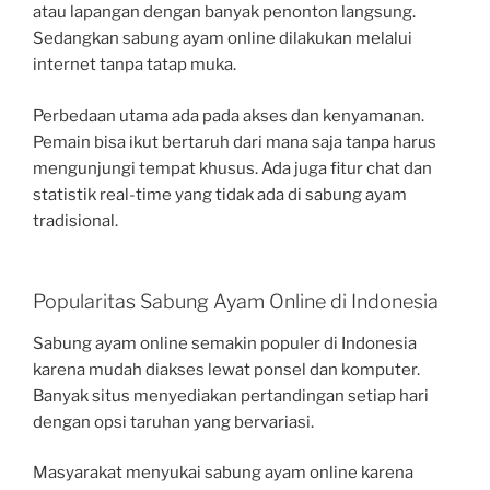
atau lapangan dengan banyak penonton langsung.
Sedangkan sabung ayam online dilakukan melalui
internet tanpa tatap muka.
Perbedaan utama ada pada akses dan kenyamanan.
Pemain bisa ikut bertaruh dari mana saja tanpa harus
mengunjungi tempat khusus. Ada juga fitur chat dan
statistik real-time yang tidak ada di sabung ayam
tradisional.
Popularitas Sabung Ayam Online di Indonesia
Sabung ayam online semakin populer di Indonesia
karena mudah diakses lewat ponsel dan komputer.
Banyak situs menyediakan pertandingan setiap hari
dengan opsi taruhan yang bervariasi.
Masyarakat menyukai sabung ayam online karena