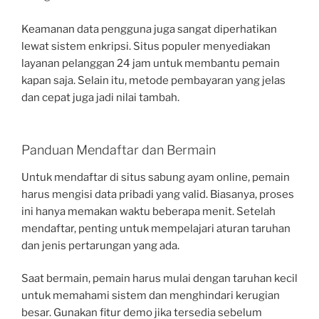
Keamanan data pengguna juga sangat diperhatikan
lewat sistem enkripsi. Situs populer menyediakan
layanan pelanggan 24 jam untuk membantu pemain
kapan saja. Selain itu, metode pembayaran yang jelas
dan cepat juga jadi nilai tambah.
Panduan Mendaftar dan Bermain
Untuk mendaftar di situs sabung ayam online, pemain
harus mengisi data pribadi yang valid. Biasanya, proses
ini hanya memakan waktu beberapa menit. Setelah
mendaftar, penting untuk mempelajari aturan taruhan
dan jenis pertarungan yang ada.
Saat bermain, pemain harus mulai dengan taruhan kecil
untuk memahami sistem dan menghindari kerugian
besar. Gunakan fitur demo jika tersedia sebelum