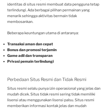
identitas di situs resmi membuat data pengguna tetap
terlindungi. Ada berbagai pilihan permainan yang
menarik sehingga aktivitas bermain tidak
membosankan.
Beberapa keuntungan utama di antaranya:
Transaksi aman dan cepat
Bonus dan promosi terjamin
Game adil dan transparan
Privasi pemain terlindungi
Perbedaan Situs Resmi dan Tidak Resmi
Situs resmi selalu punya izin operasional yang jelas dan
mudah dicek. Situs tidak resmi sering tidak memiliki
lisensi atau menggunakan lisensi palsu. Situs resmi
memberikan informasi kontak jelas dan mudah