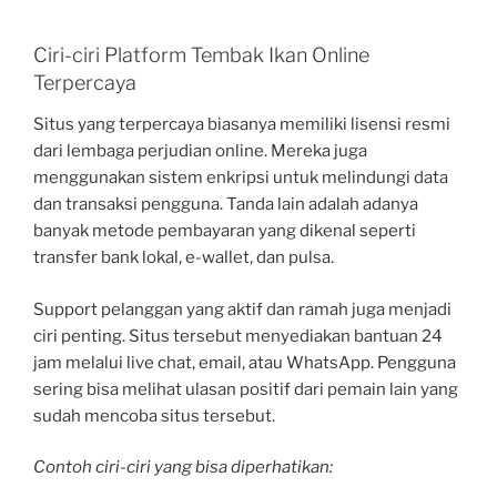
Ciri-ciri Platform Tembak Ikan Online
Terpercaya
Situs yang terpercaya biasanya memiliki lisensi resmi
dari lembaga perjudian online. Mereka juga
menggunakan sistem enkripsi untuk melindungi data
dan transaksi pengguna. Tanda lain adalah adanya
banyak metode pembayaran yang dikenal seperti
transfer bank lokal, e-wallet, dan pulsa.
Support pelanggan yang aktif dan ramah juga menjadi
ciri penting. Situs tersebut menyediakan bantuan 24
jam melalui live chat, email, atau WhatsApp. Pengguna
sering bisa melihat ulasan positif dari pemain lain yang
sudah mencoba situs tersebut.
Contoh ciri-ciri yang bisa diperhatikan: