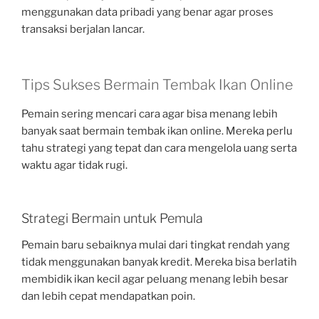
menggunakan data pribadi yang benar agar proses
transaksi berjalan lancar.
Tips Sukses Bermain Tembak Ikan Online
Pemain sering mencari cara agar bisa menang lebih
banyak saat bermain tembak ikan online. Mereka perlu
tahu strategi yang tepat dan cara mengelola uang serta
waktu agar tidak rugi.
Strategi Bermain untuk Pemula
Pemain baru sebaiknya mulai dari tingkat rendah yang
tidak menggunakan banyak kredit. Mereka bisa berlatih
membidik ikan kecil agar peluang menang lebih besar
dan lebih cepat mendapatkan poin.