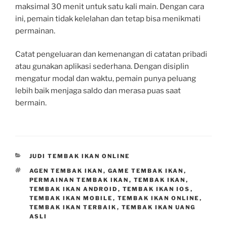
maksimal 30 menit untuk satu kali main. Dengan cara
ini, pemain tidak kelelahan dan tetap bisa menikmati
permainan.
Catat pengeluaran dan kemenangan di catatan pribadi
atau gunakan aplikasi sederhana. Dengan disiplin
mengatur modal dan waktu, pemain punya peluang
lebih baik menjaga saldo dan merasa puas saat
bermain.
CATEGORIES
JUDI TEMBAK IKAN ONLINE
TAGS
AGEN TEMBAK IKAN
,
GAME TEMBAK IKAN
,
PERMAINAN TEMBAK IKAN
,
TEMBAK IKAN
,
TEMBAK IKAN ANDROID
,
TEMBAK IKAN IOS
,
TEMBAK IKAN MOBILE
,
TEMBAK IKAN ONLINE
,
TEMBAK IKAN TERBAIK
,
TEMBAK IKAN UANG
ASLI