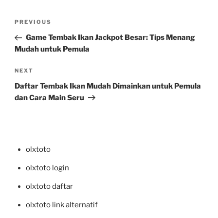
Post
Previous
PREVIOUS
navigation
Post
Game Tembak Ikan Jackpot Besar: Tips Menang
Mudah untuk Pemula
Next
NEXT
Post
Daftar Tembak Ikan Mudah Dimainkan untuk Pemula
dan Cara Main Seru
olxtoto
olxtoto login
olxtoto daftar
olxtoto link alternatif