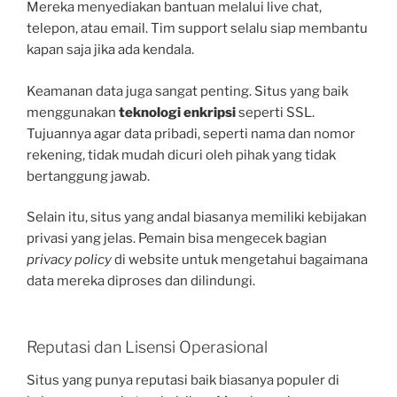
Mereka menyediakan bantuan melalui live chat,
telepon, atau email. Tim support selalu siap membantu
kapan saja jika ada kendala.
Keamanan data juga sangat penting. Situs yang baik
menggunakan
teknologi enkripsi
seperti SSL.
Tujuannya agar data pribadi, seperti nama dan nomor
rekening, tidak mudah dicuri oleh pihak yang tidak
bertanggung jawab.
Selain itu, situs yang andal biasanya memiliki kebijakan
privasi yang jelas. Pemain bisa mengecek bagian
privacy policy
di website untuk mengetahui bagaimana
data mereka diproses dan dilindungi.
Reputasi dan Lisensi Operasional
Situs yang punya reputasi baik biasanya populer di