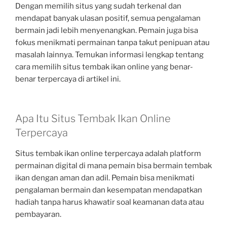
Dengan memilih situs yang sudah terkenal dan
mendapat banyak ulasan positif, semua pengalaman
bermain jadi lebih menyenangkan. Pemain juga bisa
fokus menikmati permainan tanpa takut penipuan atau
masalah lainnya. Temukan informasi lengkap tentang
cara memilih situs tembak ikan online yang benar-
benar terpercaya di artikel ini.
Apa Itu Situs Tembak Ikan Online
Terpercaya
Situs tembak ikan online terpercaya adalah platform
permainan digital di mana pemain bisa bermain tembak
ikan dengan aman dan adil. Pemain bisa menikmati
pengalaman bermain dan kesempatan mendapatkan
hadiah tanpa harus khawatir soal keamanan data atau
pembayaran.