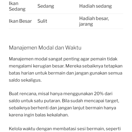
Ikan
Sedang
Hadiah sedang
Sedang
Hadiah besar,
Ikan Besar
Sulit
jarang
Manajemen Modal dan Waktu
Manajemen modal sangat penting agar pemain tidak
mengalami kerugian besar. Mereka sebaiknya tetapkan
batas harian untuk bermain dan jangan gunakan semua
saldo sekaligus.
Buat rencana, misal hanya menggunakan 20% dari
saldo untuk satu putaran. Bila sudah mencapai target,
sebaiknya berhenti dan jangan lanjut bermain hanya
karena ingin balas kekalahan.
Kelola waktu dengan membatasi sesi bermain, seperti