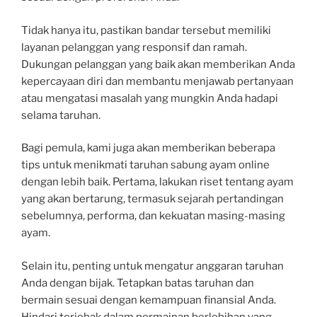
Tidak hanya itu, pastikan bandar tersebut memiliki
layanan pelanggan yang responsif dan ramah.
Dukungan pelanggan yang baik akan memberikan Anda
kepercayaan diri dan membantu menjawab pertanyaan
atau mengatasi masalah yang mungkin Anda hadapi
selama taruhan.
Bagi pemula, kami juga akan memberikan beberapa
tips untuk menikmati taruhan sabung ayam online
dengan lebih baik. Pertama, lakukan riset tentang ayam
yang akan bertarung, termasuk sejarah pertandingan
sebelumnya, performa, dan kekuatan masing-masing
ayam.
Selain itu, penting untuk mengatur anggaran taruhan
Anda dengan bijak. Tetapkan batas taruhan dan
bermain sesuai dengan kemampuan finansial Anda.
Hindari terjebak dalam permainan berlebihan yang