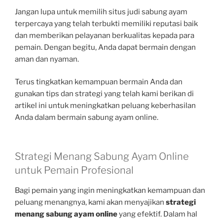
Jangan lupa untuk memilih situs judi sabung ayam
terpercaya yang telah terbukti memiliki reputasi baik
dan memberikan pelayanan berkualitas kepada para
pemain. Dengan begitu, Anda dapat bermain dengan
aman dan nyaman.
Terus tingkatkan kemampuan bermain Anda dan
gunakan tips dan strategi yang telah kami berikan di
artikel ini untuk meningkatkan peluang keberhasilan
Anda dalam bermain sabung ayam online.
Strategi Menang Sabung Ayam Online
untuk Pemain Profesional
Bagi pemain yang ingin meningkatkan kemampuan dan
peluang menangnya, kami akan menyajikan
strategi
menang sabung ayam online
yang efektif. Dalam hal