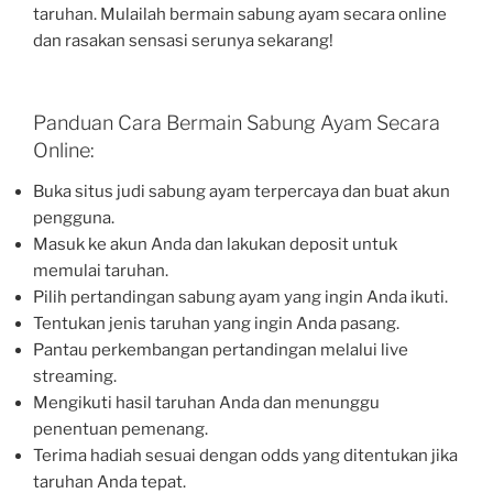
taruhan. Mulailah bermain sabung ayam secara online
dan rasakan sensasi serunya sekarang!
Panduan Cara Bermain Sabung Ayam Secara
Online:
Buka situs judi sabung ayam terpercaya dan buat akun
pengguna.
Masuk ke akun Anda dan lakukan deposit untuk
memulai taruhan.
Pilih pertandingan sabung ayam yang ingin Anda ikuti.
Tentukan jenis taruhan yang ingin Anda pasang.
Pantau perkembangan pertandingan melalui live
streaming.
Mengikuti hasil taruhan Anda dan menunggu
penentuan pemenang.
Terima hadiah sesuai dengan odds yang ditentukan jika
taruhan Anda tepat.