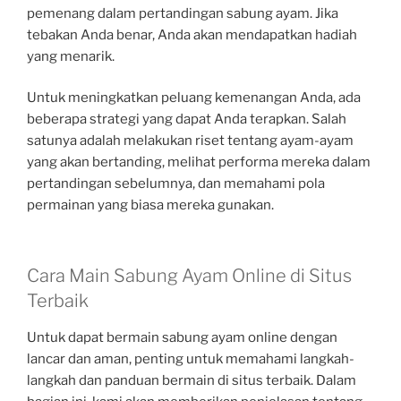
pemenang dalam pertandingan sabung ayam. Jika
tebakan Anda benar, Anda akan mendapatkan hadiah
yang menarik.
Untuk meningkatkan peluang kemenangan Anda, ada
beberapa strategi yang dapat Anda terapkan. Salah
satunya adalah melakukan riset tentang ayam-ayam
yang akan bertanding, melihat performa mereka dalam
pertandingan sebelumnya, dan memahami pola
permainan yang biasa mereka gunakan.
Cara Main Sabung Ayam Online di Situs
Terbaik
Untuk dapat bermain sabung ayam online dengan
lancar dan aman, penting untuk memahami langkah-
langkah dan panduan bermain di situs terbaik. Dalam