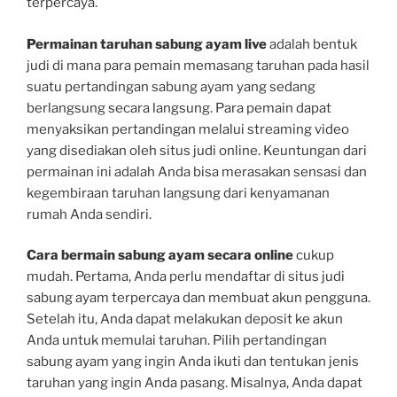
terpercaya.
Permainan taruhan sabung ayam live
adalah bentuk
judi di mana para pemain memasang taruhan pada hasil
suatu pertandingan sabung ayam yang sedang
berlangsung secara langsung. Para pemain dapat
menyaksikan pertandingan melalui streaming video
yang disediakan oleh situs judi online. Keuntungan dari
permainan ini adalah Anda bisa merasakan sensasi dan
kegembiraan taruhan langsung dari kenyamanan
rumah Anda sendiri.
Cara bermain sabung ayam secara online
cukup
mudah. Pertama, Anda perlu mendaftar di situs judi
sabung ayam terpercaya dan membuat akun pengguna.
Setelah itu, Anda dapat melakukan deposit ke akun
Anda untuk memulai taruhan. Pilih pertandingan
sabung ayam yang ingin Anda ikuti dan tentukan jenis
taruhan yang ingin Anda pasang. Misalnya, Anda dapat