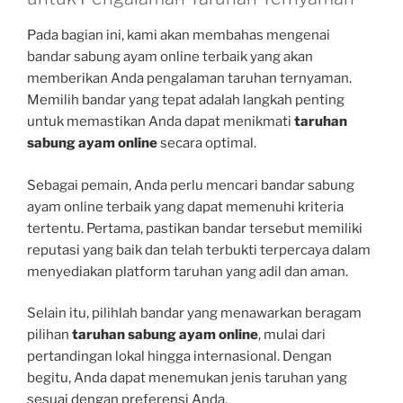
Pada bagian ini, kami akan membahas mengenai
bandar sabung ayam online terbaik yang akan
memberikan Anda pengalaman taruhan ternyaman.
Memilih bandar yang tepat adalah langkah penting
untuk memastikan Anda dapat menikmati
taruhan
sabung ayam online
secara optimal.
Sebagai pemain, Anda perlu mencari bandar sabung
ayam online terbaik yang dapat memenuhi kriteria
tertentu. Pertama, pastikan bandar tersebut memiliki
reputasi yang baik dan telah terbukti terpercaya dalam
menyediakan platform taruhan yang adil dan aman.
Selain itu, pilihlah bandar yang menawarkan beragam
pilihan
taruhan sabung ayam online
, mulai dari
pertandingan lokal hingga internasional. Dengan
begitu, Anda dapat menemukan jenis taruhan yang
sesuai dengan preferensi Anda.