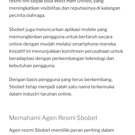
resmi tim sepak bola West Ham United, yang
meningkatkan visibilitas dan reputasinya di kalangan
pecinta olahraga.
Sbobet juga meluncurkan aplikasi mobile yang
memungkinkan pengguna untuk bertaruh secara
online dengan mudah melalui smartphone mereka.
Inisiatif ini menunjukkan komitmen perusahaan untuk
beradaptasi dengan perkembangan teknologi dan
kebutuhan pengguna.
Dengan basis pengguna yang terus berkembang,
Sbobet tetap menjadi salah satu nama terkemuka
dalam industri taruhan online.
Memahami Agen Resmi Sbobet
Agen resmi Sbobet memiliki peran penting dalam