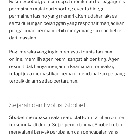
Resmi Sbobet, pemain dapat menikmati berbagai jenis
permainan mulai dari sporting events hingga
permainan kasino yang menarik.Kemudahan akses
serta dukungan pelanggan yang responsif menjadikan
pengalaman bermain lebih menyenangkan dan bebas
dari masalah.
Bagi mereka yang ingin memasuki dunia taruhan
online, memilih agen resmi sangatlah penting. Agen
resmi tidak hanya menjamin keamanan transaksi,
tetapi juga memastikan pemain mendapatkan peluang
terbaik dalam setiap pertaruhan.
Sejarah dan Evolusi Sbobet
Sbobet merupakan salah satu platform taruhan online
terkemuka di dunia. Sejak pendiriannya, Sbobet telah
mengalami banyak perubahan dan pencapaian yang