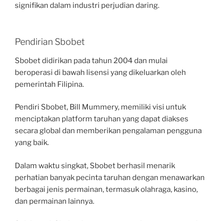
signifikan dalam industri perjudian daring.
Pendirian Sbobet
Sbobet didirikan pada tahun 2004 dan mulai
beroperasi di bawah lisensi yang dikeluarkan oleh
pemerintah Filipina.
Pendiri Sbobet, Bill Mummery, memiliki visi untuk
menciptakan platform taruhan yang dapat diakses
secara global dan memberikan pengalaman pengguna
yang baik.
Dalam waktu singkat, Sbobet berhasil menarik
perhatian banyak pecinta taruhan dengan menawarkan
berbagai jenis permainan, termasuk olahraga, kasino,
dan permainan lainnya.