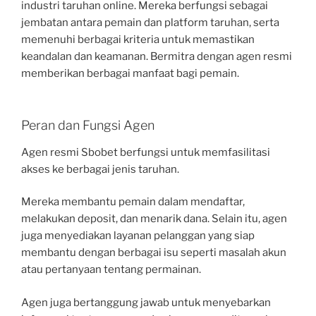
industri taruhan online. Mereka berfungsi sebagai
jembatan antara pemain dan platform taruhan, serta
memenuhi berbagai kriteria untuk memastikan
keandalan dan keamanan. Bermitra dengan agen resmi
memberikan berbagai manfaat bagi pemain.
Peran dan Fungsi Agen
Agen resmi Sbobet berfungsi untuk memfasilitasi
akses ke berbagai jenis taruhan.
Mereka membantu pemain dalam mendaftar,
melakukan deposit, dan menarik dana. Selain itu, agen
juga menyediakan layanan pelanggan yang siap
membantu dengan berbagai isu seperti masalah akun
atau pertanyaan tentang permainan.
Agen juga bertanggung jawab untuk menyebarkan