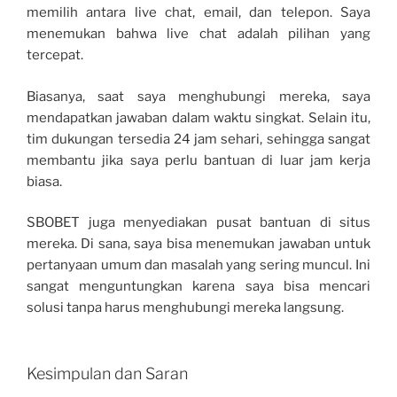
memilih antara live chat, email, dan telepon. Saya
menemukan bahwa live chat adalah pilihan yang
tercepat.
Biasanya, saat saya menghubungi mereka, saya
mendapatkan jawaban dalam waktu singkat. Selain itu,
tim dukungan tersedia 24 jam sehari, sehingga sangat
membantu jika saya perlu bantuan di luar jam kerja
biasa.
SBOBET juga menyediakan pusat bantuan di situs
mereka. Di sana, saya bisa menemukan jawaban untuk
pertanyaan umum dan masalah yang sering muncul. Ini
sangat menguntungkan karena saya bisa mencari
solusi tanpa harus menghubungi mereka langsung.
Kesimpulan dan Saran