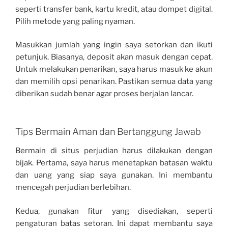
seperti transfer bank, kartu kredit, atau dompet digital.
Pilih metode yang paling nyaman.
Masukkan jumlah yang ingin saya setorkan dan ikuti
petunjuk. Biasanya, deposit akan masuk dengan cepat.
Untuk melakukan penarikan, saya harus masuk ke akun
dan memilih opsi penarikan. Pastikan semua data yang
diberikan sudah benar agar proses berjalan lancar.
Tips Bermain Aman dan Bertanggung Jawab
Bermain di situs perjudian harus dilakukan dengan
bijak. Pertama, saya harus menetapkan batasan waktu
dan uang yang siap saya gunakan. Ini membantu
mencegah perjudian berlebihan.
Kedua, gunakan fitur yang disediakan, seperti
pengaturan batas setoran. Ini dapat membantu saya