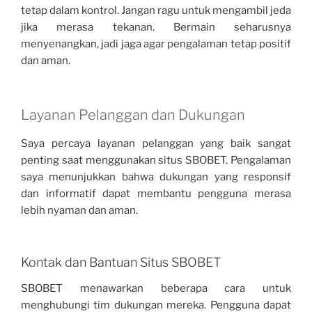
tetap dalam kontrol. Jangan ragu untuk mengambil jeda
jika merasa tekanan. Bermain seharusnya
menyenangkan, jadi jaga agar pengalaman tetap positif
dan aman.
Layanan Pelanggan dan Dukungan
Saya percaya layanan pelanggan yang baik sangat
penting saat menggunakan situs SBOBET. Pengalaman
saya menunjukkan bahwa dukungan yang responsif
dan informatif dapat membantu pengguna merasa
lebih nyaman dan aman.
Kontak dan Bantuan Situs SBOBET
SBOBET menawarkan beberapa cara untuk
menghubungi tim dukungan mereka. Pengguna dapat