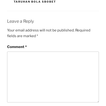
TARUHAN BOLA SBOBET
Leave a Reply
Your email address will not be published.
Required
fields are marked
*
Comment
*