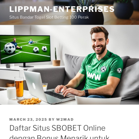
Skip
LIPPMAN-ENTERPRISES
to
Situs Bandar Togel Slot Betting 100 Perak
content
POSTED
MARCH 23, 2025
BY
W2MAD
ON
Daftar Situs SBOBET Online
dengan Bonus Menarik untuk