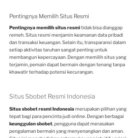
Pentingnya Memilih Situs Resmi
Pentingnya memilih situs resmi
tidak bisa dianggap
remeh. Situs resmi menjamin keamanan data pribadi
dan transaksi keuangan. Selain itu, transparansi dalam
setiap aktivitas taruhan sangat penting untuk
membangun kepercayaan. Dengan memilih situs yang
terjamin, pemain dapat bermain dengan tenang tanpa
khawatir terhadap potensi kecurangan.
Situs Sbobet Resmi Indonesia
Situs sbobet resmi Indonesia
merupakan pilihan yang
tepat bagi para pencinta judi online. Dengan berbagai
keunggulan sbobet
, pengguna dapat merasakan
pengalaman bermain yang menyenangkan dan aman.