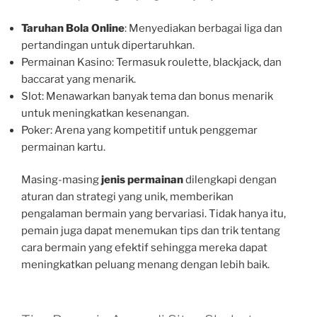
Taruhan Bola Online
: Menyediakan berbagai liga dan
pertandingan untuk dipertaruhkan.
Permainan Kasino: Termasuk roulette, blackjack, dan
baccarat yang menarik.
Slot: Menawarkan banyak tema dan bonus menarik
untuk meningkatkan kesenangan.
Poker: Arena yang kompetitif untuk penggemar
permainan kartu.
Masing-masing
jenis permainan
dilengkapi dengan
aturan dan strategi yang unik, memberikan
pengalaman bermain yang bervariasi. Tidak hanya itu,
pemain juga dapat menemukan tips dan trik tentang
cara bermain yang efektif sehingga mereka dapat
meningkatkan peluang menang dengan lebih baik.