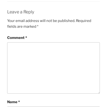
Leave a Reply
Your email address will not be published.
Required
fields are marked
*
Comment
*
Name
*