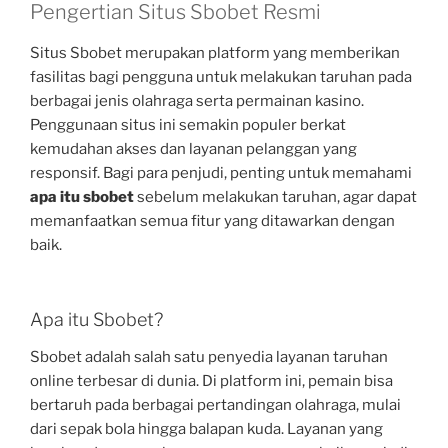
Pengertian Situs Sbobet Resmi
Situs Sbobet merupakan platform yang memberikan
fasilitas bagi pengguna untuk melakukan taruhan pada
berbagai jenis olahraga serta permainan kasino.
Penggunaan situs ini semakin populer berkat
kemudahan akses dan layanan pelanggan yang
responsif. Bagi para penjudi, penting untuk memahami
apa itu sbobet
sebelum melakukan taruhan, agar dapat
memanfaatkan semua fitur yang ditawarkan dengan
baik.
Apa itu Sbobet?
Sbobet adalah salah satu penyedia layanan taruhan
online terbesar di dunia. Di platform ini, pemain bisa
bertaruh pada berbagai pertandingan olahraga, mulai
dari sepak bola hingga balapan kuda. Layanan yang