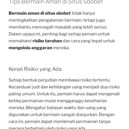
Tips Bermain Aman di Situs Sbobet
Bermain aman di situs sbobet
tidak hanya
meningkatkan pengalaman bermain, tetapi juga
membantu mencegah masalah yang lebih serius.
Dalam upaya ini, penting bagi setiap pemain untuk
memahami
risiko taruhan
dan cara yang tepat untuk
mengelola anggaran
mereka.
Kenali Risiko yang Ada
Setiap bentuk perjudian membawa risiko tertentu.
Kecanduan judi dan kehilangan uang menjadi dua risiko
paling umum. Untuk itu, pemain harus dapat mengenali
ketika permainan mulai mengganggu keseharian
mereka. Mengatur batasan waktu dan uang yang
digunakan untuk bermain sangat dianjurkan. Dengan
cara ini, pemain dapat menikmati permainan tanpa
merasa terbebani oleh risiko yang ada.