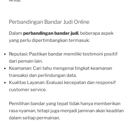
Perbandingan Bandar Judi Online
Dalam
perbandingan bandar judi
, beberapa aspek
yang perlu dipertimbangkan termasuk:
Reputasi: Pastikan bandar memiliki testimoni positif
dari pemain lain.
Keamanan: Cari tahu mengenai tingkat keamanan
transaksi dan perlindungan data.
Kualitas Layanan: Evaluasi kecepatan dan responsif
customer service.
Pemilihan bandar yang tepat tidak hanya memberikan
rasa nyaman, tetapi juga menjadi jaminan akan keadilan
dalam setiap permainan.