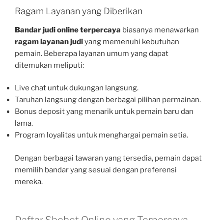
Ragam Layanan yang Diberikan
Bandar judi online terpercaya
biasanya menawarkan
ragam layanan judi
yang memenuhi kebutuhan
pemain. Beberapa layanan umum yang dapat
ditemukan meliputi:
Live chat untuk dukungan langsung.
Taruhan langsung dengan berbagai pilihan permainan.
Bonus deposit yang menarik untuk pemain baru dan
lama.
Program loyalitas untuk menghargai pemain setia.
Dengan berbagai tawaran yang tersedia, pemain dapat
memilih bandar yang sesuai dengan preferensi
mereka.