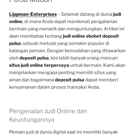
Lippman-Enterprises
– Selamat datang di dunia
judi
online
, di mana Anda dapat menikmati pengalaman
bermain yang menarik dan menguntungkan. Artikel ini
akan membahas tentang
judi online sbobet deposit
pulsa
, sebuah metode yang semakin populer di
kalangan pemain. Dengan kemudahan yang ditawarkan
oleh
deposit pulsa
, kini lebih banyak orang mencari
situs judi online terpercaya
untuk bermain. Kami akan
menjelaskan mengapa penting memilih situs yang
aman dan bagaimana
deposit pulsa
dapat memberi
kenyamanan dalam proses transaksi Anda.
Pengenalan Judi Online dan
Keuntungannya
Pemain judi di dunia digital saat ini memiliki banyak