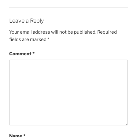
Leave a Reply
Your email address will not be published.
Required
fields are marked
*
Comment
*
Name
*