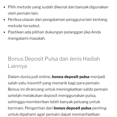
Pilih metode yang sudah dikenal dan banyak digunakan
oleh pemain lain.
Periksa ulasan dan pengalaman pengguna lain tentang
metode tersebut.
Pastikan ada pilihan dukungan pelanggan jika Anda
mengalami masalah.
Bonus Deposit Pulsa dan Jenis Hadiah
Lainnya
Dalam dunia judi online,
bonus deposit pulsa
menjadi
salah satu insentif yang menarik bagi para pemain.
Bonus ini dirancang untuk meningkatkan saldo pemain
setelah melakukan deposit menggunakan pulsa,
sehingga memberikan lebih banyak peluang untuk
bermain. Pengertian dari
bonus deposit pulsa
penting
untuk dipahami agar pemain dapat memanfaatkan