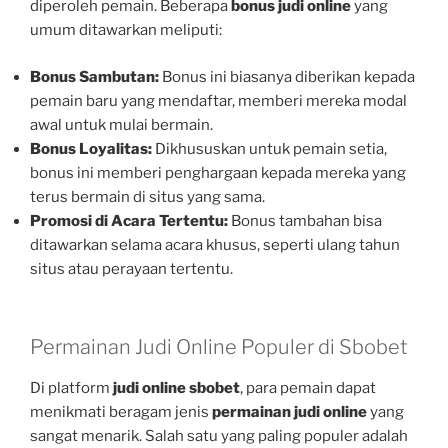
diperoleh pemain. Beberapa
bonus judi online
yang
umum ditawarkan meliputi:
Bonus Sambutan:
Bonus ini biasanya diberikan kepada
pemain baru yang mendaftar, memberi mereka modal
awal untuk mulai bermain.
Bonus Loyalitas:
Dikhususkan untuk pemain setia,
bonus ini memberi penghargaan kepada mereka yang
terus bermain di situs yang sama.
Promosi di Acara Tertentu:
Bonus tambahan bisa
ditawarkan selama acara khusus, seperti ulang tahun
situs atau perayaan tertentu.
Permainan Judi Online Populer di Sbobet
Di platform
judi online sbobet
, para pemain dapat
menikmati beragam jenis
permainan judi online
yang
sangat menarik. Salah satu yang paling populer adalah