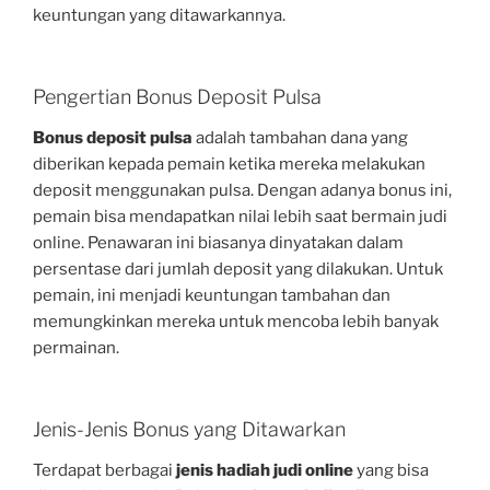
keuntungan yang ditawarkannya.
Pengertian Bonus Deposit Pulsa
Bonus deposit pulsa
adalah tambahan dana yang
diberikan kepada pemain ketika mereka melakukan
deposit menggunakan pulsa. Dengan adanya bonus ini,
pemain bisa mendapatkan nilai lebih saat bermain judi
online. Penawaran ini biasanya dinyatakan dalam
persentase dari jumlah deposit yang dilakukan. Untuk
pemain, ini menjadi keuntungan tambahan dan
memungkinkan mereka untuk mencoba lebih banyak
permainan.
Jenis-Jenis Bonus yang Ditawarkan
Terdapat berbagai
jenis hadiah judi online
yang bisa