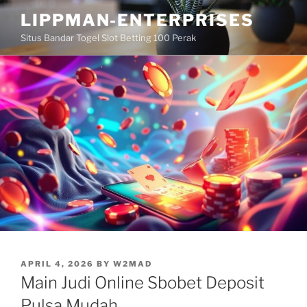
Skip
LIPPMAN-ENTERPRISES
to
Situs Bandar Togel Slot Betting 100 Perak
content
POSTED
APRIL 4, 2026
BY
W2MAD
ON
Main Judi Online Sbobet Deposit
Pulsa Mudah