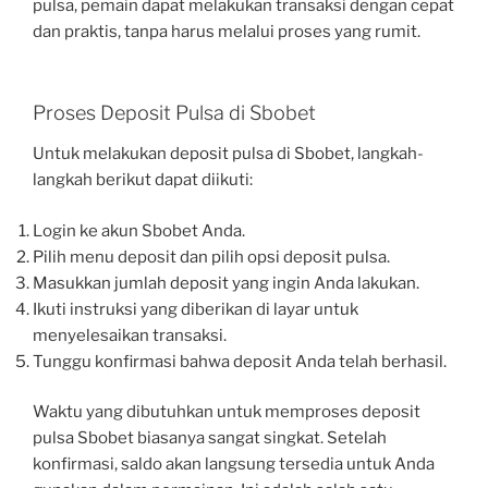
pulsa, pemain dapat melakukan transaksi dengan cepat
dan praktis, tanpa harus melalui proses yang rumit.
Proses Deposit Pulsa di Sbobet
Untuk melakukan deposit pulsa di Sbobet, langkah-
langkah berikut dapat diikuti:
Login ke akun Sbobet Anda.
Pilih menu deposit dan pilih opsi deposit pulsa.
Masukkan jumlah deposit yang ingin Anda lakukan.
Ikuti instruksi yang diberikan di layar untuk
menyelesaikan transaksi.
Tunggu konfirmasi bahwa deposit Anda telah berhasil.
Waktu yang dibutuhkan untuk memproses deposit
pulsa Sbobet biasanya sangat singkat. Setelah
konfirmasi, saldo akan langsung tersedia untuk Anda