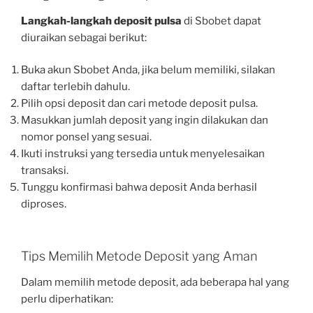
Langkah-langkah deposit pulsa
di Sbobet dapat
diuraikan sebagai berikut:
Buka akun Sbobet Anda, jika belum memiliki, silakan
daftar terlebih dahulu.
Pilih opsi deposit dan cari metode deposit pulsa.
Masukkan jumlah deposit yang ingin dilakukan dan
nomor ponsel yang sesuai.
Ikuti instruksi yang tersedia untuk menyelesaikan
transaksi.
Tunggu konfirmasi bahwa deposit Anda berhasil
diproses.
Tips Memilih Metode Deposit yang Aman
Dalam memilih metode deposit, ada beberapa hal yang
perlu diperhatikan: