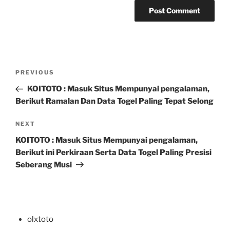
Post
Previous
PREVIOUS
navigation
Post
KOITOTO : Masuk Situs Mempunyai pengalaman,
Berikut Ramalan Dan Data Togel Paling Tepat Selong
Next
NEXT
Post
KOITOTO : Masuk Situs Mempunyai pengalaman,
Berikut ini Perkiraan Serta Data Togel Paling Presisi
Seberang Musi
olxtoto