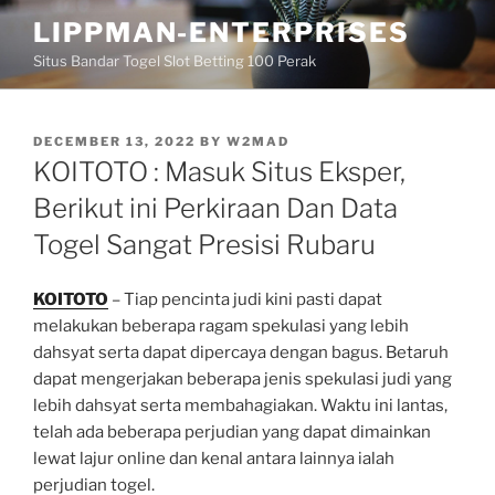
Skip
LIPPMAN-ENTERPRISES
to
Situs Bandar Togel Slot Betting 100 Perak
content
POSTED
DECEMBER 13, 2022
BY
W2MAD
ON
KOITOTO : Masuk Situs Eksper,
Berikut ini Perkiraan Dan Data
Togel Sangat Presisi Rubaru
KOITOTO
– Tiap pencinta judi kini pasti dapat
melakukan beberapa ragam spekulasi yang lebih
dahsyat serta dapat dipercaya dengan bagus. Betaruh
dapat mengerjakan beberapa jenis spekulasi judi yang
lebih dahsyat serta membahagiakan. Waktu ini lantas,
telah ada beberapa perjudian yang dapat dimainkan
lewat lajur online dan kenal antara lainnya ialah
perjudian togel.