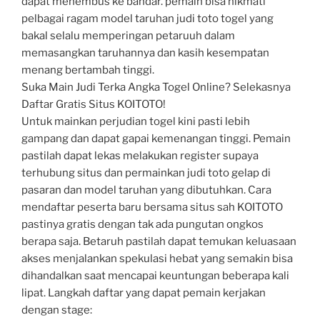
dapat menembus ke bandar. pemain bisa nikmati
pelbagai ragam model taruhan judi toto togel yang
bakal selalu memperingan petaruuh dalam
memasangkan taruhannya dan kasih kesempatan
menang bertambah tinggi.
Suka Main Judi Terka Angka Togel Online? Selekasnya
Daftar Gratis Situs KOITOTO!
Untuk mainkan perjudian togel kini pasti lebih
gampang dan dapat gapai kemenangan tinggi. Pemain
pastilah dapat lekas melakukan register supaya
terhubung situs dan permainkan judi toto gelap di
pasaran dan model taruhan yang dibutuhkan. Cara
mendaftar peserta baru bersama situs sah KOITOTO
pastinya gratis dengan tak ada pungutan ongkos
berapa saja. Betaruh pastilah dapat temukan keluasaan
akses menjalankan spekulasi hebat yang semakin bisa
dihandalkan saat mencapai keuntungan beberapa kali
lipat. Langkah daftar yang dapat pemain kerjakan
dengan stage: