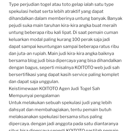
Type perjudian togel atau toto gelap ialah satu type
spekulasi hebat serta lebih atraktif yang dapat
dihandalkan dalam memberinya untung banyak. Banyak
pejudi suka main taruhan kira-kira angka buat meraih
untung beberapa ribu kali lipat. Di saat pemain cuman
keluarkan modal paling kurang 100 perak saja jadi
dapat sampai keuntungan sampai beberapa ratus ribu
dan juta-an rupiah. Main judi kira-kira angka baiknya
bersama blog judi bisa dipercaya yang bisa dihandalkan
dengan bagus, seperti misalnya KOITOTO web judi sah
bersertifikasi yang dapat kasih service paling komplet
dan dapat saja unggulan.
Keistimewaan KOITOTO Agen Judi Togel Sah
Mempunyai pengalaman
Untuk melakukan sebuah spekulasi judi yang lebih
dahsyat dan membahagiakan, tentu pemain butuh
melaksanakan spekulasi bersama situs paling
dipercaya. dengan jadi anggota pada satu diantaranya
situs bisa dipercaya seperti KOITOTO pastilah pemain