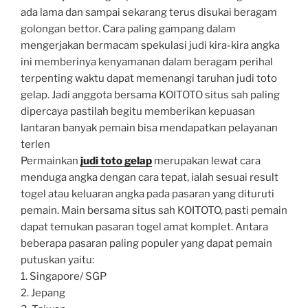
ada lama dan sampai sekarang terus disukai beragam
golongan bettor. Cara paling gampang dalam
mengerjakan bermacam spekulasi judi kira-kira angka
ini memberinya kenyamanan dalam beragam perihal
terpenting waktu dapat memenangi taruhan judi toto
gelap. Jadi anggota bersama KOITOTO situs sah paling
dipercaya pastilah begitu memberikan kepuasan
lantaran banyak pemain bisa mendapatkan pelayanan
terlen
Permainkan
judi toto gelap
merupakan lewat cara
menduga angka dengan cara tepat, ialah sesuai result
togel atau keluaran angka pada pasaran yang dituruti
pemain. Main bersama situs sah KOITOTO, pasti pemain
dapat temukan pasaran togel amat komplet. Antara
beberapa pasaran paling populer yang dapat pemain
putuskan yaitu:
1. Singapore/ SGP
2. Jepang