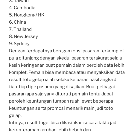
3. Taiwan
4. Cambodia
5. Hongkong/ HK
6. China
7. Thailand
8. New Jersey
9. Sydney
Dengan terdapatnya beragam opsi pasaran terkomplet
pula ditunjang dengan skedul pasaran terakurat selalu
kasih keringanan buat pemain dalam peroleh data lebih
komplet. Pemain bisa membaca atau menyaksikan data
result toto gelap ialah selaku keluaran hasil angka di
tiap-tiap tipe pasaran yang disajikan. Buat pelbagai
pasaran apa saja yang dituruti pemain tentu dapat
peroleh keuntungan tumpah ruah lewat beberapa
keuntungan serta promosi menarik main judi toto
gelap.
Intinya, result togel bisa dikasihkan secara fakta jadi
ketenteraman taruhan lebih heboh dan