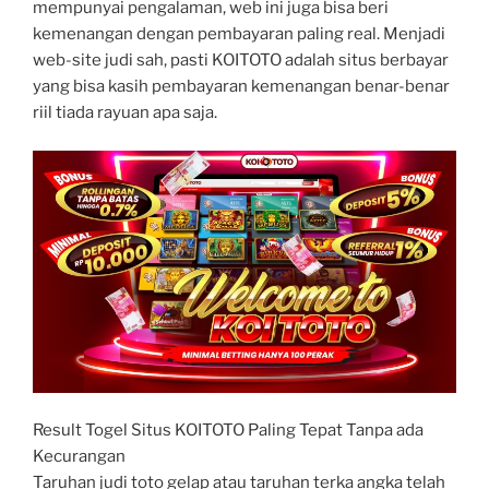
mempunyai pengalaman, web ini juga bisa beri
kemenangan dengan pembayaran paling real. Menjadi
web-site judi sah, pasti KOITOTO adalah situs berbayar
yang bisa kasih pembayaran kemenangan benar-benar
riil tiada rayuan apa saja.
Result Togel Situs KOITOTO Paling Tepat Tanpa ada
Kecurangan
Taruhan judi toto gelap atau taruhan terka angka telah