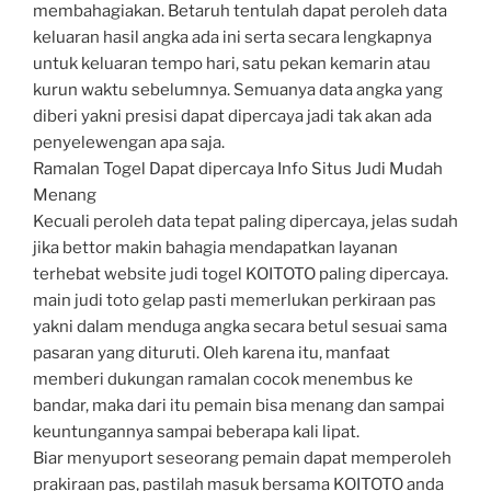
membahagiakan. Betaruh tentulah dapat peroleh data
keluaran hasil angka ada ini serta secara lengkapnya
untuk keluaran tempo hari, satu pekan kemarin atau
kurun waktu sebelumnya. Semuanya data angka yang
diberi yakni presisi dapat dipercaya jadi tak akan ada
penyelewengan apa saja.
Ramalan Togel Dapat dipercaya Info Situs Judi Mudah
Menang
Kecuali peroleh data tepat paling dipercaya, jelas sudah
jika bettor makin bahagia mendapatkan layanan
terhebat website judi togel KOITOTO paling dipercaya.
main judi toto gelap pasti memerlukan perkiraan pas
yakni dalam menduga angka secara betul sesuai sama
pasaran yang dituruti. Oleh karena itu, manfaat
memberi dukungan ramalan cocok menembus ke
bandar, maka dari itu pemain bisa menang dan sampai
keuntungannya sampai beberapa kali lipat.
Biar menyuport seseorang pemain dapat memperoleh
prakiraan pas, pastilah masuk bersama KOITOTO anda