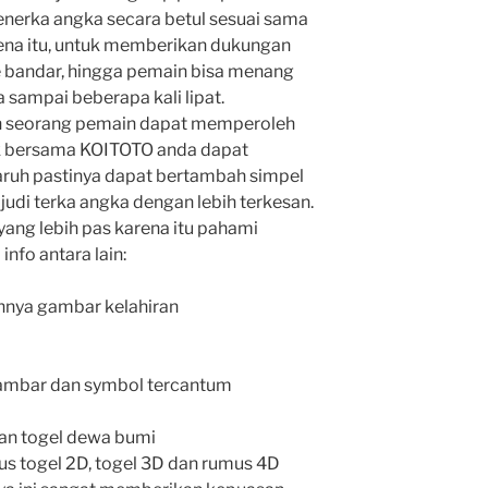
enerka angka secara betul sesuai sama
arena itu, untuk memberikan dukungan
 bandar, hingga pemain bisa menang
sampai beberapa kali lipat.
 seorang pemain dapat memperoleh
k bersama KOITOTO anda dapat
aruh pastinya dapat bertambah simpel
di terka angka dengan lebih terkesan.
ang lebih pas karena itu pahami
info antara lain:
uhnya gambar kelahiran
gambar dan symbol tercantum
lan togel dewa bumi
us togel 2D, togel 3D dan rumus 4D