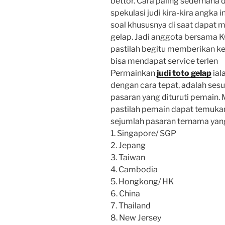
bettor. Cara paling sederhan
spekulasi judi kira-kira angka
soal khususnya di saat dapat 
gelap. Jadi anggota bersama K
pastilah begitu memberikan k
bisa mendapat service terlen
Permainkan
judi toto gelap
ial
dengan cara tepat, adalah sesua
pasaran yang dituruti pemain.
pastilah pemain dapat temukan
sejumlah pasaran ternama yan
1. Singapore/ SGP
2. Jepang
3. Taiwan
4. Cambodia
5. Hongkong/ HK
6. China
7. Thailand
8. New Jersey