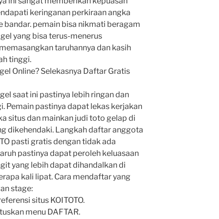
nya ini sangat memberikan kepuasan
ndapati keringanan perkiraan angka
 bandar. pemain bisa nikmati beragam
togel yang bisa terus-menerus
memasangkan taruhannya dan kasih
 tinggi.
el Online? Selekasnya Daftar Gratis
l saat ini pastinya lebih ringan dan
. Pemain pastinya dapat lekas kerjakan
 situs dan mainkan judi toto gelap di
ng dikehendaki. Langkah daftar anggota
TO pasti gratis dengan tidak ada
taruh pastinya dapat peroleh keluasaan
it yang lebih dapat dihandalkan di
apa kali lipat. Cara mendaftar yang
an stage:
referensi situs KOITOTO.
tuskan menu DAFTAR.