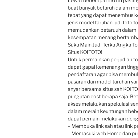
Lewat beberapa info itu pasti
buat banyak betaruh dalam me
tepat yang dapat menembus ke
jenis model taruhan judi toto 
memudahkan petaruuh dalam 
kesempatan menang bertambah
Suka Main Judi Terka Angka Tog
Situs KOITOTO!
Untuk permainkan perjudian toge
dapat gapai kemenangan tinggi
pendaftaran agar bisa membuka
pasaran dan model taruhan ya
anyar bersama situs sah KOITO
pungutan cost berapa saja. Be
akses melakukan spekulasi seng
dalam meraih keuntungan beber
dapat pemain melakukan deng
– Membuka link sah atau link p
– Memasuki web Home dan pu