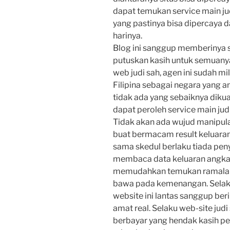
dapat temukan service main jud
yang pastinya bisa dipercaya 
harinya.
Blog ini sanggup memberinya 
putuskan kasih untuk semuany
web judi sah, agen ini sudah mi
Filipina sebagai negara yang an
tidak ada yang sebaiknya diku
dapat peroleh service main judi
Tidak akan ada wujud manipulas
buat bermacam result keluaran
sama skedul berlaku tiada pen
membaca data keluaran angka 
memudahkan temukan ramalan
bawa pada kemenangan. Selaku
website ini lantas sanggup b
amat real. Selaku web-site judi
berbayar yang hendak kasih pe