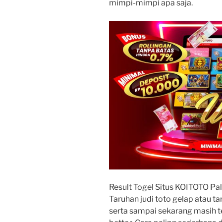
mimpi-mimpi apa saja.
Result Togel Situs KOITOTO Pa
Taruhan judi toto gelap atau t
serta sampai sekarang masih 