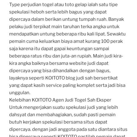
Type perjudian togel atau toto gelap ialah satu tipe
spekulasi heboh serta lebih bagus yang dapat
dipercaya dalam berikan untung tumpah ruah. Banyak
pelaku judi terpikat main taruhan terka angka untuk
mendapatkan untung beberapa ribu kali lipat. Sewaktu
pemain cuma keluarkan biaya amat kurang 100 perak
saja karena itu dapat gapai keuntungan sampai
beberapa ratus ribu dan juta-an rupiah. Main judi kira-
kira angka baiknya bersama website judi dapat
dipercaya yang bisa dihandalkan dengan bagus,
layaknya seperti KOITOTO blog judi sah bersertikat
yang dapat kasih service paling komplet serta jadi bisa
unggulan.
Kelebihan KOITOTO Agen Judi Togel Sah Eksper
Untuk mengerjakan suatu spekulasi judi yang lebih
dahsyat dan membahagiakan, sudah pasti pemain
butuh kerjakan spekulasi bersama situs dapat
dipercaya. dengan jadi anggota pada satu diantara situs
bisa dipercaya seperti KOITOTO pastilah pemain dapat