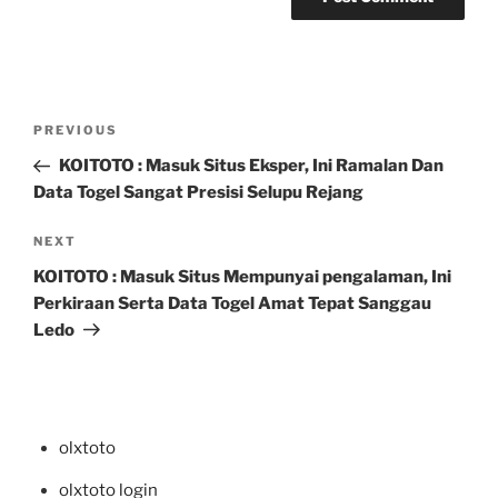
Post
Previous
PREVIOUS
navigation
Post
KOITOTO : Masuk Situs Eksper, Ini Ramalan Dan
Data Togel Sangat Presisi Selupu Rejang
Next
NEXT
Post
KOITOTO : Masuk Situs Mempunyai pengalaman, Ini
Perkiraan Serta Data Togel Amat Tepat Sanggau
Ledo
olxtoto
olxtoto login