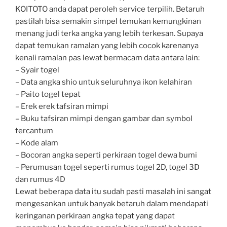
KOITOTO anda dapat peroleh service terpilih. Betaruh
pastilah bisa semakin simpel temukan kemungkinan
menang judi terka angka yang lebih terkesan. Supaya
dapat temukan ramalan yang lebih cocok karenanya
kenali ramalan pas lewat bermacam data antara lain:
– Syair togel
– Data angka shio untuk seluruhnya ikon kelahiran
– Paito togel tepat
– Erek erek tafsiran mimpi
– Buku tafsiran mimpi dengan gambar dan symbol
tercantum
– Kode alam
– Bocoran angka seperti perkiraan togel dewa bumi
– Perumusan togel seperti rumus togel 2D, togel 3D
dan rumus 4D
Lewat beberapa data itu sudah pasti masalah ini sangat
mengesankan untuk banyak betaruh dalam mendapati
keringanan perkiraan angka tepat yang dapat