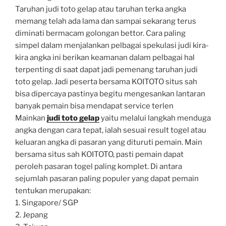
Taruhan judi toto gelap atau taruhan terka angka
memang telah ada lama dan sampai sekarang terus
diminati bermacam golongan bettor. Cara paling
simpel dalam menjalankan pelbagai spekulasi judi kira-
kira angka ini berikan keamanan dalam pelbagai hal
terpenting di saat dapat jadi pemenang taruhan judi
toto gelap. Jadi peserta bersama KOITOTO situs sah
bisa dipercaya pastinya begitu mengesankan lantaran
banyak pemain bisa mendapat service terlen
Mainkan
judi toto gelap
yaitu melalui langkah menduga
angka dengan cara tepat, ialah sesuai result togel atau
keluaran angka di pasaran yang dituruti pemain. Main
bersama situs sah KOITOTO, pasti pemain dapat
peroleh pasaran togel paling komplet. Di antara
sejumlah pasaran paling populer yang dapat pemain
tentukan merupakan:
1. Singapore/ SGP
2. Jepang