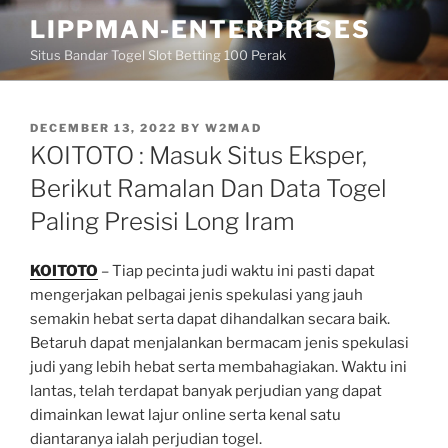
Skip
LIPPMAN-ENTERPRISES
to
Situs Bandar Togel Slot Betting 100 Perak
content
POSTED
DECEMBER 13, 2022
BY
W2MAD
ON
KOITOTO : Masuk Situs Eksper,
Berikut Ramalan Dan Data Togel
Paling Presisi Long Iram
KOITOTO
– Tiap pecinta judi waktu ini pasti dapat
mengerjakan pelbagai jenis spekulasi yang jauh
semakin hebat serta dapat dihandalkan secara baik.
Betaruh dapat menjalankan bermacam jenis spekulasi
judi yang lebih hebat serta membahagiakan. Waktu ini
lantas, telah terdapat banyak perjudian yang dapat
dimainkan lewat lajur online serta kenal satu
diantaranya ialah perjudian togel.