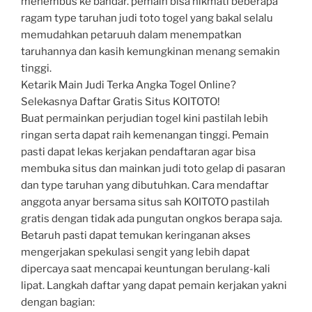
menembus ke bandar. pemain bisa nikmati beberapa
ragam type taruhan judi toto togel yang bakal selalu
memudahkan petaruuh dalam menempatkan
taruhannya dan kasih kemungkinan menang semakin
tinggi.
Ketarik Main Judi Terka Angka Togel Online?
Selekasnya Daftar Gratis Situs KOITOTO!
Buat permainkan perjudian togel kini pastilah lebih
ringan serta dapat raih kemenangan tinggi. Pemain
pasti dapat lekas kerjakan pendaftaran agar bisa
membuka situs dan mainkan judi toto gelap di pasaran
dan type taruhan yang dibutuhkan. Cara mendaftar
anggota anyar bersama situs sah KOITOTO pastilah
gratis dengan tidak ada pungutan ongkos berapa saja.
Betaruh pasti dapat temukan keringanan akses
mengerjakan spekulasi sengit yang lebih dapat
dipercaya saat mencapai keuntungan berulang-kali
lipat. Langkah daftar yang dapat pemain kerjakan yakni
dengan bagian: