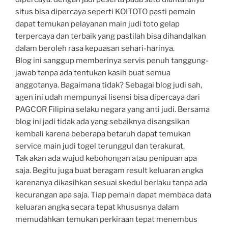
situs bisa dipercaya seperti KOITOTO pasti pemain
dapat temukan pelayanan main judi toto gelap
terpercaya dan terbaik yang pastilah bisa dihandalkan
dalam beroleh rasa kepuasan sehari-harinya.
Blog ini sanggup memberinya servis penuh tanggung-
jawab tanpa ada tentukan kasih buat semua
anggotanya. Bagaimana tidak? Sebagai blog judi sah,
agen ini udah mempunyai lisensi bisa dipercaya dari
PAGCOR Filipina selaku negara yang anti judi. Bersama
blog ini jadi tidak ada yang sebaiknya disangsikan
kembali karena beberapa betaruh dapat temukan
service main judi togel terunggul dan terakurat.
Tak akan ada wujud kebohongan atau penipuan apa
saja. Begitu juga buat beragam result keluaran angka
karenanya dikasihkan sesuai skedul berlaku tanpa ada
kecurangan apa saja. Tiap pemain dapat membaca data
keluaran angka secara tepat khususnya dalam
memudahkan temukan perkiraan tepat menembus