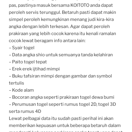
pas, pastinya masuk bersama KOITOTO anda dapat
peroleh servis terunggul. Betaruh pasti dapat makin
simpel peroleh kemungkinan menang judi kira-kira
angka dengan lebih terkesan. Agar dapat peroleh
prakiraan yang lebih cocok karena itu kenali ramalan
cocok lewat beragam info antara lain:
– Syair togel
– Data angka shio untuk semuanya tanda kelahiran
– Paito togel tepat
– Erek erek ijtihad mimpi
– Buku tafsiran mimpi dengan gambar dan symbol
tertulis
– Kode alam
– Bocoran angka seperti prakiraan togel dewa bumi
– Perumusan togel seperti rumus togel 2D, togel 3D
serta rumus 4D
Lewat pelbagai data itu sudah pasti perihal ini akan
memberikan kepuasan untuk beberapa betaruh dalam