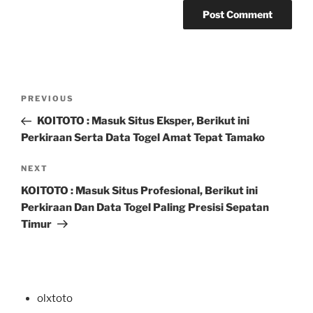
Post
Previous
PREVIOUS
navigation
Post
KOITOTO : Masuk Situs Eksper, Berikut ini
Perkiraan Serta Data Togel Amat Tepat Tamako
Next
NEXT
Post
KOITOTO : Masuk Situs Profesional, Berikut ini
Perkiraan Dan Data Togel Paling Presisi Sepatan
Timur
olxtoto