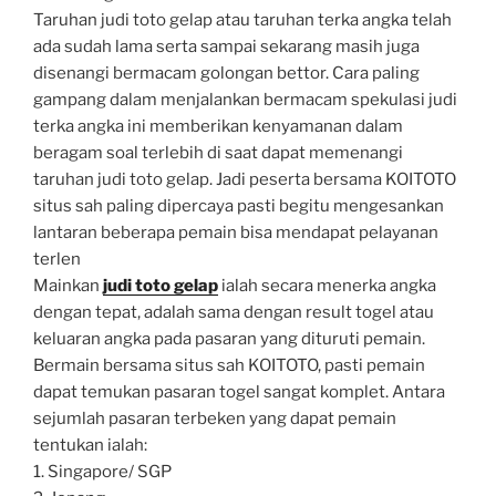
Taruhan judi toto gelap atau taruhan terka angka telah
ada sudah lama serta sampai sekarang masih juga
disenangi bermacam golongan bettor. Cara paling
gampang dalam menjalankan bermacam spekulasi judi
terka angka ini memberikan kenyamanan dalam
beragam soal terlebih di saat dapat memenangi
taruhan judi toto gelap. Jadi peserta bersama KOITOTO
situs sah paling dipercaya pasti begitu mengesankan
lantaran beberapa pemain bisa mendapat pelayanan
terlen
Mainkan
judi toto gelap
ialah secara menerka angka
dengan tepat, adalah sama dengan result togel atau
keluaran angka pada pasaran yang dituruti pemain.
Bermain bersama situs sah KOITOTO, pasti pemain
dapat temukan pasaran togel sangat komplet. Antara
sejumlah pasaran terbeken yang dapat pemain
tentukan ialah:
1. Singapore/ SGP