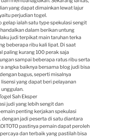
oh dan membahagiakan. Sekarang lantas,
ian yang dapat dimainkan lewat lajur
yaitu perjudian togel.
 gelap ialah satu type spekulasi sengit
dihandalkan dalam berikan untung
ku judi terpikat main taruhan terka
beberapa ribu kali lipat. Di saat
 paling kurang 100 perak saja
ungan sampai beberapa ratus ribu serta
kira angka baiknya bersama blog judi bisa
 dengan bagus, seperti misalnya
lisensi yang dapat beri pelayanan
 unggulan.
Togel Sah Eksper
i judi yang lebih sengit dan
emain penting kerjakan spekulasi
 dengan jadi peserta di satu diantara
i KOITOTO pastinya pemain dapat peroleh
rpercaya dan terbaik yang pastilah bisa