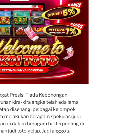
ngat Presisi Tiada Kebohongan
ruhan kira-kira angka telah ada lama
tetap disenangi pelbagai kelompok
lam melakukan beragam spekulasi judi
manan dalam beragam hal terpenting di
an judi toto gelap. Jadi anggota