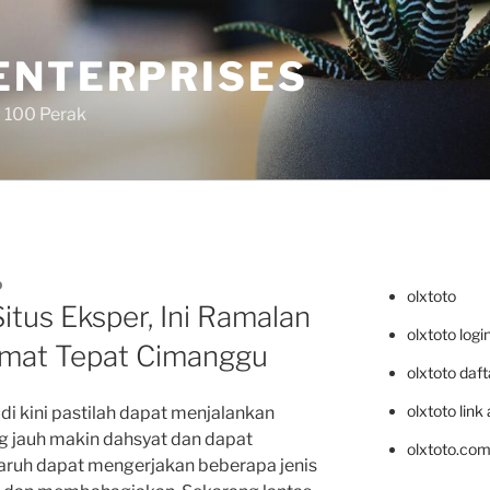
ENTERPRISES
g 100 Perak
D
olxtoto
tus Eksper, Ini Ramalan
olxtoto logi
Amat Tepat Cimanggu
olxtoto daft
olxtoto link 
udi kini pastilah dapat menjalankan
g jauh makin dahsyat dan dapat
olxtoto.co
aruh dapat mengerjakan beberapa jenis