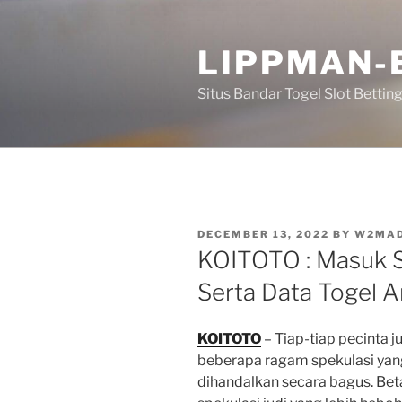
Skip
to
LIPPMAN-
content
Situs Bandar Togel Slot Bettin
POSTED
DECEMBER 13, 2022
BY
W2MA
ON
KOITOTO : Masuk Si
Serta Data Togel 
KOITOTO
– Tiap-tiap pecinta j
beberapa ragam spekulasi yan
dihandalkan secara bagus. Bet