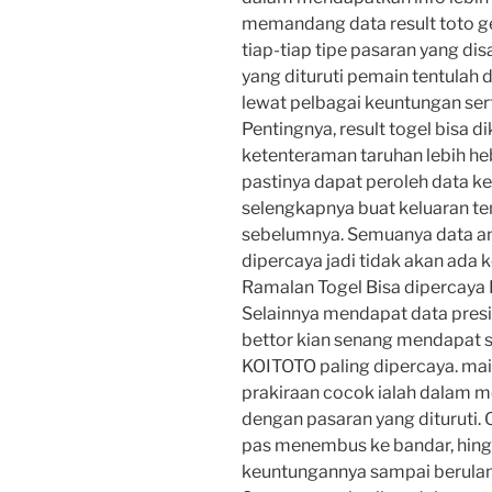
memandang data result toto gel
tiap-tiap tipe pasaran yang di
yang dituruti pemain tentula
lewat pelbagai keuntungan sert
Pentingnya, result togel bisa d
ketenteraman taruhan lebih h
pastinya dapat peroleh data kel
selengkapnya buat keluaran te
sebelumnya. Semuanya data ang
dipercaya jadi tidak akan ada 
Ramalan Togel Bisa dipercaya 
Selainnya mendapat data presis
bettor kian senang mendapat se
KOITOTO paling dipercaya. main
prakiraan cocok ialah dalam 
dengan pasaran yang dituruti. 
pas menembus ke bandar, hin
keuntungannya sampai berulang