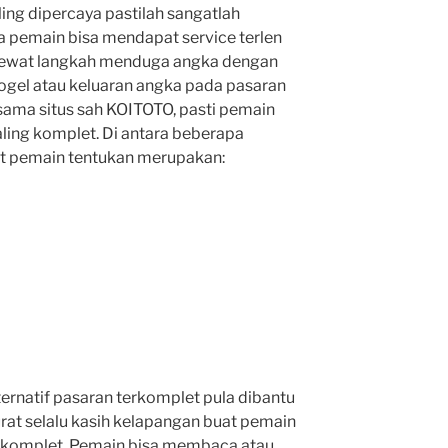
ing dipercaya pastilah sangatlah
pemain bisa mendapat service terlen
lewat langkah menduga angka dengan
 togel atau keluaran angka pada pasaran
rsama situs sah KOITOTO, pasti pemain
aling komplet. Di antara beberapa
t pemain tentukan merupakan:
ernatif pasaran terkomplet pula dibantu
at selalu kasih kelapangan buat pemain
 komplet. Pemain bisa membaca atau