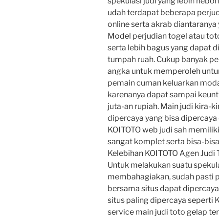
spekulasi judi yang lebih heb
udah terdapat beberapa perjud
online serta akrab diantaranya 
Model perjudian togel atau toto
serta lebih bagus yang dapat 
tumpah ruah. Cukup banyak pela
angka untuk memperoleh untung 
pemain cuman keluarkan modal
karenanya dapat sampai keunt
juta-an rupiah. Main judi kira-
dipercaya yang bisa dipercaya
KOITOTO web judi sah memiliki 
sangat komplet serta bisa-bisa
Kelebihan KOITOTO Agen Judi 
Untuk melakukan suatu spekulas
membahagiakan, sudah pasti p
bersama situs dapat dipercaya.
situs paling dipercaya sepert
service main judi toto gelap te