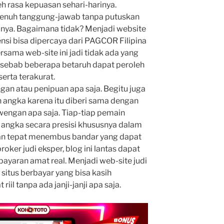
 rasa kepuasan sehari-harinya.
 penuh tanggung-jawab tanpa putuskan
nya. Bagaimana tidak? Menjadi website
isensi bisa dipercaya dari PAGCOR Filipina
ersama web-site ini jadi tidak ada yang
 sebab beberapa betaruh dapat peroleh
serta terakurat.
an atau penipuan apa saja. Begitu juga
 angka karena itu diberi sama dengan
engan apa saja. Tiap-tiap pemain
angka secara presisi khususnya dalam
an tepat menembus bandar yang dapat
ker judi eksper, blog ini lantas dapat
yaran amat real. Menjadi web-site judi
situs berbayar yang bisa kasih
l tanpa ada janji-janji apa saja.