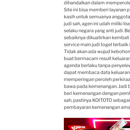
dihandalkan dalam memperoleh
Site ini bisa memberi layanan
kasih untuk semuanya anggota
judi sah, agen ini udah miliki l
selaku negara yang anti judi. B
sebaiknya dikuatirkan kembali
service main judi togel terbaik 
Tidak akan ada wujud kebohong
buat bermacam result keluaran
agenda berlaku tanpa penyelew
dapat membaca data keluaran 
memperingan peroleh perkira
bawa pada kemenangan. Jadi bro
beri kemenangan dengan pemba
sah, pastinya KOITOTO sebagai 
pembayaran kemenangan amat rii