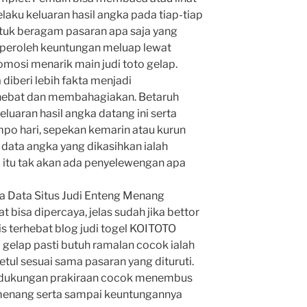
elaku keluaran hasil angka pada tiap-tiap
Untuk beragam pasaran apa saja yang
t peroleh keuntungan meluap lewat
mosi menarik main judi toto gelap.
 diberi lebih fakta menjadi
 hebat dan membahagiakan. Betaruh
luaran hasil angka datang ini serta
po hari, sepekan kemarin atau kurun
data angka yang dikasihkan ialah
a itu tak akan ada penyelewengan apa
a Data Situs Judi Enteng Menang
bisa dipercaya, jelas sudah jika bettor
 terhebat blog judi togel KOITOTO
o gelap pasti butuh ramalan cocok ialah
tul sesuai sama pasaran yang dituruti.
n dukungan prakiraan cocok menembus
menang serta sampai keuntungannya