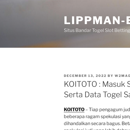
Skip
to
LIPPMAN-
content
Situs Bandar Togel Slot Bettin
POSTED
DECEMBER 13, 2022
BY
W2MA
ON
KOITOTO : Masuk Si
Serta Data Togel S
KOITOTO
– Tiap pengagum judi
beberapa ragam spekulasi yang
dihandalkan secara bagus. Be