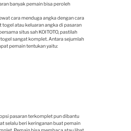
aran banyak pemain bisa peroleh
lewat cara menduga angka dengan cara
t togel atau keluaran angka di pasaran
bersama situs sah KOITOTO, pastilah
togel sangat komplet. Antara sejumlah
apat pemain tentukan yaitu:
psi pasaran terkomplet pun dibantu
at selalu beri keringanan buat pemain
mplet. Pemain bisa membaca atau lihat