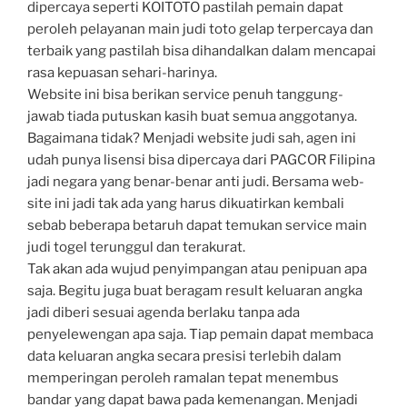
dipercaya seperti KOITOTO pastilah pemain dapat
peroleh pelayanan main judi toto gelap terpercaya dan
terbaik yang pastilah bisa dihandalkan dalam mencapai
rasa kepuasan sehari-harinya.
Website ini bisa berikan service penuh tanggung-
jawab tiada putuskan kasih buat semua anggotanya.
Bagaimana tidak? Menjadi website judi sah, agen ini
udah punya lisensi bisa dipercaya dari PAGCOR Filipina
jadi negara yang benar-benar anti judi. Bersama web-
site ini jadi tak ada yang harus dikuatirkan kembali
sebab beberapa betaruh dapat temukan service main
judi togel terunggul dan terakurat.
Tak akan ada wujud penyimpangan atau penipuan apa
saja. Begitu juga buat beragam result keluaran angka
jadi diberi sesuai agenda berlaku tanpa ada
penyelewengan apa saja. Tiap pemain dapat membaca
data keluaran angka secara presisi terlebih dalam
memperingan peroleh ramalan tepat menembus
bandar yang dapat bawa pada kemenangan. Menjadi