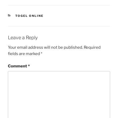
CATEGORIES
TOGEL ONLINE
Leave a Reply
Your email address will not be published.
Required
fields are marked
*
Comment
*