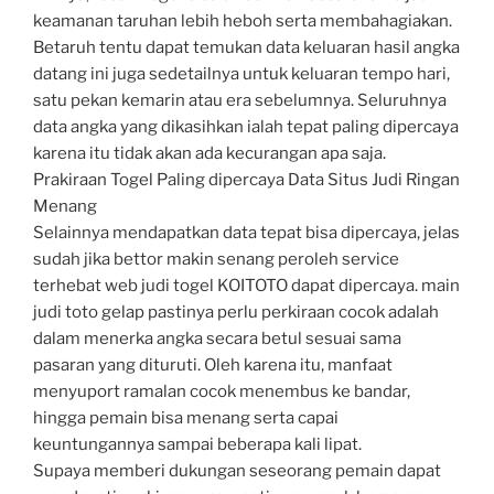
keamanan taruhan lebih heboh serta membahagiakan.
Betaruh tentu dapat temukan data keluaran hasil angka
datang ini juga sedetailnya untuk keluaran tempo hari,
satu pekan kemarin atau era sebelumnya. Seluruhnya
data angka yang dikasihkan ialah tepat paling dipercaya
karena itu tidak akan ada kecurangan apa saja.
Prakiraan Togel Paling dipercaya Data Situs Judi Ringan
Menang
Selainnya mendapatkan data tepat bisa dipercaya, jelas
sudah jika bettor makin senang peroleh service
terhebat web judi togel KOITOTO dapat dipercaya. main
judi toto gelap pastinya perlu perkiraan cocok adalah
dalam menerka angka secara betul sesuai sama
pasaran yang dituruti. Oleh karena itu, manfaat
menyuport ramalan cocok menembus ke bandar,
hingga pemain bisa menang serta capai
keuntungannya sampai beberapa kali lipat.
Supaya memberi dukungan seseorang pemain dapat