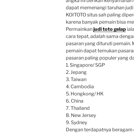
angka ini berikan kenyamanan 
dapat memenangi taruhan judi 
KOITOTO situs sah paling dip
karena banyak pemain bisa men
Permainkan
judi toto gelap
ial
cara tepat, adalah sama dengan
pasaran yang dituruti pemain. 
pemain dapat temukan pasaran
pasaran paling populer yang d
1. Singapore/ SGP
2. Jepang
3. Taiwan
4. Cambodia
5. Hongkong/ HK
6. China
7. Thailand
8. New Jersey
9. Sydney
Dengan terdapatnya beragam o