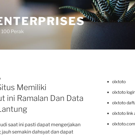
ENTERPRISES
g 100 Perak
D
olxtoto
itus Memiliki
olxtoto logi
t ini Ramalan Dan Data
olxtoto daft
Lantung
olxtoto link 
olxtoto.co
judi saat ini pasti dapat mengerjakan
 jauh semakin dahsyat dan dapat