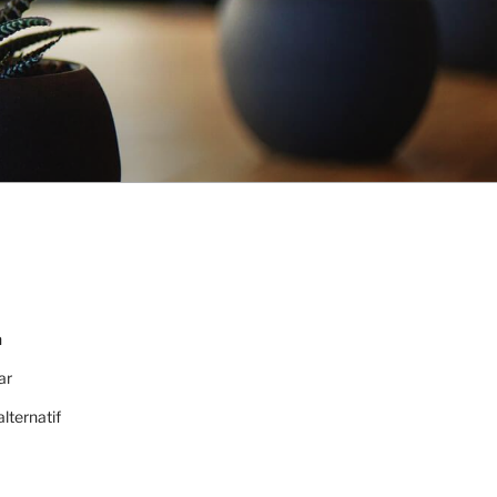
n
ar
alternatif
m