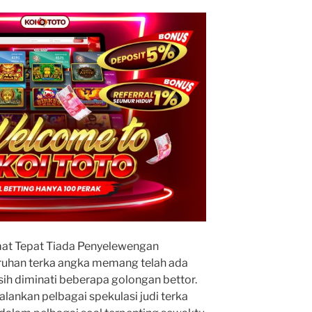
mat Tepat Tiada Penyelewengan
taruhan terka angka memang telah ada
h diminati beberapa golongan bettor.
lankan pelbagai spekulasi judi terka