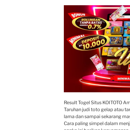
Result Togel Situs KOITOTO A
Taruhan judi toto gelap atau 
lama dan sampai sekarang masi
Cara paling simpel dalam menja