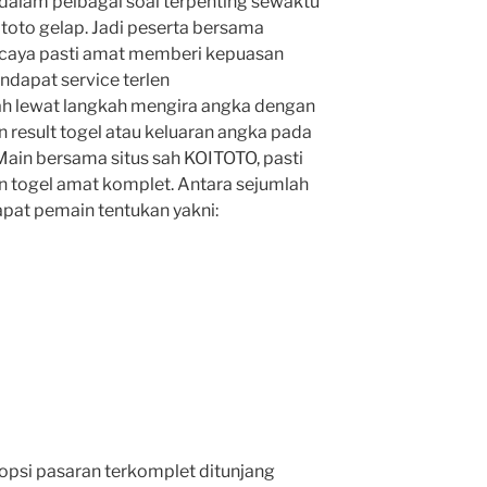
dalam pelbagai soal terpenting sewaktu
toto gelap. Jadi peserta bersama
ercaya pasti amat memberi kepuasan
dapat service terlen
ah lewat langkah mengira angka dengan
 result togel atau keluaran angka pada
Main bersama situs sah KOITOTO, pasti
 togel amat komplet. Antara sejumlah
apat pemain tentukan yakni:
psi pasaran terkomplet ditunjang