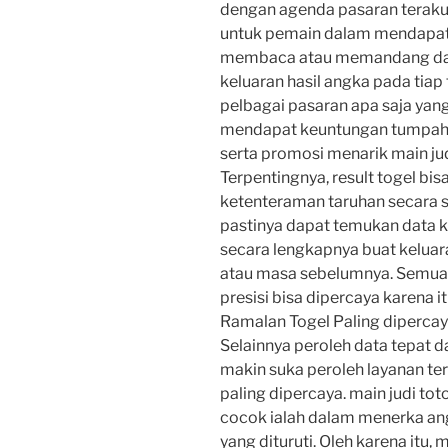
dengan agenda pasaran teraku
untuk pemain dalam mendapatk
membaca atau memandang data 
keluaran hasil angka pada tiap 
pelbagai pasaran apa saja yang
mendapat keuntungan tumpah
serta promosi menarik main jud
Terpentingnya, result togel bis
ketenteraman taruhan secara 
pastinya dapat temukan data ke
secara lengkapnya buat keluar
atau masa sebelumnya. Semuan
presisi bisa dipercaya karena 
Ramalan Togel Paling dipercay
Selainnya peroleh data tepat d
makin suka peroleh layanan te
paling dipercaya. main judi to
cocok ialah dalam menerka an
yang dituruti. Oleh karena itu