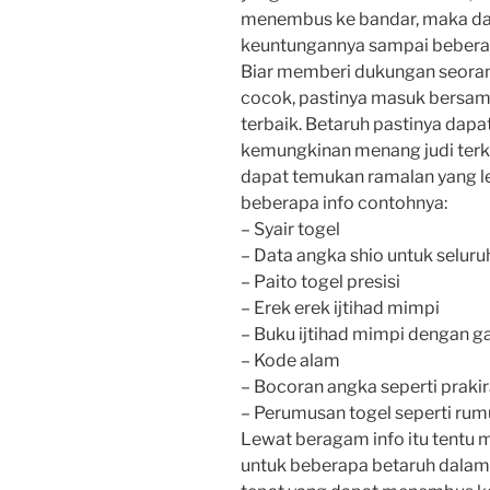
menembus ke bandar, maka dar
keuntungannya sampai beberapa
Biar memberi dukungan seora
cocok, pastinya masuk bersam
terbaik. Betaruh pastinya dap
kemungkinan menang judi terk
dapat temukan ramalan yang leb
beberapa info contohnya:
– Syair togel
– Data angka shio untuk seluru
– Paito togel presisi
– Erek erek ijtihad mimpi
– Buku ijtihad mimpi dengan g
– Kode alam
– Bocoran angka seperti praki
– Perumusan togel seperti rum
Lewat beragam info itu tentu 
untuk beberapa betaruh dalam