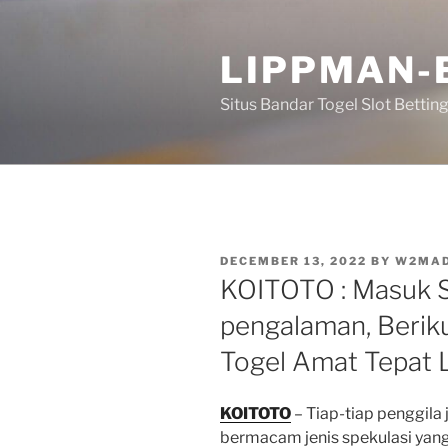
Skip
to
LIPPMAN-
content
Situs Bandar Togel Slot Bettin
POSTED
DECEMBER 13, 2022
BY
W2MA
ON
KOITOTO : Masuk S
pengalaman, Beriku
Togel Amat Tepat 
KOITOTO
– Tiap-tiap penggila 
bermacam jenis spekulasi yang