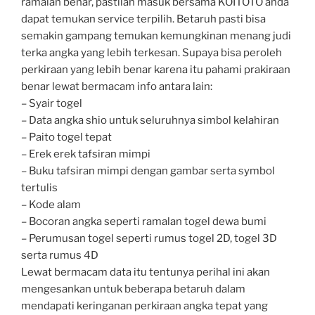
ramalan benar, pastilah masuk bersama KOITOTO anda
dapat temukan service terpilih. Betaruh pasti bisa
semakin gampang temukan kemungkinan menang judi
terka angka yang lebih terkesan. Supaya bisa peroleh
perkiraan yang lebih benar karena itu pahami prakiraan
benar lewat bermacam info antara lain:
– Syair togel
– Data angka shio untuk seluruhnya simbol kelahiran
– Paito togel tepat
– Erek erek tafsiran mimpi
– Buku tafsiran mimpi dengan gambar serta symbol
tertulis
– Kode alam
– Bocoran angka seperti ramalan togel dewa bumi
– Perumusan togel seperti rumus togel 2D, togel 3D
serta rumus 4D
Lewat bermacam data itu tentunya perihal ini akan
mengesankan untuk beberapa betaruh dalam
mendapati keringanan perkiraan angka tepat yang