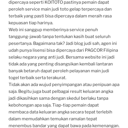
dipercaya seperti KOITOTO pastinya pemain dapat
peroleh service main judi toto gelap terpercaya dan
terbaik yang pasti bisa dipercaya dalam meraih rasa
kepuasan tiap harinya.
Web ini sanggup memberinya service penuh
tanggung-jawab tanpa tentukan kasih buat seluruh
pesertanya. Bagaimana tak? Jadi blog judi sah, agen ini
udah punya lisensi bisa dipercaya dari PAGCOR Filipina
selaku negara yang anti judi. Bersama website ini jadi
tidak ada yang penting disangsikan kembali lantaran
banyak betaruh dapat peroleh pelayanan main judi
togel terbaik serta terakurat.
Tidak akan ada wujud penyimpangan atau penipuan apa
saja. Begitu juga buat pelbagai result keluaran angka
jadi dikasihkan sama dengan skedul berlaku tanpa
kebohongan apa saja. Tiap-tiap pemain dapat
membaca data keluaran angka secara tepat terlebih
dalam memudahkan temukan ramalan tepat
menembus bandar yang dapat bawa pada kemenangan.