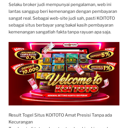
Selaku broker judi mempunyai pengalaman, web ini
lantas sanggup beri kemenangan dengan pembayaran
sangat real. Sebagai web-site judi sah, pasti KOITOTO
sebagai situs berbayar yang bakal kasih pembayaran
kemenangan sangatlah fakta tanpa rayuan apa saja.
Result Togel Situs KOITOTO Amat Presisi Tanpa ada
Kecurangan