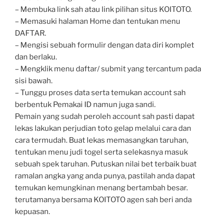
– Membuka link sah atau link pilihan situs KOITOTO.
– Memasuki halaman Home dan tentukan menu
DAFTAR.
– Mengisi sebuah formulir dengan data diri komplet
dan berlaku.
– Mengklik menu daftar/ submit yang tercantum pada
sisi bawah.
– Tunggu proses data serta temukan account sah
berbentuk Pemakai ID namun juga sandi.
Pemain yang sudah peroleh account sah pasti dapat
lekas lakukan perjudian toto gelap melalui cara dan
cara termudah. Buat lekas memasangkan taruhan,
tentukan menu judi togel serta selekasnya masuk
sebuah spek taruhan. Putuskan nilai bet terbaik buat
ramalan angka yang anda punya, pastilah anda dapat
temukan kemungkinan menang bertambah besar.
terutamanya bersama KOITOTO agen sah beri anda
kepuasan.