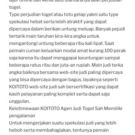
lajur online dan kenal satu diantaranya ialah perjudian
togel.
Type perjudian togel atau toto gelap yakni satu type
spekulasi hebat serta lebih atraktif yang dapat
dipercaya dalam berikan untung meluap. Banyak pejudi
tertarik main taruhan kira-kira angka untuk
mengantongi untung beberapa ribu kali lipat. Saat
pemain cuman keluarkan modal amat kurang 100 perak
saja karena itu dapat menggapai keuntungan sampai
beberapa ratus ribu dan juta-an rupiah. Main judi terka
angka baiknya bersama web-site judi paling dipercaya
yang bisa dipercaya dengan bagus, layaknya seperti
KOITOTO web-site judi sah bersertifikasi yang dapat
kasih pelayanan paling komplet serta dapat saja
unggulan.
Keistimewaan KOITOTO Agen Judi Togel Sah Memiliki
pengalaman
Untuk mengerjakan suatu spekulasi judi yang lebih
heboh serta membahagiakan, tentunya pemain