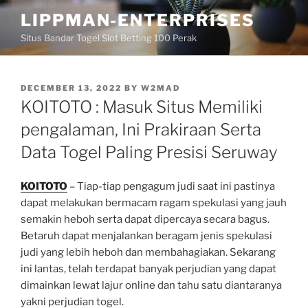
Skip
LIPPMAN-ENTERPRISES
to
Situs Bandar Togel Slot Betting 100 Perak
content
POSTED
DECEMBER 13, 2022
BY
W2MAD
ON
KOITOTO : Masuk Situs Memiliki
pengalaman, Ini Prakiraan Serta
Data Togel Paling Presisi Seruway
KOITOTO
– Tiap-tiap pengagum judi saat ini pastinya
dapat melakukan bermacam ragam spekulasi yang jauh
semakin heboh serta dapat dipercaya secara bagus.
Betaruh dapat menjalankan beragam jenis spekulasi
judi yang lebih heboh dan membahagiakan. Sekarang
ini lantas, telah terdapat banyak perjudian yang dapat
dimainkan lewat lajur online dan tahu satu diantaranya
yakni perjudian togel.