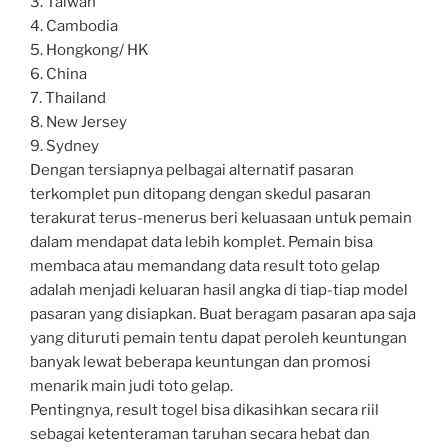
3. Taiwan
4. Cambodia
5. Hongkong/ HK
6. China
7. Thailand
8. New Jersey
9. Sydney
Dengan tersiapnya pelbagai alternatif pasaran
terkomplet pun ditopang dengan skedul pasaran
terakurat terus-menerus beri keluasaan untuk pemain
dalam mendapat data lebih komplet. Pemain bisa
membaca atau memandang data result toto gelap
adalah menjadi keluaran hasil angka di tiap-tiap model
pasaran yang disiapkan. Buat beragam pasaran apa saja
yang dituruti pemain tentu dapat peroleh keuntungan
banyak lewat beberapa keuntungan dan promosi
menarik main judi toto gelap.
Pentingnya, result togel bisa dikasihkan secara riil
sebagai ketenteraman taruhan secara hebat dan