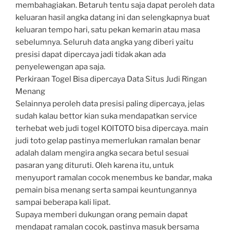
membahagiakan. Betaruh tentu saja dapat peroleh data
keluaran hasil angka datang ini dan selengkapnya buat
keluaran tempo hari, satu pekan kemarin atau masa
sebelumnya. Seluruh data angka yang diberi yaitu
presisi dapat dipercaya jadi tidak akan ada
penyelewengan apa saja.
Perkiraan Togel Bisa dipercaya Data Situs Judi Ringan
Menang
Selainnya peroleh data presisi paling dipercaya, jelas
sudah kalau bettor kian suka mendapatkan service
terhebat web judi togel KOITOTO bisa dipercaya. main
judi toto gelap pastinya memerlukan ramalan benar
adalah dalam mengira angka secara betul sesuai
pasaran yang dituruti. Oleh karena itu, untuk
menyuport ramalan cocok menembus ke bandar, maka
pemain bisa menang serta sampai keuntungannya
sampai beberapa kali lipat.
Supaya memberi dukungan orang pemain dapat
mendapat ramalan cocok, pastinya masuk bersama