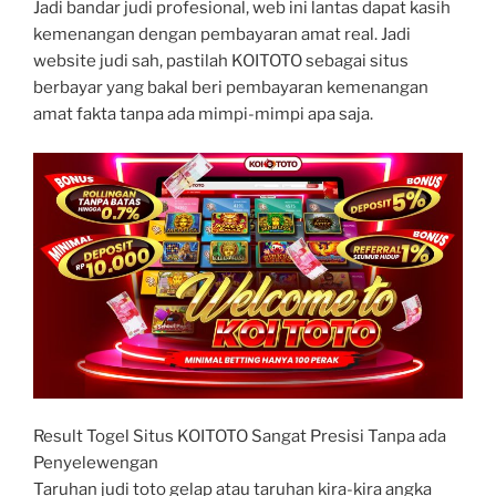
Jadi bandar judi profesional, web ini lantas dapat kasih
kemenangan dengan pembayaran amat real. Jadi
website judi sah, pastilah KOITOTO sebagai situs
berbayar yang bakal beri pembayaran kemenangan
amat fakta tanpa ada mimpi-mimpi apa saja.
Result Togel Situs KOITOTO Sangat Presisi Tanpa ada
Penyelewengan
Taruhan judi toto gelap atau taruhan kira-kira angka