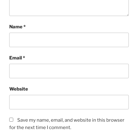
Name
*
Email
*
Website
Save my name, email, and website in this browser
for the next time I comment.