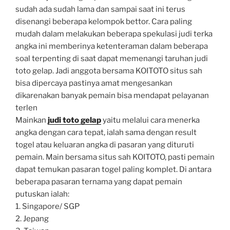
sudah ada sudah lama dan sampai saat ini terus
disenangi beberapa kelompok bettor. Cara paling
mudah dalam melakukan beberapa spekulasi judi terka
angka ini memberinya ketenteraman dalam beberapa
soal terpenting di saat dapat memenangi taruhan judi
toto gelap. Jadi anggota bersama KOITOTO situs sah
bisa dipercaya pastinya amat mengesankan
dikarenakan banyak pemain bisa mendapat pelayanan
terlen
Mainkan
judi toto gelap
yaitu melalui cara menerka
angka dengan cara tepat, ialah sama dengan result
togel atau keluaran angka di pasaran yang dituruti
pemain. Main bersama situs sah KOITOTO, pasti pemain
dapat temukan pasaran togel paling komplet. Di antara
beberapa pasaran ternama yang dapat pemain
putuskan ialah:
1. Singapore/ SGP
2. Jepang