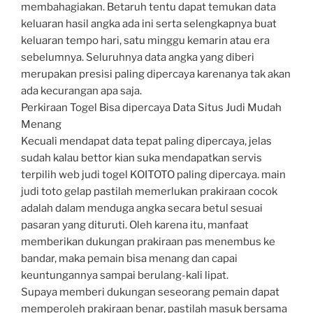
membahagiakan. Betaruh tentu dapat temukan data
keluaran hasil angka ada ini serta selengkapnya buat
keluaran tempo hari, satu minggu kemarin atau era
sebelumnya. Seluruhnya data angka yang diberi
merupakan presisi paling dipercaya karenanya tak akan
ada kecurangan apa saja.
Perkiraan Togel Bisa dipercaya Data Situs Judi Mudah
Menang
Kecuali mendapat data tepat paling dipercaya, jelas
sudah kalau bettor kian suka mendapatkan servis
terpilih web judi togel KOITOTO paling dipercaya. main
judi toto gelap pastilah memerlukan prakiraan cocok
adalah dalam menduga angka secara betul sesuai
pasaran yang dituruti. Oleh karena itu, manfaat
memberikan dukungan prakiraan pas menembus ke
bandar, maka pemain bisa menang dan capai
keuntungannya sampai berulang-kali lipat.
Supaya memberi dukungan seseorang pemain dapat
memperoleh prakiraan benar, pastilah masuk bersama