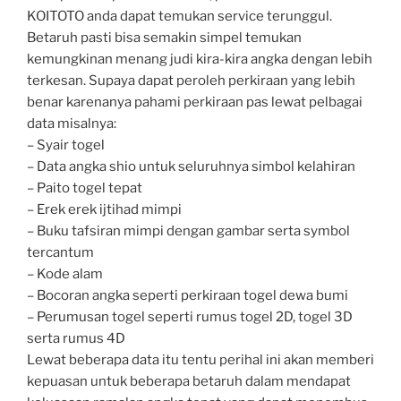
KOITOTO anda dapat temukan service terunggul.
Betaruh pasti bisa semakin simpel temukan
kemungkinan menang judi kira-kira angka dengan lebih
terkesan. Supaya dapat peroleh perkiraan yang lebih
benar karenanya pahami perkiraan pas lewat pelbagai
data misalnya:
– Syair togel
– Data angka shio untuk seluruhnya simbol kelahiran
– Paito togel tepat
– Erek erek ijtihad mimpi
– Buku tafsiran mimpi dengan gambar serta symbol
tercantum
– Kode alam
– Bocoran angka seperti perkiraan togel dewa bumi
– Perumusan togel seperti rumus togel 2D, togel 3D
serta rumus 4D
Lewat beberapa data itu tentu perihal ini akan memberi
kepuasan untuk beberapa betaruh dalam mendapat