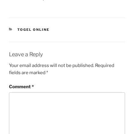
CATEGORIES
TOGEL ONLINE
Leave a Reply
Your email address will not be published.
Required
fields are marked
*
Comment
*