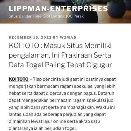
Skip
LIPPMAN-ENTERPRISES
to
Situs Bandar Togel Slot Betting 100 Perak
content
POSTED
DECEMBER 13, 2022
BY
W2MAD
ON
KOITOTO : Masuk Situs Memiliki
pengalaman, Ini Prakiraan Serta
Data Togel Paling Tepat Cigugur
KOITOTO
– Tiap pencinta judi saat ini pastinya dapat
mengerjakan bermacam ragam spekulasi yang lebih
hebat serta dapat dipercaya dengan bagus. Betaruh
dapat mengerjakan bermacam ragam spekulasi judi
yang lebih dahsyat serta membahagiakan. Waktu ini
lantas, udah ada beberapa perjudian yang dapat
dimainkan lewat lajur online serta akrab satu
diantaranya ialah perjudian togel.