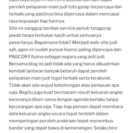
peroleh pelayanan main judi toto gelap terpercaya dan
terbaik yang pastinya bisa dipercaya dalam mencapai
rasa kepuasan tiap harinya.
Site ini sanggup berikan service penuh tanggung-
jawab tanpa tentukan kasih untuk semuanya
pesertanya. Bagaimana tidak? Menjadi web-site judi
sah, agen ini sudah punyai lisensi paling dipercaya dari
PAGCOR Filipina sebagai negara yang anti judi.
Bersama blog ini jadi tidak ada yang harus dikuatirkan
kembali lantaran banyak betaruh dapat peroleh
pelayanan main judi togel terbaik serta terakurat.
Tidak akan ada wujud kebohongan atau penipuan apa
saja. Begitu juga buat bermacam result keluaran angka
karenanya diberi sama dengan agenda berlaku tanpa
kecurangan apa saja. Tiap-tiap pemain dapat membaca
data keluaran angka secara tepat terlebih dalam
memperingan peroleh prakiraan tepat menembus
bandar yang dapat bawa di kemenangan. Selaku biro