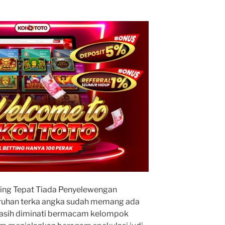
ling Tepat Tiada Penyelewengan
taruhan terka angka sudah memang ada
masih diminati bermacam kelompok