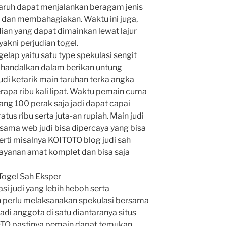
aruh dapat menjalankan beragam jenis
h dan membahagiakan. Waktu ini juga,
ian yang dapat dimainkan lewat lajur
yakni perjudian togel.
gelap yaitu satu type spekulasi sengit
dihandalkan dalam berikan untung
di ketarik main taruhan terka angka
apa ribu kali lipat. Waktu pemain cuma
ng 100 perak saja jadi dapat capai
us ribu serta juta-an rupiah. Main judi
rsama web judi bisa dipercaya yang bisa
erti misalnya KOITOTO blog judi sah
layanan amat komplet dan bisa saja
Togel Sah Eksper
i judi yang lebih heboh serta
 perlu melaksanakan spekulasi bersama
adi anggota di satu diantaranya situs
TOTO pastinya pemain dapat temukan