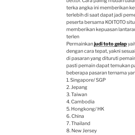
bettor. Cara paling mudah dal
terka angka ini memberikan k
terlebih di saat dapat jadi pem
peserta bersama KOITOTO situs
memberikan kepuasan lantaran
terlen
Permainkan
judi toto gelap
yai
dengan cara tepat, yakni sesua
di pasaran yang dituruti pema
pasti pemain dapat temukan pa
beberapa pasaran ternama yan
1. Singapore/ SGP
2. Jepang
3. Taiwan
4. Cambodia
5. Hongkong/ HK
6. China
7. Thailand
8. New Jersey