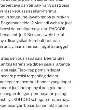
 terpercaya dan terbaik yang pasti bisa
 rasa kepuasan sehari-harinya.
n penuh tanggung-jawab tanpa putuskan
. Bagaimana tidak? Menjadi website judi
lisensi dapat dipercaya dari PAGCOR
-benar anti judi. Bersama website ini
nya disangsikan kembali lantaran
h pelayanan main judi togel terunggul
atau penipuan apa saja. Begitu juga
n angka karenanya diberi sesuai agenda
apa saja. Tiap-tiap pemain dapat
secara presisi terpenting dalam
an tepat menembus bandar yang dapat
bandar judi mempunyai pengalaman,
kemenangan dengan pembayaran paling
 pastinya KOITOTO sebagai situs berbayar
 kemenangan benar-benar fakta tanpa