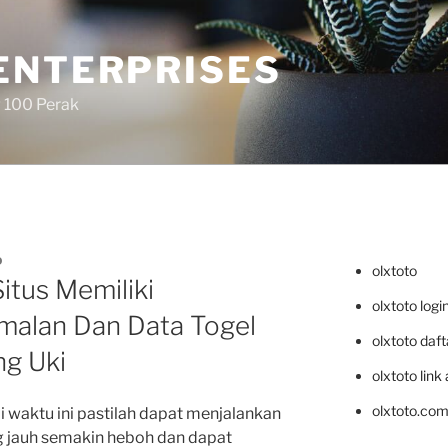
ENTERPRISES
g 100 Perak
D
olxtoto
itus Memiliki
olxtoto logi
amalan Dan Data Togel
olxtoto daft
ng Uki
olxtoto link 
olxtoto.co
 waktu ini pastilah dapat menjalankan
 jauh semakin heboh dan dapat