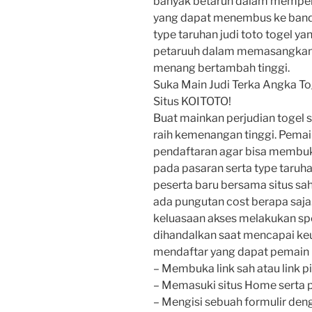
banyak betaruh dalam mempero
yang dapat menembus ke band
type taruhan judi toto togel 
petaruuh dalam memasangkan 
menang bertambah tinggi.
Suka Main Judi Terka Angka Tog
Situs KOITOTO!
Buat mainkan perjudian togel sa
raih kemenangan tinggi. Pemai
pendaftaran agar bisa membuka
pada pasaran serta type taruh
peserta baru bersama situs sa
ada pungutan cost berapa saja
keluasaan akses melakukan spe
dihandalkan saat mencapai keu
mendaftar yang dapat pemain 
– Membuka link sah atau link pi
– Memasuki situs Home serta
– Mengisi sebuah formulir deng