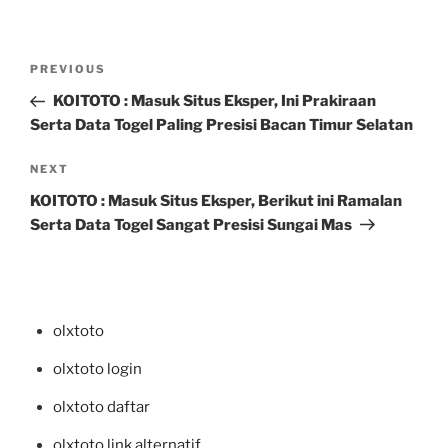
Post
Previous
PREVIOUS
navigation
Post
KOITOTO : Masuk Situs Eksper, Ini Prakiraan
Serta Data Togel Paling Presisi Bacan Timur Selatan
Next
NEXT
Post
KOITOTO : Masuk Situs Eksper, Berikut ini Ramalan
Serta Data Togel Sangat Presisi Sungai Mas
olxtoto
olxtoto login
olxtoto daftar
olxtoto link alternatif