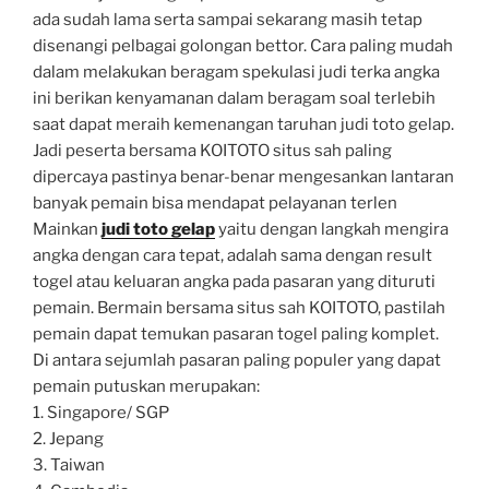
ada sudah lama serta sampai sekarang masih tetap
disenangi pelbagai golongan bettor. Cara paling mudah
dalam melakukan beragam spekulasi judi terka angka
ini berikan kenyamanan dalam beragam soal terlebih
saat dapat meraih kemenangan taruhan judi toto gelap.
Jadi peserta bersama KOITOTO situs sah paling
dipercaya pastinya benar-benar mengesankan lantaran
banyak pemain bisa mendapat pelayanan terlen
Mainkan
judi toto gelap
yaitu dengan langkah mengira
angka dengan cara tepat, adalah sama dengan result
togel atau keluaran angka pada pasaran yang dituruti
pemain. Bermain bersama situs sah KOITOTO, pastilah
pemain dapat temukan pasaran togel paling komplet.
Di antara sejumlah pasaran paling populer yang dapat
pemain putuskan merupakan:
1. Singapore/ SGP
2. Jepang
3. Taiwan