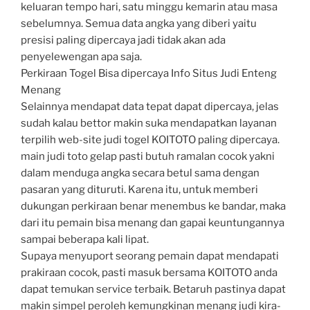
keluaran tempo hari, satu minggu kemarin atau masa
sebelumnya. Semua data angka yang diberi yaitu
presisi paling dipercaya jadi tidak akan ada
penyelewengan apa saja.
Perkiraan Togel Bisa dipercaya Info Situs Judi Enteng
Menang
Selainnya mendapat data tepat dapat dipercaya, jelas
sudah kalau bettor makin suka mendapatkan layanan
terpilih web-site judi togel KOITOTO paling dipercaya.
main judi toto gelap pasti butuh ramalan cocok yakni
dalam menduga angka secara betul sama dengan
pasaran yang dituruti. Karena itu, untuk memberi
dukungan perkiraan benar menembus ke bandar, maka
dari itu pemain bisa menang dan gapai keuntungannya
sampai beberapa kali lipat.
Supaya menyuport seorang pemain dapat mendapati
prakiraan cocok, pasti masuk bersama KOITOTO anda
dapat temukan service terbaik. Betaruh pastinya dapat
makin simpel peroleh kemungkinan menang judi kira-