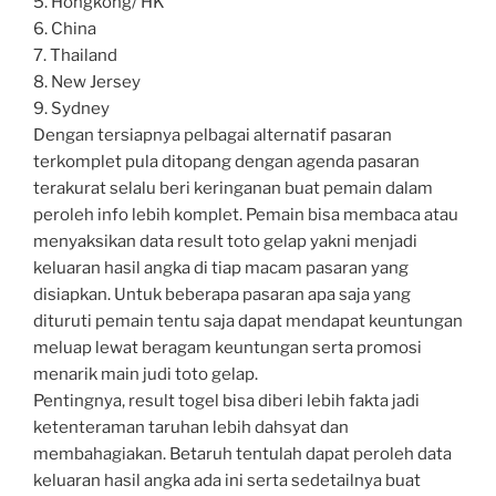
5. Hongkong/ HK
6. China
7. Thailand
8. New Jersey
9. Sydney
Dengan tersiapnya pelbagai alternatif pasaran
terkomplet pula ditopang dengan agenda pasaran
terakurat selalu beri keringanan buat pemain dalam
peroleh info lebih komplet. Pemain bisa membaca atau
menyaksikan data result toto gelap yakni menjadi
keluaran hasil angka di tiap macam pasaran yang
disiapkan. Untuk beberapa pasaran apa saja yang
dituruti pemain tentu saja dapat mendapat keuntungan
meluap lewat beragam keuntungan serta promosi
menarik main judi toto gelap.
Pentingnya, result togel bisa diberi lebih fakta jadi
ketenteraman taruhan lebih dahsyat dan
membahagiakan. Betaruh tentulah dapat peroleh data
keluaran hasil angka ada ini serta sedetailnya buat