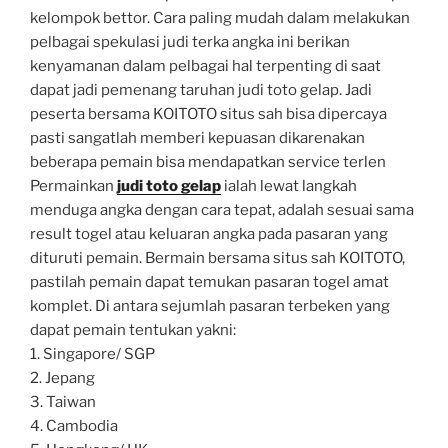
kelompok bettor. Cara paling mudah dalam melakukan
pelbagai spekulasi judi terka angka ini berikan
kenyamanan dalam pelbagai hal terpenting di saat
dapat jadi pemenang taruhan judi toto gelap. Jadi
peserta bersama KOITOTO situs sah bisa dipercaya
pasti sangatlah memberi kepuasan dikarenakan
beberapa pemain bisa mendapatkan service terlen
Permainkan
judi toto gelap
ialah lewat langkah
menduga angka dengan cara tepat, adalah sesuai sama
result togel atau keluaran angka pada pasaran yang
dituruti pemain. Bermain bersama situs sah KOITOTO,
pastilah pemain dapat temukan pasaran togel amat
komplet. Di antara sejumlah pasaran terbeken yang
dapat pemain tentukan yakni:
1. Singapore/ SGP
2. Jepang
3. Taiwan
4. Cambodia