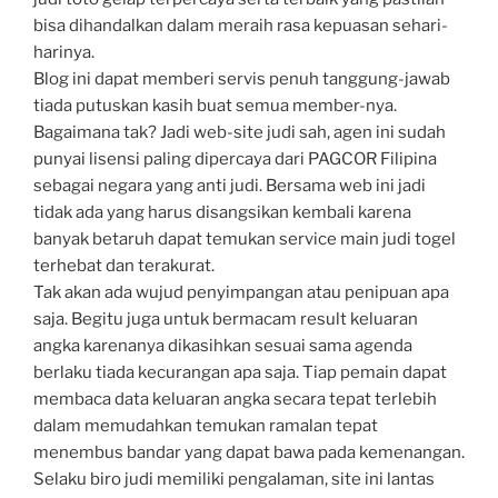
bisa dihandalkan dalam meraih rasa kepuasan sehari-
harinya.
Blog ini dapat memberi servis penuh tanggung-jawab
tiada putuskan kasih buat semua member-nya.
Bagaimana tak? Jadi web-site judi sah, agen ini sudah
punyai lisensi paling dipercaya dari PAGCOR Filipina
sebagai negara yang anti judi. Bersama web ini jadi
tidak ada yang harus disangsikan kembali karena
banyak betaruh dapat temukan service main judi togel
terhebat dan terakurat.
Tak akan ada wujud penyimpangan atau penipuan apa
saja. Begitu juga untuk bermacam result keluaran
angka karenanya dikasihkan sesuai sama agenda
berlaku tiada kecurangan apa saja. Tiap pemain dapat
membaca data keluaran angka secara tepat terlebih
dalam memudahkan temukan ramalan tepat
menembus bandar yang dapat bawa pada kemenangan.
Selaku biro judi memiliki pengalaman, site ini lantas