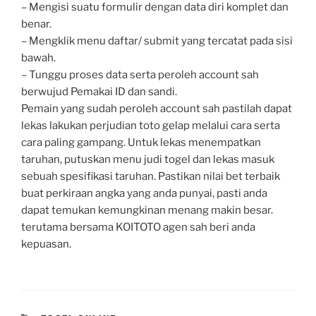
– Mengisi suatu formulir dengan data diri komplet dan
benar.
– Mengklik menu daftar/ submit yang tercatat pada sisi
bawah.
– Tunggu proses data serta peroleh account sah
berwujud Pemakai ID dan sandi.
Pemain yang sudah peroleh account sah pastilah dapat
lekas lakukan perjudian toto gelap melalui cara serta
cara paling gampang. Untuk lekas menempatkan
taruhan, putuskan menu judi togel dan lekas masuk
sebuah spesifikasi taruhan. Pastikan nilai bet terbaik
buat perkiraan angka yang anda punyai, pasti anda
dapat temukan kemungkinan menang makin besar.
terutama bersama KOITOTO agen sah beri anda
kepuasan.