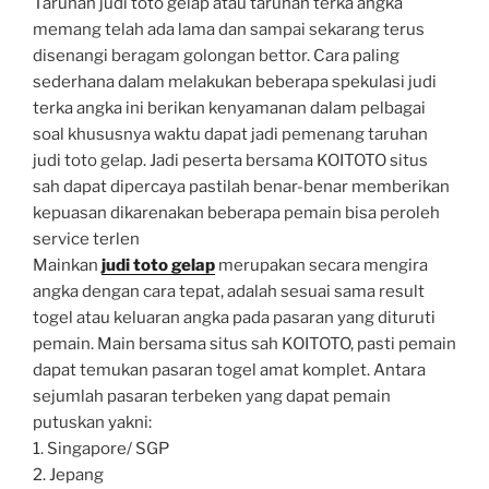
Taruhan judi toto gelap atau taruhan terka angka
memang telah ada lama dan sampai sekarang terus
disenangi beragam golongan bettor. Cara paling
sederhana dalam melakukan beberapa spekulasi judi
terka angka ini berikan kenyamanan dalam pelbagai
soal khususnya waktu dapat jadi pemenang taruhan
judi toto gelap. Jadi peserta bersama KOITOTO situs
sah dapat dipercaya pastilah benar-benar memberikan
kepuasan dikarenakan beberapa pemain bisa peroleh
service terlen
Mainkan
judi toto gelap
merupakan secara mengira
angka dengan cara tepat, adalah sesuai sama result
togel atau keluaran angka pada pasaran yang dituruti
pemain. Main bersama situs sah KOITOTO, pasti pemain
dapat temukan pasaran togel amat komplet. Antara
sejumlah pasaran terbeken yang dapat pemain
putuskan yakni:
1. Singapore/ SGP
2. Jepang