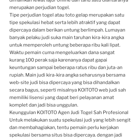
dimainkan lewat lajur online dan tahu satu diantaranya
merupakan perjudian togel.
Tipe perjudian togel atau toto gelap merupakan satu
tipe spekulasi hebat serta lebih atraktif yang dapat
dipercaya dalam berikan untung berlimpah. Lumayan
banyak pelaku judi suka main taruhan kira-kira angka
untuk memperoleh untung beberapa ribu kali lipat.
Waktu pemain cuma mengeluarkan dana sangat
kurang 100 perak saja karenanya dapat gapai
keuntungan sampai beberapa ratus ribu dan juta-an
rupiah. Main judi kira-kira angka seharusnya bersama
web-site judi bisa dipercaya yang bisa dihandalkan
secara bagus, seperti misalnya KOITOTO web judi sah
memiliki lisensi yang dapat beri pelayanan amat
komplet dan jadi bisa unggulan.
Keunggulan KOITOTO Agen Judi Togel Sah Profesional
Untuk melakukan suatu spekulasi judi yang lebih sengit
dan membahagiakan, tentu pemain perlu kerjakan
spekulasi bersama situs bisa dipercaya. dengan jadi