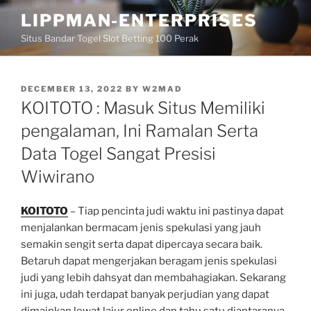
Skip
LIPPMAN-ENTERPRISES
to
Situs Bandar Togel Slot Betting 100 Perak
content
POSTED
DECEMBER 13, 2022
BY
W2MAD
ON
KOITOTO : Masuk Situs Memiliki
pengalaman, Ini Ramalan Serta
Data Togel Sangat Presisi
Wiwirano
KOITOTO
– Tiap pencinta judi waktu ini pastinya dapat
menjalankan bermacam jenis spekulasi yang jauh
semakin sengit serta dapat dipercaya secara baik.
Betaruh dapat mengerjakan beragam jenis spekulasi
judi yang lebih dahsyat dan membahagiakan. Sekarang
ini juga, udah terdapat banyak perjudian yang dapat