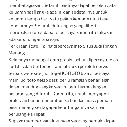
membahagiakan. Betaruh pastinya dapat peroleh data
keluaran hasil angka ada ini dan sedetailnya untuk
keluaran tempo hari, satu pekan kemarin atau fase
sebelumnya. Seluruh data angka yang diberi
merupakan tepat dapat dipercaya karena itu tak akan
ada kebohongan apa saja.
Perkiraan Togel Paling dipercaya Info Situs Judi Ringan
Menang
Selainnya mendapat data presisi paling dipercaya, jelas
sudah kalau bettor bertambah suka peroleh servis
terbaik web-site judi togel KOITOTO bisa dipercaya.
main judi toto gelap pasti perlu ramalan benar ialah
dalam menduga angka secara betul sama dengan
pasaran yang dituruti. Karena itu, untuk menyuport
prakiraan benar menembus ke bandar, maka pemain
bisa menang serta gapai keuntungannya sampai
berulang-kali lipat.
Supaya memberikan dukungan seorang pemain dapat