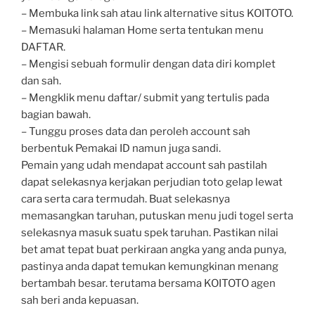
– Membuka link sah atau link alternative situs KOITOTO.
– Memasuki halaman Home serta tentukan menu
DAFTAR.
– Mengisi sebuah formulir dengan data diri komplet
dan sah.
– Mengklik menu daftar/ submit yang tertulis pada
bagian bawah.
– Tunggu proses data dan peroleh account sah
berbentuk Pemakai ID namun juga sandi.
Pemain yang udah mendapat account sah pastilah
dapat selekasnya kerjakan perjudian toto gelap lewat
cara serta cara termudah. Buat selekasnya
memasangkan taruhan, putuskan menu judi togel serta
selekasnya masuk suatu spek taruhan. Pastikan nilai
bet amat tepat buat perkiraan angka yang anda punya,
pastinya anda dapat temukan kemungkinan menang
bertambah besar. terutama bersama KOITOTO agen
sah beri anda kepuasan.