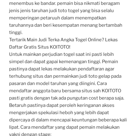
menembus ke bandar. pemain bisa nikmati beragam
jenis jenis taruhan judi toto togel yang bisa selalu
memperingan petaruuh dalam menempatkan
taruhannya dan beri kesempatan menang bertambah
tinggi.
Tertarik Main Judi Terka Angka Togel Online? Lekas
Daftar Gratis Situs KOITOTO!
Untuk mainkan perjudian togel saat ini pasti lebih
simpel dan dapat gapai kemenangan tinggi. Pemain
pastinya dapat lekas melakukan pendaftaran agar
terhubung situs dan permainkan judi toto gelap pada
pasaran dan model taruhan yang diingini. Cara
mendaftar anggota baru bersama situs sah KOITOTO
pasti gratis dengan tak ada pungutan cost berapa saja.
Betaruh pastinya dapat peroleh keringanan akses
mengerjakan spekulasi heboh yang lebih dapat
dipercaya di dalam mencapai keuntungan beberapa kali
lipat. Cara mendaftar yang dapat pemain melakukan
yakni dengan stage: