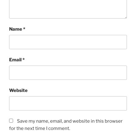
Name
*
Email
*
Website
Save my name, email, and website in this browser
for the next time I comment.