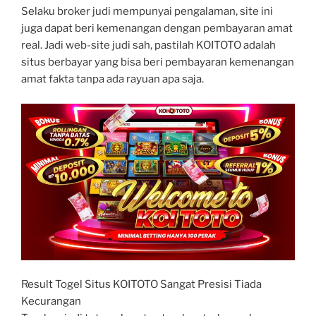
Selaku broker judi mempunyai pengalaman, site ini
juga dapat beri kemenangan dengan pembayaran amat
real. Jadi web-site judi sah, pastilah KOITOTO adalah
situs berbayar yang bisa beri pembayaran kemenangan
amat fakta tanpa ada rayuan apa saja.
Result Togel Situs KOITOTO Sangat Presisi Tiada
Kecurangan