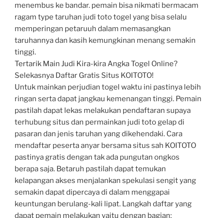
menembus ke bandar. pemain bisa nikmati bermacam
ragam type taruhan judi toto togel yang bisa selalu
memperingan petaruuh dalam memasangkan
taruhannya dan kasih kemungkinan menang semakin
tinggi.
Tertarik Main Judi Kira-kira Angka Togel Online?
Selekasnya Daftar Gratis Situs KOITOTO!
Untuk mainkan perjudian togel waktu ini pastinya lebih
ringan serta dapat jangkau kemenangan tinggi. Pemain
pastilah dapat lekas melakukan pendaftaran supaya
terhubung situs dan permainkan judi toto gelap di
pasaran dan jenis taruhan yang dikehendaki. Cara
mendaftar peserta anyar bersama situs sah KOITOTO
pastinya gratis dengan tak ada pungutan ongkos
berapa saja. Betaruh pastilah dapat temukan
kelapangan akses menjalankan spekulasi sengit yang
semakin dapat dipercaya di dalam menggapai
keuntungan berulang-kali lipat. Langkah daftar yang
dapat pemain melakukan yaitu dengan bagian: