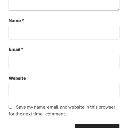
Name
*
Email
*
Website
Save my name, email, and website in this browser
for the next time I comment.