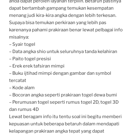
anda dapat peroleh layanan terpilih. Betaruh pastinya
dapat bertambah gampang temukan kesempatan
menang judi kira-kira angka dengan lebih terkesan.
Supaya bisa temukan perkiraan yang lebih pas
karenanya pahami prakiraan benar lewat pelbagai info
misalnya:
– Syair togel
– Data angka shio untuk seluruhnya tanda kelahiran
– Paito togel presisi
– Erek erek tafsiran mimpi
– Buku ijtihad mimpi dengan gambar dan symbol
tercatat
– Kode alam
– Bocoran angka seperti prakiraan togel dewa bumi
– Perumusan togel seperti rumus togel 2D, togel 3D
dan rumus 4D
Lewat beragam info itu tentu soal ini begitu memberi
kepuasan untuk beberapa betaruh dalam mendapati
kelapangan prakiraan angka tepat yang dapat