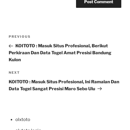
Post
Previous
PREVIOUS
navigation
Post
KOITOTO : Masuk Situs Profesional, Berikut
Perkiraan Dan Data Togel Amat Presisi Bandung
Kulon
Next
NEXT
Post
KOITOTO : Masuk Situs Profesional, Ini Ramalan Dan
Data Togel Sangat Presisi Maro Sebo Ulu
olxtoto