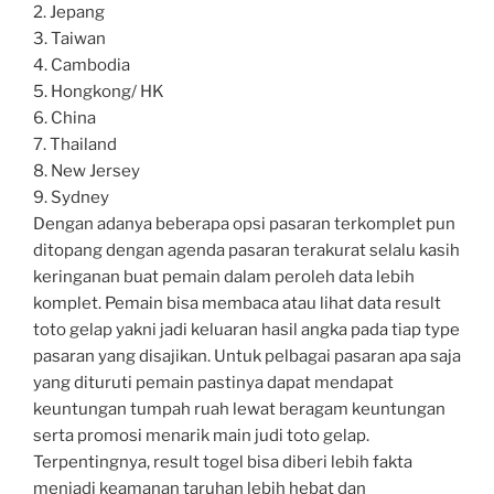
2. Jepang
3. Taiwan
4. Cambodia
5. Hongkong/ HK
6. China
7. Thailand
8. New Jersey
9. Sydney
Dengan adanya beberapa opsi pasaran terkomplet pun
ditopang dengan agenda pasaran terakurat selalu kasih
keringanan buat pemain dalam peroleh data lebih
komplet. Pemain bisa membaca atau lihat data result
toto gelap yakni jadi keluaran hasil angka pada tiap type
pasaran yang disajikan. Untuk pelbagai pasaran apa saja
yang dituruti pemain pastinya dapat mendapat
keuntungan tumpah ruah lewat beragam keuntungan
serta promosi menarik main judi toto gelap.
Terpentingnya, result togel bisa diberi lebih fakta
menjadi keamanan taruhan lebih hebat dan