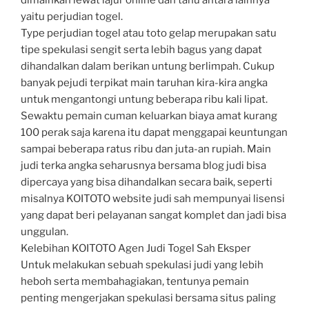
dimainkan lewat lajur online dan tahu antara lainnya
yaitu perjudian togel.
Type perjudian togel atau toto gelap merupakan satu
tipe spekulasi sengit serta lebih bagus yang dapat
dihandalkan dalam berikan untung berlimpah. Cukup
banyak pejudi terpikat main taruhan kira-kira angka
untuk mengantongi untung beberapa ribu kali lipat.
Sewaktu pemain cuman keluarkan biaya amat kurang
100 perak saja karena itu dapat menggapai keuntungan
sampai beberapa ratus ribu dan juta-an rupiah. Main
judi terka angka seharusnya bersama blog judi bisa
dipercaya yang bisa dihandalkan secara baik, seperti
misalnya KOITOTO website judi sah mempunyai lisensi
yang dapat beri pelayanan sangat komplet dan jadi bisa
unggulan.
Kelebihan KOITOTO Agen Judi Togel Sah Eksper
Untuk melakukan sebuah spekulasi judi yang lebih
heboh serta membahagiakan, tentunya pemain
penting mengerjakan spekulasi bersama situs paling