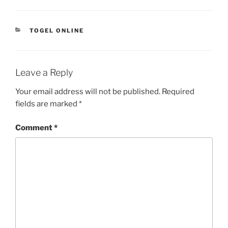
CATEGORIES
TOGEL ONLINE
Leave a Reply
Your email address will not be published.
Required
fields are marked
*
Comment
*