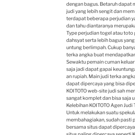
dengan bagus. Betaruh dapat 
judi yang lebih sengit dan mem
terdapat beberapa perjudian ya
dan tahu diantaranya merupaka
Type perjudian togel atau toto
dahsyat serta lebih bagus ya
untung berlimpah. Cukup banyak
terka angka buat mendapatkan u
Sewaktu pemain cuman keluar
saja jadi dapat gapai keuntung
an rupiah. Main judi terka ang
dapat dipercaya yang bisa dip
KOITOTO web-site judi sah mem
sangat komplet dan bisa saja 
Kelebihan KOITOTO Agen Judi 
Untuk melakukan suatu spekulas
membahagiakan, sudah pasti p
bersama situs dapat dipercaya.
situs paling dipercaya sepert