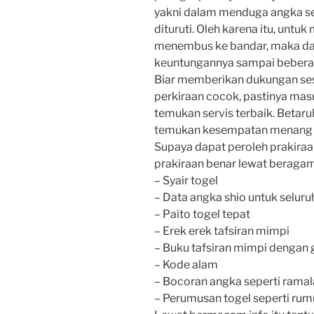
yakni dalam menduga angka se
dituruti. Oleh karena itu, unt
menembus ke bandar, maka dar
keuntungannya sampai beberapa
Biar memberikan dukungan se
perkiraan cocok, pastinya ma
temukan servis terbaik. Betar
temukan kesempatan menang jud
Supaya dapat peroleh prakiraa
prakiraan benar lewat beragam
– Syair togel
– Data angka shio untuk seluru
– Paito togel tepat
– Erek erek tafsiran mimpi
– Buku tafsiran mimpi dengan
– Kode alam
– Bocoran angka seperti rama
– Perumusan togel seperti rum