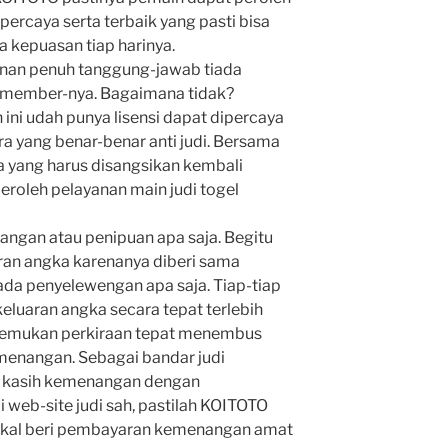
rpercaya serta terbaik yang pasti bisa
 kepuasan tiap harinya.
yanan penuh tanggung-jawab tiada
 member-nya. Bagaimana tidak?
 ini udah punya lisensi dapat dipercaya
ra yang benar-benar anti judi. Bersama
ada yang harus disangsikan kembali
eroleh pelayanan main judi togel
ngan atau penipuan apa saja. Begitu
aran angka karenanya diberi sama
da penyelewengan apa saja. Tiap-tiap
luaran angka secara tepat terlebih
temukan perkiraan tepat menembus
menangan. Sebagai bandar judi
isa kasih kemenangan dengan
 web-site judi sah, pastilah KOITOTO
bakal beri pembayaran kemenangan amat