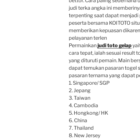
bettor. Cara paling sederhana
judi terka angka ini memberi
terpenting saat dapat menjadi 
peserta bersama KOITOTO situs
memberikan kepuasan dikaren
pelayanan terlen
Permainkan
judi toto gelap
yai
cara tepat, ialah sesuai result
yang dituruti pemain. Main be
dapat temukan pasaran togel 
pasaran ternama yang dapat pe
1. Singapore/ SGP
2. Jepang
3. Taiwan
4. Cambodia
5. Hongkong/ HK
6. China
7. Thailand
8. New Jersey