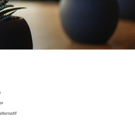
n
ar
alternatif
m