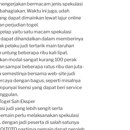
mengerjakan bermacam jenis spekulasi
bahagiakan. Waktu ini juga, udah
ng dapat dimainkan lewat lajur online
n perjudian togel.
 gelap yaitu satu macam spekulasi
ng dapat dihandalkan dalam memberinya
 pelaku judi tertarik main taruhan
ntung beberapa ribu kali lipat.
kan modal sangat kurang 100 perak
an sampai beberapa ratus ribu dan juta-
ka semestinya bersama web-site judi
ercaya dengan bagus, seperti misalnya
punyai lisensi yang dapat beri service
unggulan.
Togel Sah Eksper
i judi yang lebih sengit serta
emain perlu melaksanakan spekulasi
 dengan jadi peserta di salah satunya
i KOITOTO pastinya pemain dapat peroleh