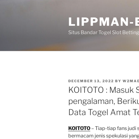
Skip
to
LIPPMAN-
content
Situs Bandar Togel Slot Bettin
POSTED
DECEMBER 13, 2022
BY
W2MA
ON
KOITOTO : Masuk 
pengalaman, Beriku
Data Togel Amat Te
KOITOTO
– Tiap-tiap fans judi
bermacam jenis spekulasi yan