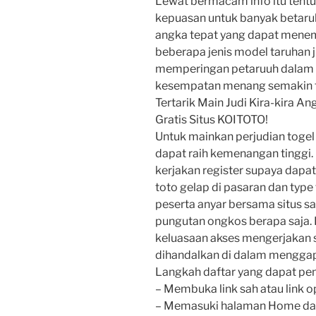
Lewat bermacam info itu tent
kepuasan untuk banyak betar
angka tepat yang dapat menem
beberapa jenis model taruhan j
memperingan petaruuh dalam 
kesempatan menang semakin t
Tertarik Main Judi Kira-kira A
Gratis Situs KOITOTO!
Untuk mainkan perjudian togel 
dapat raih kemenangan tinggi.
kerjakan register supaya dapa
toto gelap di pasaran dan type
peserta anyar bersama situs s
pungutan ongkos berapa saja. 
keluasaan akses mengerjakan 
dihandalkan di dalam menggapa
Langkah daftar yang dapat pem
– Membuka link sah atau link o
– Memasuki halaman Home da