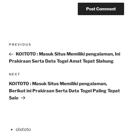
Post
Previous
PREVIOUS
navigation
Post
KOITOTO : Masuk Situs Memiliki pengalaman, Ini
Prakiraan Serta Data Togel Amat Tepat Slahung
Next
NEXT
Post
KOITOTO : Masuk Situs Memiliki pengalaman,
Berikut ini Prakiraan Serta Data Togel Paling Tepat
Salo
olxtoto