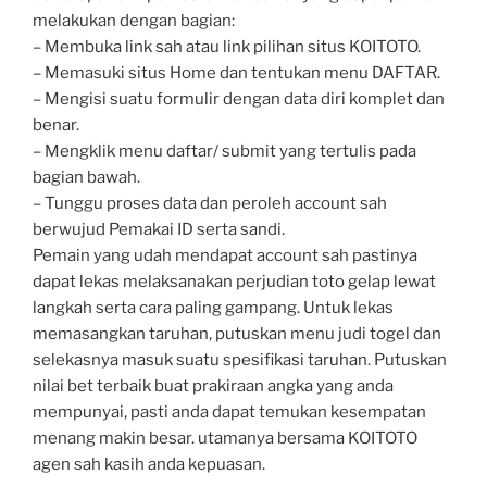
melakukan dengan bagian:
– Membuka link sah atau link pilihan situs KOITOTO.
– Memasuki situs Home dan tentukan menu DAFTAR.
– Mengisi suatu formulir dengan data diri komplet dan
benar.
– Mengklik menu daftar/ submit yang tertulis pada
bagian bawah.
– Tunggu proses data dan peroleh account sah
berwujud Pemakai ID serta sandi.
Pemain yang udah mendapat account sah pastinya
dapat lekas melaksanakan perjudian toto gelap lewat
langkah serta cara paling gampang. Untuk lekas
memasangkan taruhan, putuskan menu judi togel dan
selekasnya masuk suatu spesifikasi taruhan. Putuskan
nilai bet terbaik buat prakiraan angka yang anda
mempunyai, pasti anda dapat temukan kesempatan
menang makin besar. utamanya bersama KOITOTO
agen sah kasih anda kepuasan.