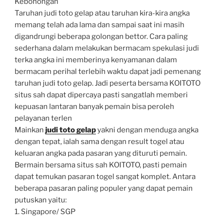
Kebohongan
Taruhan judi toto gelap atau taruhan kira-kira angka
memang telah ada lama dan sampai saat ini masih
digandrungi beberapa golongan bettor. Cara paling
sederhana dalam melakukan bermacam spekulasi judi
terka angka ini memberinya kenyamanan dalam
bermacam perihal terlebih waktu dapat jadi pemenang
taruhan judi toto gelap. Jadi peserta bersama KOITOTO
situs sah dapat dipercaya pasti sangatlah memberi
kepuasan lantaran banyak pemain bisa peroleh
pelayanan terlen
Mainkan
judi toto gelap
yakni dengan menduga angka
dengan tepat, ialah sama dengan result togel atau
keluaran angka pada pasaran yang dituruti pemain.
Bermain bersama situs sah KOITOTO, pasti pemain
dapat temukan pasaran togel sangat komplet. Antara
beberapa pasaran paling populer yang dapat pemain
putuskan yaitu:
1. Singapore/ SGP