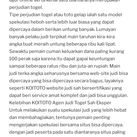
lajur online serta kenal satu diantaranya merupakan
perjudian togel.
Tipe perjudian togel atau toto gelap ialah satu model
spekulasi heboh serta lebih luar biasa yang dapat
dipercaya dalam berikan untung banyak. Lumayan
banyak pelaku judi terpikat main taruhan kira-kira
angka buat meraih untung beberapa ribu kali lipat.
Sewaktu pemain cuman keluarkan dana paling kurang
100 perak saja karena itu dapat gapai keuntungan
sampai beberapa ratus ribu dan juta-an rupiah. Main
judi terka angka seharusnya bersama web-site judi bisa
dipercaya yang bisa dipercaya secara bagus, layaknya
seperti KOITOTO website judi sah bersertifikasi yang
dapat beri service amat komplet dan jadi bisa unggulan.
Kelebihan KOITOTO Agen Judi Togel Sah Eksper
Untuk melakukan suatu spekulasi judi yang lebih hebat
dan membahagiakan, tentunya pemain penting
mengerjakan spekulasi bersama situs bisa dipercaya.
dengan jadi peserta pada satu diantaranya situs paling