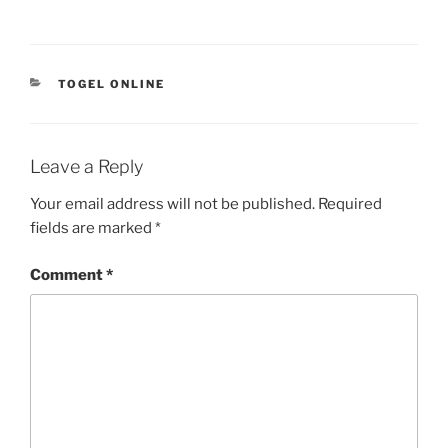
CATEGORIES
TOGEL ONLINE
Leave a Reply
Your email address will not be published.
Required
fields are marked
*
Comment
*