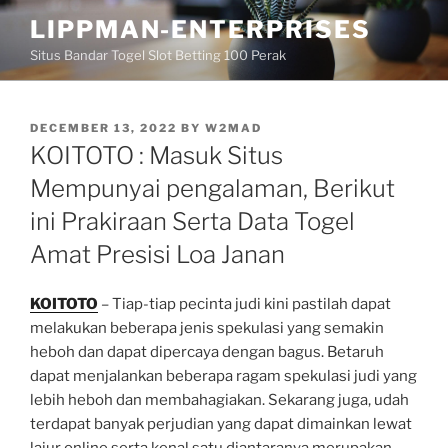
Skip
LIPPMAN-ENTERPRISES
to
Situs Bandar Togel Slot Betting 100 Perak
content
POSTED
DECEMBER 13, 2022
BY
W2MAD
ON
KOITOTO : Masuk Situs
Mempunyai pengalaman, Berikut
ini Prakiraan Serta Data Togel
Amat Presisi Loa Janan
KOITOTO
– Tiap-tiap pecinta judi kini pastilah dapat
melakukan beberapa jenis spekulasi yang semakin
heboh dan dapat dipercaya dengan bagus. Betaruh
dapat menjalankan beberapa ragam spekulasi judi yang
lebih heboh dan membahagiakan. Sekarang juga, udah
terdapat banyak perjudian yang dapat dimainkan lewat