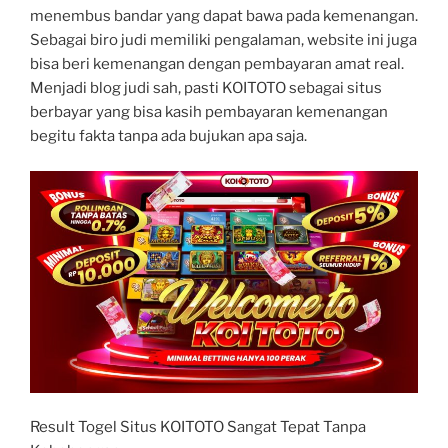
menembus bandar yang dapat bawa pada kemenangan.
Sebagai biro judi memiliki pengalaman, website ini juga
bisa beri kemenangan dengan pembayaran amat real.
Menjadi blog judi sah, pasti KOITOTO sebagai situs
berbayar yang bisa kasih pembayaran kemenangan
begitu fakta tanpa ada bujukan apa saja.
Result Togel Situs KOITOTO Sangat Tepat Tanpa