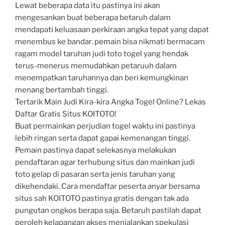
Lewat beberapa data itu pastinya ini akan
mengesankan buat beberapa betaruh dalam
mendapati keluasaan perkiraan angka tepat yang dapat
menembus ke bandar. pemain bisa nikmati bermacam
ragam model taruhan judi toto togel yang hendak
terus-menerus memudahkan petaruuh dalam
menempatkan taruhannya dan beri kemungkinan
menang bertambah tinggi.
Tertarik Main Judi Kira-kira Angka Togel Online? Lekas
Daftar Gratis Situs KOITOTO!
Buat permainkan perjudian togel waktu ini pastinya
lebih ringan serta dapat gapai kemenangan tinggi.
Pemain pastinya dapat selekasnya melakukan
pendaftaran agar terhubung situs dan mainkan judi
toto gelap di pasaran serta jenis taruhan yang
dikehendaki. Cara mendaftar peserta anyar bersama
situs sah KOITOTO pastinya gratis dengan tak ada
pungutan ongkos berapa saja. Betaruh pastilah dapat
peroleh kelapangan akses menjalankan spekulasi