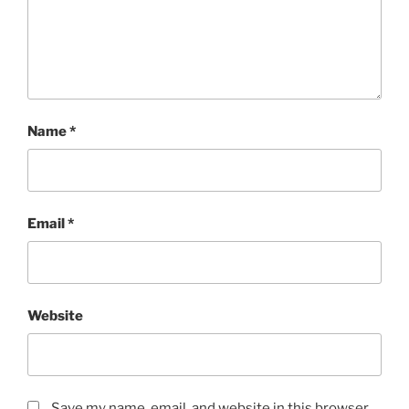
Name
*
Email
*
Website
Save my name, email, and website in this browser