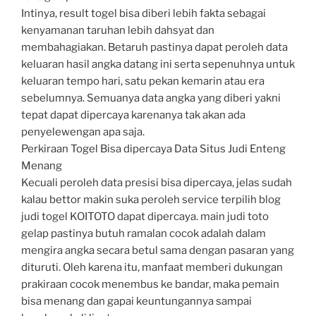
Intinya, result togel bisa diberi lebih fakta sebagai
kenyamanan taruhan lebih dahsyat dan
membahagiakan. Betaruh pastinya dapat peroleh data
keluaran hasil angka datang ini serta sepenuhnya untuk
keluaran tempo hari, satu pekan kemarin atau era
sebelumnya. Semuanya data angka yang diberi yakni
tepat dapat dipercaya karenanya tak akan ada
penyelewengan apa saja.
Perkiraan Togel Bisa dipercaya Data Situs Judi Enteng
Menang
Kecuali peroleh data presisi bisa dipercaya, jelas sudah
kalau bettor makin suka peroleh service terpilih blog
judi togel KOITOTO dapat dipercaya. main judi toto
gelap pastinya butuh ramalan cocok adalah dalam
mengira angka secara betul sama dengan pasaran yang
dituruti. Oleh karena itu, manfaat memberi dukungan
prakiraan cocok menembus ke bandar, maka pemain
bisa menang dan gapai keuntungannya sampai