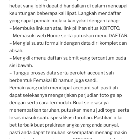
hebat yang lebih dapat dihandalkan di dalam mencapai
keuntungan beberapa kali lipat. Langkah mendaftar
yang dapat pemain melakukan yakni dengan tahap:
– Membuka link sah atau link pilihan situs KOITOTO.
– Memasuki web Home serta putuskan menu DAFTAR.
– Mengisi suatu formulir dengan data diri komplet dan
absah.
– Mengklik menu daftar/ submit yang tercantum pada
sisi bawah.
– Tunggu proses data serta peroleh account sah
berbentuk Pemakai ID namun juga sandi.
Pemain yang udah mendapat account sah pastilah
dapat selekasnya mengerjakan perjudian toto gelap
dengan serta cara termudah. Buat selekasnya
menempatkan taruhan, putuskan menu judi togel serta
lekas masuk suatu spesifikasi taruhan. Pastikan nilai
bet terbaik buat prakiraan angka yang anda punyai,
pasti anda dapat temukan kesempatan menang makin