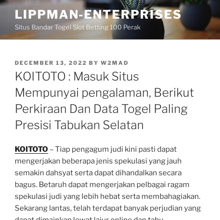
Skip
LIPPMAN-ENTERPRISES
to
Situs Bandar Togel Slot Betting 100 Perak
content
POSTED
DECEMBER 13, 2022
BY
W2MAD
ON
KOITOTO : Masuk Situs
Mempunyai pengalaman, Berikut
Perkiraan Dan Data Togel Paling
Presisi Tabukan Selatan
KOITOTO
– Tiap pengagum judi kini pasti dapat
mengerjakan beberapa jenis spekulasi yang jauh
semakin dahsyat serta dapat dihandalkan secara
bagus. Betaruh dapat mengerjakan pelbagai ragam
spekulasi judi yang lebih hebat serta membahagiakan.
Sekarang lantas, telah terdapat banyak perjudian yang