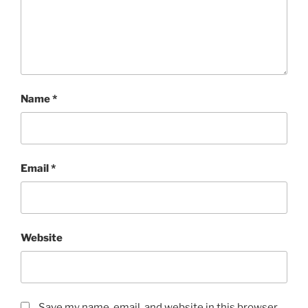
Name
*
Email
*
Website
Save my name, email, and website in this browser