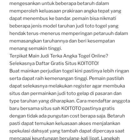
mengesankan untuk beberapa betaruh dalam
memperoleh keluasaan prakiraan angka tepat yang
dapat menembus ke bandar. pemain bisa nikmati
beberapa jenis model taruhan judi toto togel yang
hendak terus-menerus memperingan petaruuh dalam
memasangkan taruhannya dan beri kesempatan
menang semakin tinggi.
Terpikat Main Judi Terka Angka Togel Online?
Selekasnya Daftar Gratis Situs KOITOTO!
Buat mainkan perjudian togel kini pastinya lebih ringan
serta dapat raih kemenangan tinggi. Pemain pastilah
dapat selekasnya melakukan register agar membuka
situs dan permainkan judi toto gelap di pasaran dan
type taruhan yang diharapkan. Cara mendaftar anggota
baru bersama situs sah KOITOTO pastinya gratis
dengan tidak ada pungutan cost berapa saja. Betaruh
pasti dapat temukan keluasaan akses menjalankan
spekulasi dahsyat yang tambah dapat dipercaya saat
mencapai keuntungan berulang-kali lipat. Langkah