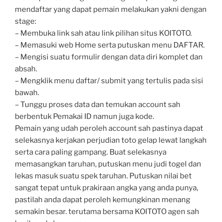
mendaftar yang dapat pemain melakukan yakni dengan
stage:
– Membuka link sah atau link pilihan situs KOITOTO.
– Memasuki web Home serta putuskan menu DAFTAR.
– Mengisi suatu formulir dengan data diri komplet dan
absah.
– Mengklik menu daftar/ submit yang tertulis pada sisi
bawah.
– Tunggu proses data dan temukan account sah
berbentuk Pemakai ID namun juga kode.
Pemain yang udah peroleh account sah pastinya dapat
selekasnya kerjakan perjudian toto gelap lewat langkah
serta cara paling gampang. Buat selekasnya
memasangkan taruhan, putuskan menu judi togel dan
lekas masuk suatu spek taruhan. Putuskan nilai bet
sangat tepat untuk prakiraan angka yang anda punya,
pastilah anda dapat peroleh kemungkinan menang
semakin besar. terutama bersama KOITOTO agen sah