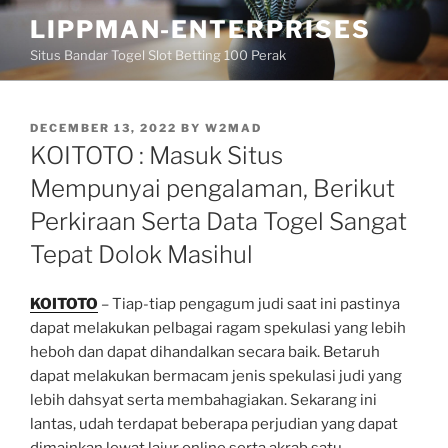
Skip
LIPPMAN-ENTERPRISES
to
Situs Bandar Togel Slot Betting 100 Perak
content
POSTED
DECEMBER 13, 2022
BY
W2MAD
ON
KOITOTO : Masuk Situs
Mempunyai pengalaman, Berikut
Perkiraan Serta Data Togel Sangat
Tepat Dolok Masihul
KOITOTO
– Tiap-tiap pengagum judi saat ini pastinya
dapat melakukan pelbagai ragam spekulasi yang lebih
heboh dan dapat dihandalkan secara baik. Betaruh
dapat melakukan bermacam jenis spekulasi judi yang
lebih dahsyat serta membahagiakan. Sekarang ini
lantas, udah terdapat beberapa perjudian yang dapat