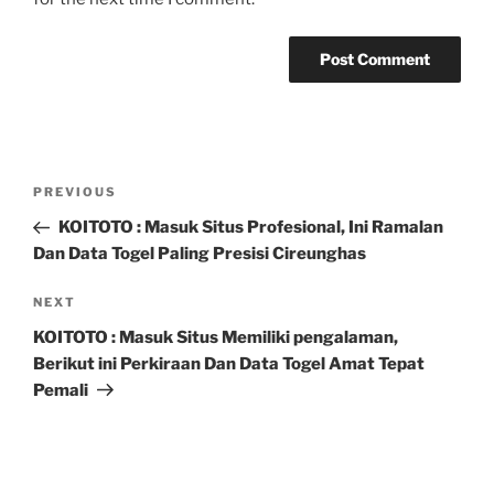
Post
Previous
PREVIOUS
navigation
Post
KOITOTO : Masuk Situs Profesional, Ini Ramalan
Dan Data Togel Paling Presisi Cireunghas
Next
NEXT
Post
KOITOTO : Masuk Situs Memiliki pengalaman,
Berikut ini Perkiraan Dan Data Togel Amat Tepat
Pemali