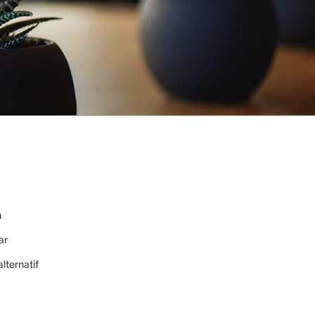
n
ar
alternatif
m