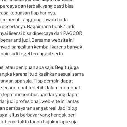
rpercaya dan terbaik yang pasti bisa
asa kepuasan tiap harinya.
vice penuh tanggung-jawab tiada
a pesertanya. Bagaimana tidak? Jadi
unyai lisensi bisa dipercaya dari PAGCOR
-benar anti judi. Bersama website ini
nya disangsikan kembali karena banyak
main judi togel terunggul serta
i atau penipuan apa saja. Begitu juga
 angka karena itu dikasihkan sesuai sama
rangan apa saja. Tiap pemain dapat
secara tepat terlebih dalam membuat
an tepat menembus bandar yang dapat
 judi profesional, web-site ini lantas
n pembayaran sangat real. Jadi blog
agai situs berbayar yang hendak beri
benar fakta tanpa bujukan apa saja.