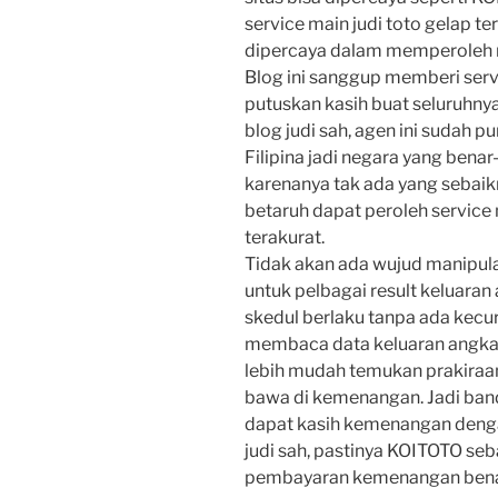
service main judi toto gelap te
dipercaya dalam memperoleh r
Blog ini sanggup memberi ser
putuskan kasih buat seluruhny
blog judi sah, agen ini sudah p
Filipina jadi negara yang benar
karenanya tak ada yang sebaik
betaruh dapat peroleh service 
terakurat.
Tidak akan ada wujud manipulas
untuk pelbagai result keluaran
skedul berlaku tanpa ada kecu
membaca data keluaran angka 
lebih mudah temukan prakira
bawa di kemenangan. Jadi bandar
dapat kasih kemenangan denga
judi sah, pastinya KOITOTO seb
pembayaran kemenangan benar-