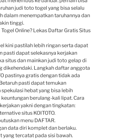
apat menembus ke bandar. pemain bisa
uhan judi toto togel yang bisa selalu
uh dalam menempatkan taruhannya dan
in tinggi.
 Togel Online? Lekas Daftar Gratis Situs
 kini pastilah lebih ringan serta dapat
n pasti dapat selekasnya kerjakan
 situs dan mainkan judi toto gelap di
ng dikehendaki. Langkah daftar anggota
O pastinya gratis dengan tidak ada
Betaruh pasti dapat temukan
spekulasi hebat yang bisa lebih
keuntungan berulang-kali lipat. Cara
erjakan yakni dengan tingkatan:
lternative situs KOITOTO.
 putuskan menu DAFTAR.
an data diri komplet dan berlaku.
 yang tercatat pada sisi bawah.