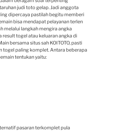
 dalam beragam soal terpenting
aruhan judi toto gelap. Jadi anggota
ing dipercaya pastilah begitu memberi
emain bisa mendapat pelayanan terlen
ah melalui langkah mengira angka
 result togel atau keluaran angka di
Main bersama situs sah KOITOTO, pasti
 togel paling komplet. Antara beberapa
emain tentukan yaitu:
ernatif pasaran terkomplet pula