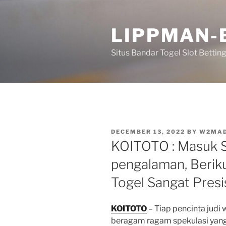
Skip
to
LIPPMAN-
content
Situs Bandar Togel Slot Bettin
POSTED
DECEMBER 13, 2022
BY
W2MA
ON
KOITOTO : Masuk 
pengalaman, Beriku
Togel Sangat Presi
KOITOTO
– Tiap pencinta judi 
beragam ragam spekulasi yang