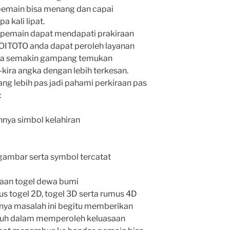
pemain bisa menang dan capai
 kali lipat.
 pemain dapat mendapati prakiraan
OITOTO anda dapat peroleh layanan
bisa semakin gampang temukan
kira angka dengan lebih terkesan.
ng lebih pas jadi pahami perkiraan pas
:
hnya simbol kelahiran
gambar serta symbol tercatat
raan togel dewa bumi
us togel 2D, togel 3D serta rumus 4D
nya masalah ini begitu memberikan
ruh dalam memperoleh keluasaan