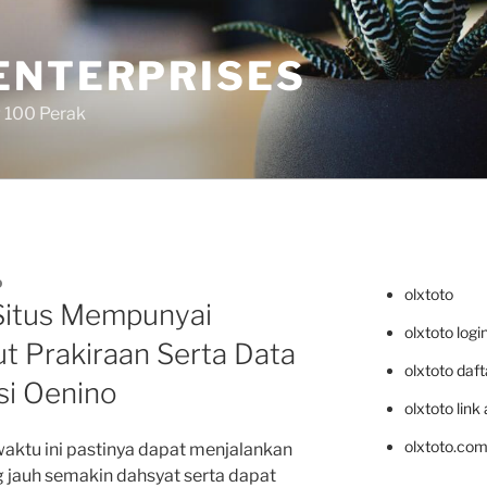
ENTERPRISES
g 100 Perak
D
olxtoto
Situs Mempunyai
olxtoto logi
t Prakiraan Serta Data
olxtoto daft
si Oenino
olxtoto link 
olxtoto.co
waktu ini pastinya dapat menjalankan
 jauh semakin dahsyat serta dapat