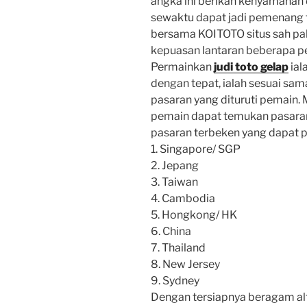
angka ini berikan kenyamanan
sewaktu dapat jadi pemenang t
bersama KOITOTO situs sah pal
kepuasan lantaran beberapa p
Permainkan
judi toto gelap
ial
dengan tepat, ialah sesuai sama
pasaran yang dituruti pemain. 
pemain dapat temukan pasaran
pasaran terbeken yang dapat p
1. Singapore/ SGP
2. Jepang
3. Taiwan
4. Cambodia
5. Hongkong/ HK
6. China
7. Thailand
8. New Jersey
9. Sydney
Dengan tersiapnya beragam alt