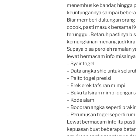
menembus ke bandar, hingga 
keuntungannya sampai beberapa
Biar memberi dukungan orang
cocok, pasti masuk bersama K
terunggul. Betaruh pastinya 
kemungkinan menang judi kira-
Supaya bisa peroleh ramalan ya
lewat bermacam info misalnya
– Syair togel
– Data angka shio untuk seluru
– Paito togel presisi
– Erek erek tafsiran mimpi
– Buku tafsiran mimpi dengan 
– Kode alam
– Bocoran angka seperti praki
– Perumusan togel seperti rum
Lewat bermacam info itu pasti
kepuasan buat beberapa beta