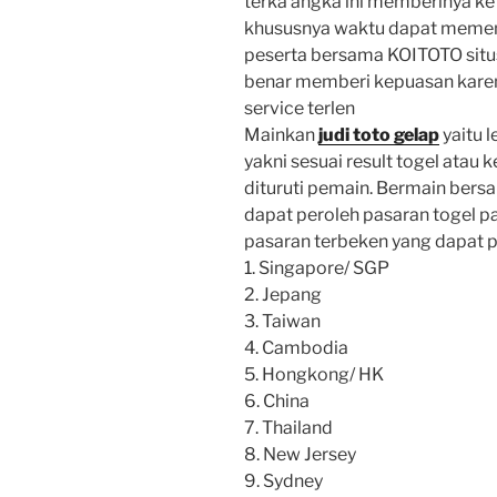
terka angka ini memberinya k
khususnya waktu dapat memenan
peserta bersama KOITOTO situs
benar memberi kepuasan karen
service terlen
Mainkan
judi toto gelap
yaitu 
yakni sesuai result togel atau
dituruti pemain. Bermain bers
dapat peroleh pasaran togel pa
pasaran terbeken yang dapat p
1. Singapore/ SGP
2. Jepang
3. Taiwan
4. Cambodia
5. Hongkong/ HK
6. China
7. Thailand
8. New Jersey
9. Sydney