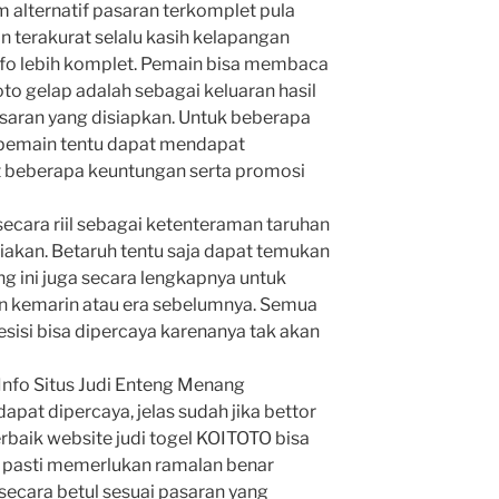
alternatif pasaran terkomplet pula
 terakurat selalu kasih kelapangan
nfo lebih komplet. Pemain bisa membaca
to gelap adalah sebagai keluaran hasil
saran yang disiapkan. Untuk beberapa
i pemain tentu dapat mendapat
 beberapa keuntungan serta promosi
i secara riil sebagai ketenteraman taruhan
akan. Betaruh tentu saja dapat temukan
ng ini juga secara lengkapnya untuk
an kemarin atau era sebelumnya. Semua
resisi bisa dipercaya karenanya tak akan
Info Situs Judi Enteng Menang
apat dipercaya, jelas sudah jika bettor
rbaik website judi togel KOITOTO bisa
ap pasti memerlukan ramalan benar
ecara betul sesuai pasaran yang