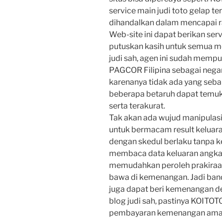
service main judi toto gelap te
dihandalkan dalam mencapai ra
Web-site ini dapat berikan se
putuskan kasih untuk semua m
judi sah, agen ini sudah mempun
PAGCOR Filipina sebagai negara
karenanya tidak ada yang seba
beberapa betaruh dapat temuka
serta terakurat.
Tak akan ada wujud manipulasi 
untuk bermacam result keluara
dengan skedul berlaku tanpa 
membaca data keluaran angka 
memudahkan peroleh prakiraa
bawa di kemenangan. Jadi banda
juga dapat beri kemenangan d
blog judi sah, pastinya KOITOT
pembayaran kemenangan amat rii