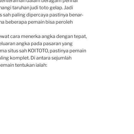
etenteraman dalam beragam perihal
gi taruhan judi toto gelap. Jadi
 sah paling dipercaya pastinya benar-
a beberapa pemain bisa peroleh
lewat cara menerka angka dengan tepat,
 keluaran angka pada pasaran yang
ama situs sah KOITOTO, pastinya pemain
ling komplet. Di antara sejumlah
emain tentukan ialah: