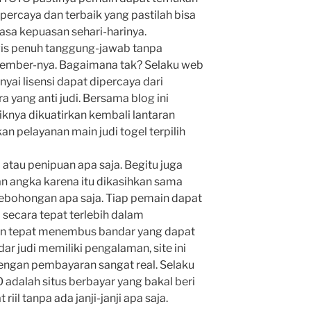
rpercaya dan terbaik yang pastilah bisa
sa kepuasan sehari-harinya.
rvis penuh tanggung-jawab tanpa
ember-nya. Bagaimana tak? Selaku web
yai lisensi dapat dipercaya dari
 yang anti judi. Bersama blog ini
iknya dikuatirkan kembali lantaran
n pelayanan main judi togel terpilih
atau penipuan apa saja. Begitu juga
n angka karena itu dikasihkan sama
kebohongan apa saja. Tiap pemain dapat
secara tepat terlebih dalam
n tepat menembus bandar yang dapat
r judi memiliki pengalaman, site ini
engan pembayaran sangat real. Selaku
O adalah situs berbayar yang bakal beri
l tanpa ada janji-janji apa saja.