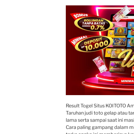
Result Togel Situs KOITOTO A
Taruhan judi toto gelap atau 
lama serta sampai saat ini ma
Cara paling gampang dalam me