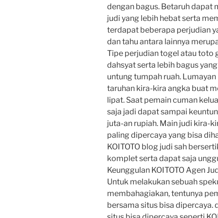
dengan bagus. Betaruh dapat m
judi yang lebih hebat serta me
terdapat beberapa perjudian ya
dan tahu antara lainnya merupa
Tipe perjudian togel atau tot
dahsyat serta lebih bagus ya
untung tumpah ruah. Lumayan b
taruhan kira-kira angka buat 
lipat. Saat pemain cuman kelu
saja jadi dapat sampai keuntu
juta-an rupiah. Main judi kira-
paling dipercaya yang bisa dih
KOITOTO blog judi sah bersert
komplet serta dapat saja ungg
Keunggulan KOITOTO Agen Jud
Untuk melakukan sebuah spekul
membahagiakan, tentunya pema
bersama situs bisa dipercaya. 
situs bisa dipercaya seperti 