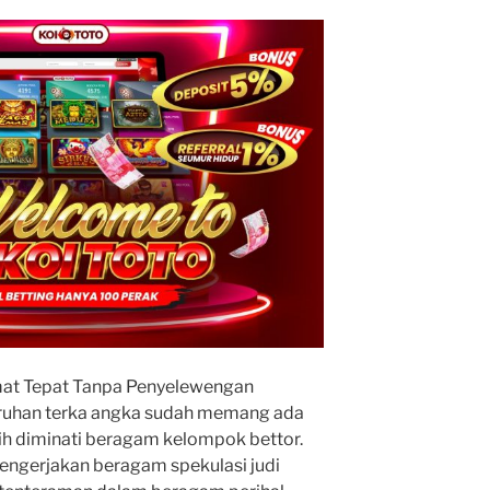
mat Tepat Tanpa Penyelewengan
taruhan terka angka sudah memang ada
sih diminati beragam kelompok bettor.
ngerjakan beragam spekulasi judi