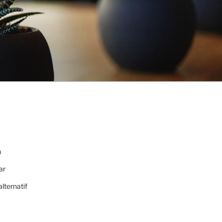
n
ar
alternatif
m