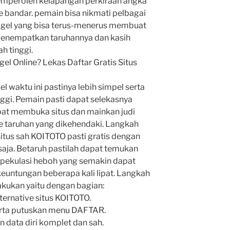
emperoleh kelapangan perkiraan angka
 bandar. pemain bisa nikmati pelbagai
 togel yang bisa terus-menerus membuat
menempatkan taruhannya dan kasih
 tinggi.
el Online? Lekas Daftar Gratis Situs
l waktu ini pastinya lebih simpel serta
gi. Pemain pasti dapat selekasnya
pat membuka situs dan mainkan judi
pe taruhan yang dikehendaki. Langkah
itus sah KOITOTO pasti gratis dengan
saja. Betaruh pastilah dapat temukan
pekulasi heboh yang semakin dapat
euntungan beberapa kali lipat. Langkah
kukan yaitu dengan bagian:
lternative situs KOITOTO.
rta putuskan menu DAFTAR.
n data diri komplet dan sah.