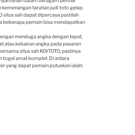
enyamanan dalam beragam perihal
h kemenangan taruhan judi toto gelap.
situs sah dapat dipercaya pastilah
a beberapa pemain bisa mendapatkan
dengan menduga angka dengan tepat,
el atau keluaran angka pada pasaran
 bersama situs sah KOITOTO, pastinya
 togel amat komplet. Di antara
er yang dapat pemain putuskan ialah: