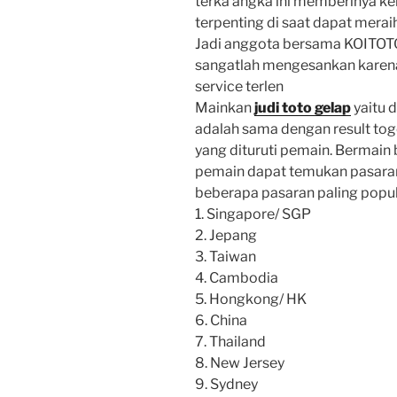
terka angka ini memberinya k
terpenting di saat dapat merai
Jadi anggota bersama KOITOTO 
sangatlah mengesankan karen
service terlen
Mainkan
judi toto gelap
yaitu 
adalah sama dengan result tog
yang dituruti pemain. Bermain
pemain dapat temukan pasaran
beberapa pasaran paling popul
1. Singapore/ SGP
2. Jepang
3. Taiwan
4. Cambodia
5. Hongkong/ HK
6. China
7. Thailand
8. New Jersey
9. Sydney