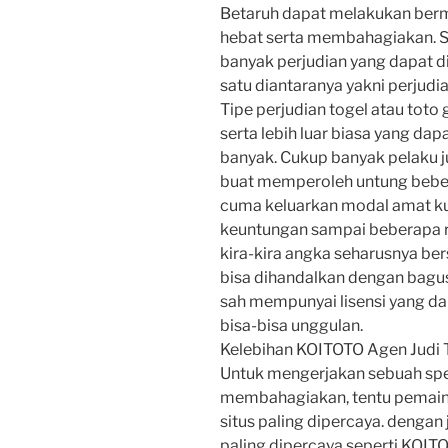
Betaruh dapat melakukan berma
hebat serta membahagiakan. Se
banyak perjudian yang dapat di
satu diantaranya yakni perjudia
Tipe perjudian togel atau toto
serta lebih luar biasa yang d
banyak. Cukup banyak pelaku ju
buat memperoleh untung bebera
cuma keluarkan modal amat kur
keuntungan sampai beberapa rat
kira-kira angka seharusnya ber
bisa dihandalkan dengan bagus
sah mempunyai lisensi yang da
bisa-bisa unggulan.
Kelebihan KOITOTO Agen Judi 
Untuk mengerjakan sebuah speku
membahagiakan, tentu pemain
situs paling dipercaya. dengan 
paling dipercaya seperti KOIT