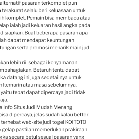
lternatif pasaran terkomplet pun
terakurat selalu beri keluasaan untuk
bih komplet. Pemain bisa membaca atau
ap ialah jadi keluaran hasil angka pada
disiapkan. Buat beberapa pasaran apa
tulah dapat mendapat keuntungan
tungan serta promosi menarik main judi
ihkan lebih riil sebagai kenyamanan
embahagiakan. Betaruh tentu dapat
ka datang ini juga sedetailnya untuk
an kemarin atau masa sebelumnya.
yaitu tepat dapat dipercaya jadi tidak
aja.
a Info Situs Judi Mudah Menang
isa dipercaya, jelas sudah kalau bettor
 terhebat web-site judi togel KOITOTO
to gelap pastilah memerlukan prakiraan
ka secara betul sesuai pasaran yang