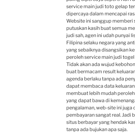
service main judi toto gelap te
dipercaya dalam mencapai rasa
Website ini sanggup memberi 
putuskan kasih buat semua me
judi sah, agen ini udah punyai 
Filipina selaku negara yang anti
yang sebaiknya disangsikan k
peroleh service main judi togel
Tidak akan ada wujud kebohong
buat bermacam result keluaran
agenda berlaku tanpa ada peny
dapat membaca data keluaran 
membuat lebih mudah peroleh
yang dapat bawa di kemenangan
pengalaman, web-site ini jug
pembayaran sangat real. Jadi b
situs berbayar yang hendak k
tanpa ada bujukan apa saja.