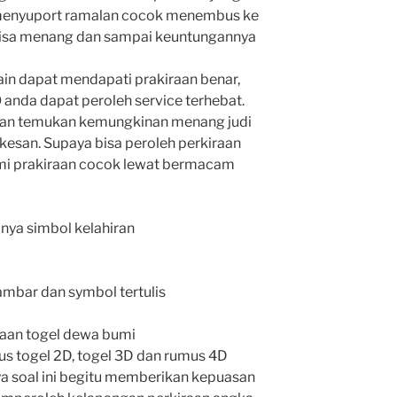
uk menyuport ramalan cocok menembus ke
 bisa menang dan sampai keuntungannya
n dapat mendapati prakiraan benar,
anda dapat peroleh service terhebat.
ngan temukan kemungkinan menang judi
rkesan. Supaya bisa peroleh perkiraan
ami prakiraan cocok lewat bermacam
nya simbol kelahiran
ambar dan symbol tertulis
raan togel dewa bumi
us togel 2D, togel 3D dan rumus 4D
ya soal ini begitu memberikan kepuasan