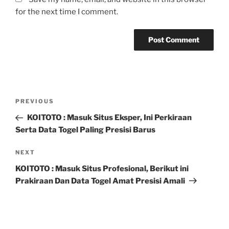
for the next time I comment.
Post
Previous
PREVIOUS
navigation
Post
KOITOTO : Masuk Situs Eksper, Ini Perkiraan
Serta Data Togel Paling Presisi Barus
Next
NEXT
Post
KOITOTO : Masuk Situs Profesional, Berikut ini
Prakiraan Dan Data Togel Amat Presisi Amali