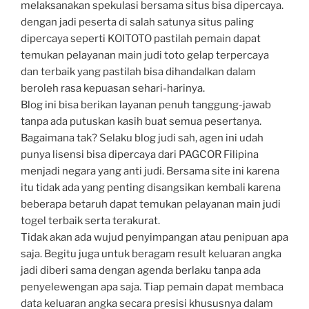
melaksanakan spekulasi bersama situs bisa dipercaya.
dengan jadi peserta di salah satunya situs paling
dipercaya seperti KOITOTO pastilah pemain dapat
temukan pelayanan main judi toto gelap terpercaya
dan terbaik yang pastilah bisa dihandalkan dalam
beroleh rasa kepuasan sehari-harinya.
Blog ini bisa berikan layanan penuh tanggung-jawab
tanpa ada putuskan kasih buat semua pesertanya.
Bagaimana tak? Selaku blog judi sah, agen ini udah
punya lisensi bisa dipercaya dari PAGCOR Filipina
menjadi negara yang anti judi. Bersama site ini karena
itu tidak ada yang penting disangsikan kembali karena
beberapa betaruh dapat temukan pelayanan main judi
togel terbaik serta terakurat.
Tidak akan ada wujud penyimpangan atau penipuan apa
saja. Begitu juga untuk beragam result keluaran angka
jadi diberi sama dengan agenda berlaku tanpa ada
penyelewengan apa saja. Tiap pemain dapat membaca
data keluaran angka secara presisi khususnya dalam