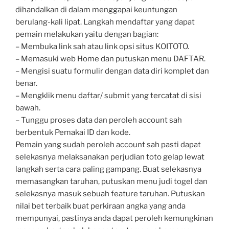
dihandalkan di dalam menggapai keuntungan
berulang-kali lipat. Langkah mendaftar yang dapat
pemain melakukan yaitu dengan bagian:
– Membuka link sah atau link opsi situs KOITOTO.
– Memasuki web Home dan putuskan menu DAFTAR.
– Mengisi suatu formulir dengan data diri komplet dan
benar.
– Mengklik menu daftar/ submit yang tercatat di sisi
bawah.
– Tunggu proses data dan peroleh account sah
berbentuk Pemakai ID dan kode.
Pemain yang sudah peroleh account sah pasti dapat
selekasnya melaksanakan perjudian toto gelap lewat
langkah serta cara paling gampang. Buat selekasnya
memasangkan taruhan, putuskan menu judi togel dan
selekasnya masuk sebuah feature taruhan. Putuskan
nilai bet terbaik buat perkiraan angka yang anda
mempunyai, pastinya anda dapat peroleh kemungkinan