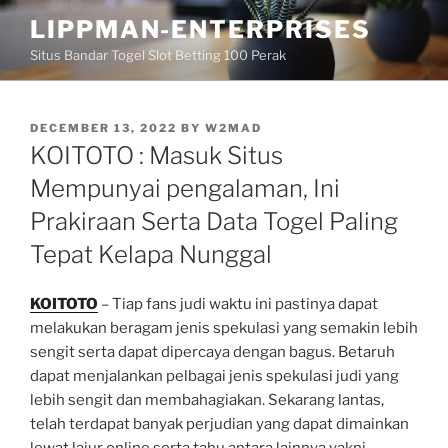
Skip
LIPPMAN-ENTERPRISES
to
Situs Bandar Togel Slot Betting 100 Perak
content
POSTED
DECEMBER 13, 2022
BY
W2MAD
ON
KOITOTO : Masuk Situs
Mempunyai pengalaman, Ini
Prakiraan Serta Data Togel Paling
Tepat Kelapa Nunggal
KOITOTO
– Tiap fans judi waktu ini pastinya dapat
melakukan beragam jenis spekulasi yang semakin lebih
sengit serta dapat dipercaya dengan bagus. Betaruh
dapat menjalankan pelbagai jenis spekulasi judi yang
lebih sengit dan membahagiakan. Sekarang lantas,
telah terdapat banyak perjudian yang dapat dimainkan