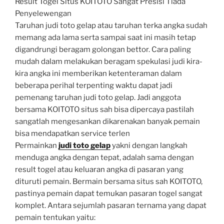
Result Togel Situs KOITOTO Sangat Presisi Tiada
Penyelewengan
Taruhan judi toto gelap atau taruhan terka angka sudah
memang ada lama serta sampai saat ini masih tetap
digandrungi beragam golongan bettor. Cara paling
mudah dalam melakukan beragam spekulasi judi kira-
kira angka ini memberikan ketenteraman dalam
beberapa perihal terpenting waktu dapat jadi
pemenang taruhan judi toto gelap. Jadi anggota
bersama KOITOTO situs sah bisa dipercaya pastilah
sangatlah mengesankan dikarenakan banyak pemain
bisa mendapatkan service terlen
Permainkan
judi toto gelap
yakni dengan langkah
menduga angka dengan tepat, adalah sama dengan
result togel atau keluaran angka di pasaran yang
dituruti pemain. Bermain bersama situs sah KOITOTO,
pastinya pemain dapat temukan pasaran togel sangat
komplet. Antara sejumlah pasaran ternama yang dapat
pemain tentukan yaitu: