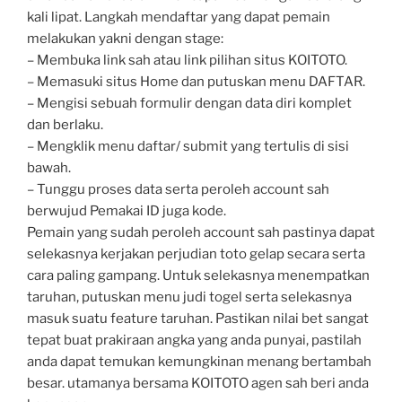
kali lipat. Langkah mendaftar yang dapat pemain
melakukan yakni dengan stage:
– Membuka link sah atau link pilihan situs KOITOTO.
– Memasuki situs Home dan putuskan menu DAFTAR.
– Mengisi sebuah formulir dengan data diri komplet
dan berlaku.
– Mengklik menu daftar/ submit yang tertulis di sisi
bawah.
– Tunggu proses data serta peroleh account sah
berwujud Pemakai ID juga kode.
Pemain yang sudah peroleh account sah pastinya dapat
selekasnya kerjakan perjudian toto gelap secara serta
cara paling gampang. Untuk selekasnya menempatkan
taruhan, putuskan menu judi togel serta selekasnya
masuk suatu feature taruhan. Pastikan nilai bet sangat
tepat buat prakiraan angka yang anda punyai, pastilah
anda dapat temukan kemungkinan menang bertambah
besar. utamanya bersama KOITOTO agen sah beri anda