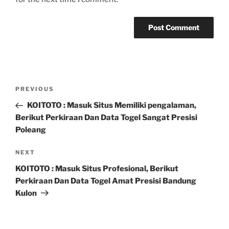
Post
Previous
PREVIOUS
navigation
Post
KOITOTO : Masuk Situs Memiliki pengalaman,
Berikut Perkiraan Dan Data Togel Sangat Presisi
Poleang
Next
NEXT
Post
KOITOTO : Masuk Situs Profesional, Berikut
Perkiraan Dan Data Togel Amat Presisi Bandung
Kulon