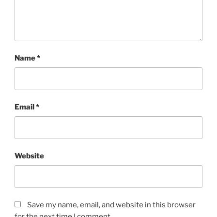
Name
*
Email
*
Website
Save my name, email, and website in this browser
for the next time I comment.