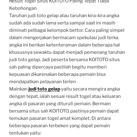
Result Togel Situs KOITOTO Paling Tepat Tiada
Kebohongan
Taruhan judi toto gelap atau taruhan kira-kira angka
sudah ada sudah lama serta sampai saat ini masih
diminati pelbagai kelompok bettor. Cara paling simpel
dalam mengerjakan bermacam spekulasi judi terka
angka ini berikan ketenteraman dalam beberapa hal
khususnya sewaktu dapat menjadi pemenang taruhan
judi toto gelap. Jadi peserta bersama KOITOTO situs
sah paling dipercaya pastilah begitu memberi
kepuasan dikarenakan beberapa pemain bisa
mendapatkan pelayanan terlen
Mainkan
judi toto gelap
yaitu secara mengira angka
dengan tepat, ialah sesuai result togel atau keluaran
angka di pasaran yang dituruti pemain. Bermain
bersama situs sah KOITOTO, pastinya pemain dapat
temukan pasaran togel amat komplet. Di antara
beberapa pasaran terbeken yang dapat pemain
tentukan yaitu: