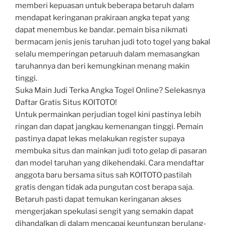
memberi kepuasan untuk beberapa betaruh dalam
mendapat keringanan prakiraan angka tepat yang
dapat menembus ke bandar. pemain bisa nikmati
bermacam jenis jenis taruhan judi toto togel yang bakal
selalu memperingan petaruuh dalam memasangkan
taruhannya dan beri kemungkinan menang makin
tinggi.
Suka Main Judi Terka Angka Togel Online? Selekasnya
Daftar Gratis Situs KOITOTO!
Untuk permainkan perjudian togel kini pastinya lebih
ringan dan dapat jangkau kemenangan tinggi. Pemain
pastinya dapat lekas melakukan register supaya
membuka situs dan mainkan judi toto gelap di pasaran
dan model taruhan yang dikehendaki. Cara mendaftar
anggota baru bersama situs sah KOITOTO pastilah
gratis dengan tidak ada pungutan cost berapa saja.
Betaruh pasti dapat temukan keringanan akses
mengerjakan spekulasi sengit yang semakin dapat
dihandalkan di dalam mencapai keuntungan berulang-