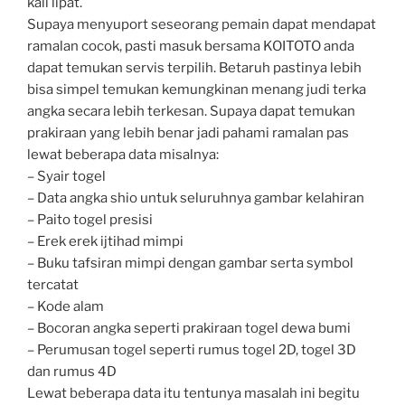
kali lipat.
Supaya menyuport seseorang pemain dapat mendapat
ramalan cocok, pasti masuk bersama KOITOTO anda
dapat temukan servis terpilih. Betaruh pastinya lebih
bisa simpel temukan kemungkinan menang judi terka
angka secara lebih terkesan. Supaya dapat temukan
prakiraan yang lebih benar jadi pahami ramalan pas
lewat beberapa data misalnya:
– Syair togel
– Data angka shio untuk seluruhnya gambar kelahiran
– Paito togel presisi
– Erek erek ijtihad mimpi
– Buku tafsiran mimpi dengan gambar serta symbol
tercatat
– Kode alam
– Bocoran angka seperti prakiraan togel dewa bumi
– Perumusan togel seperti rumus togel 2D, togel 3D
dan rumus 4D
Lewat beberapa data itu tentunya masalah ini begitu